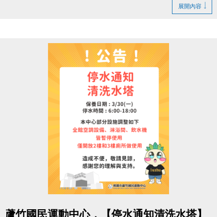
1. LINE ID：
@changjia_sports
展開內容
好友募集連結：
https://reurl.cc/qp5rQD
2.
追蹤
【蘆竹國民運動中心】臉書粉絲專頁
3.
分享
臉書粉絲專頁的貼文（設為公開）
4.
按讚並 @一位好友留言
「@______ #蘆竹好友拿優
惠」
完成後需至櫃檯由工作人員確認
【#活動獎品】
◆ 立即贈送 $200 課程抵用券
◆ 再送 FIN飲料 x2（隨機）
【#$200 課程抵用券說明】
於
6/30前加
入LINE好友，即可獲得
首發禮200元優惠
券
！
點圖片展開大圖
> 優惠券的使用期限
至115/6/30止
，逾期即失效。
蘆竹國民運動中心，【停水通知清洗水塔】