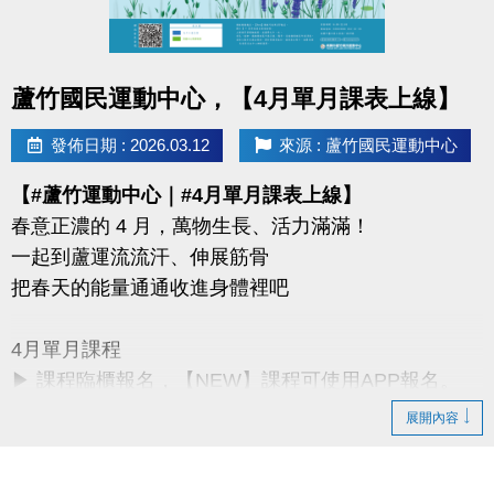
同一人報名三門以上 → 88折優惠
同一人報名兩門以上 → 9折優惠
點圖片展開大圖
蘆竹國民運動中心，【4月單月課表上線】
連絡資訊
-洽詢專線：03-2639066 #115、116
發佈日期 : 2026.03.12
來源 : 蘆竹國民運動中心
-官網 :
【#蘆竹運動中心｜#4月單月課表上線】
https://www.lzsports.com.tw/zh_TW/news/pageID/1/
春意正濃的 4 月，萬物生長、活力滿滿！
-FB : 桃園市蘆竹國民運動中心
一起到蘆運流流汗、伸展筋骨
-IG : @luzhusports
把春天的能量通通收進身體裡吧
4月單月課程
▶ 課程臨櫃報名，【NEW】課程可使用APP報名。
▶ 標示【 * 】請自備瑜珈墊。
展開內容
▶ 標示【 ★ 】為平日優惠課程。
▶ 上課請穿著運動服裝，並攜帶毛巾、水。