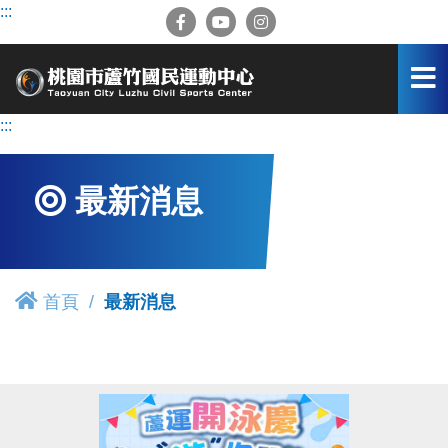
跳
:::
到
主
要
內
容
:::
區
最新消息
首頁
最新消息