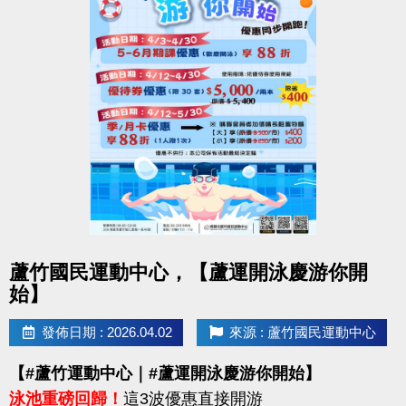
點圖片展開大圖
蘆竹國民運動中心，【蘆運開泳慶游你開
始】
發佈日期 : 2026.04.02
來源 : 蘆竹國民運動中心
【#蘆竹運動中心｜#蘆運開泳慶游你開始】
泳池重磅回歸！
這3波優惠直接開游