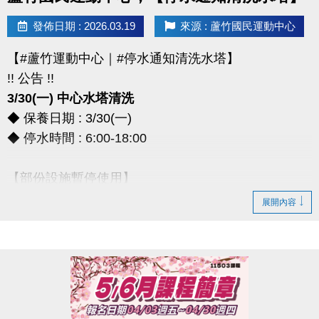
> 本券適用於長佳所屬運動中心期課及家教課單筆消費折抵（體驗課程不適
發佈日期 : 2026.03.19
來源 : 蘆竹國民運動中心
用），須現場報名繳費使用。
想報名期課及家教班的運動好友們，千萬別錯過喔～～～
【#蘆竹運動中心｜#停水通知清洗水塔】
!! 公告 !!
3/30(一) 中心水塔清洗
◆ 保養日期 : 3/30(一)
◆ 停水時間 : 6:00-18:00
【部份設施暫停使用】
◆ 全館空調設備、淋浴間、飲水機
展開內容
◆ 僅開放2樓和3樓廁所做使用
*** 造成不便，敬請見諒 ***
連絡資訊
-洽詢專線：03-2639066 #111、112