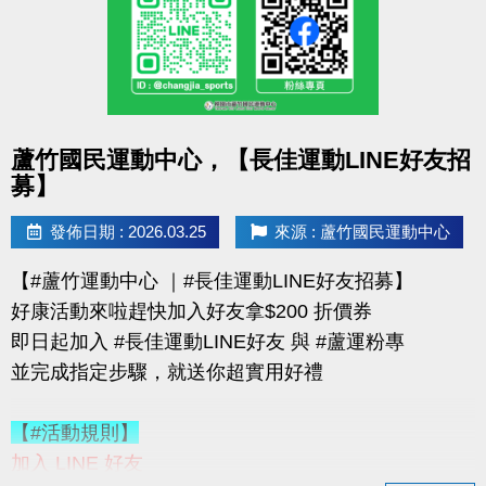
購買會員可加價租置物櫃：
◆【大】$400/月（原價 $500）
◆【小】$200/月（原價 $250）
數量有限，錯過就要等下次！
點圖片展開大圖
蘆竹國民運動中心，【長佳運動LINE好友招
優惠不併行；本公司保有活動最終決定權
募】
-------------------------------------
連絡資訊
發佈日期 : 2026.03.25
來源 : 蘆竹國民運動中心
-洽詢專線：03-2639066 #115、116
【#蘆竹運動中心 ｜#長佳運動LINE好友招募】
-官網 :
好康活動來啦趕快加入好友拿$200 折價券
https://www.lzsports.com.tw/zh_TW/news/pageID/1/
即日起加入 #長佳運動LINE好友 與 #蘆運粉專
-FB : 桃園市蘆竹國民運動中心
並完成指定步驟，就送你超實用好禮
-IG : @luzhusports
【#活動規則】
加入 LINE 好友