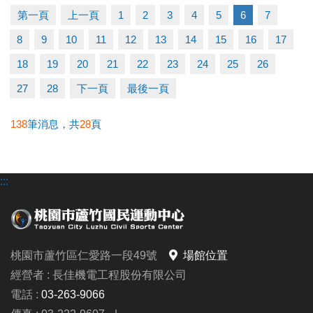
▶ 有氧、瑜珈、飛輪需年滿15歲；懸吊、空瑜需年滿
第一頁
上一頁
1
2
3
4
5
6
7
18歲。
8
9
10
11
12
13
14
15
16
17
▶ 若因人數不足無法開班，將於開課前通知，並請持
原信用卡、繳費憑證及發票至本中心辦理退費。
18
19
20
21
22
23
24
25
26
27
28
下一頁
最後一頁
連絡資訊
-洽詢專線：03-2639066 #112
138
筆消息，共
28
頁
-官網 :
https://www.lzsports.com.tw/zh_TW/news/pageID/1/
:::
-FB : 桃園市蘆竹國民運動中心
-IG : @luzhusports
桃園市蘆竹區仁愛路一段49號
場館位置
經營者 : 長佳機電工程股份有限公司
電話 :
03-263-9066