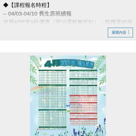
◆【課程報名時程】
-- 04/03-04/10 舊生原班續報
使用APP享9折優惠（部分課程無折扣），臨櫃享95折
~
展開內容
舊生們享有優先報名的期間，千萬別錯過！
◆【舊生定義】
報名完整3-4月期課、4月單月課程
且開班成功，無中途退費之學員
04/11-04/30 不分新舊生
APP報名享95折優惠
04/30 前 本期臨櫃報名
《 有 加碼優惠 喔 》