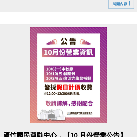
2.20堂課程：報名即享 85折優惠(一對一課程不包含在
展開內容
此活動內)
再加碼送「精美禮物多選一」(品項依現場公告為主，
數量有限，送完為止)
點圖片展開大圖
蘆竹國民運動中心，【10 月份營業公告】