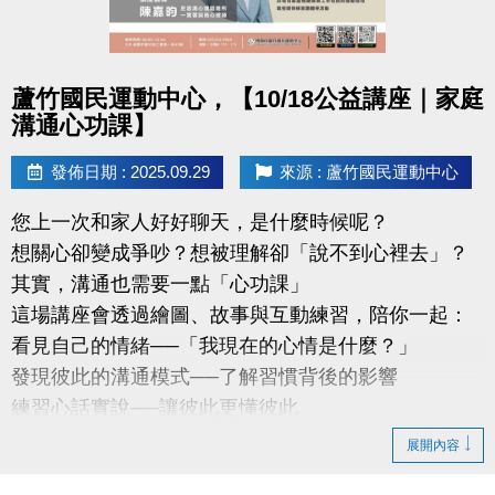
點圖片展開大圖
蘆竹國民運動中心，【10/18公益講座｜家庭
溝通心功課】
發佈日期 : 2025.09.29
來源 : 蘆竹國民運動中心
您上一次和家人好好聊天，是什麼時候呢？
想關心卻變成爭吵？想被理解卻「說不到心裡去」？
其實，溝通也需要一點「心功課」
這場講座會透過繪圖、故事與互動練習，陪你一起：
看見自己的情緒──「我現在的心情是什麼？」
發現彼此的溝通模式──了解習慣背後的影響
練習心話實說──讓彼此更懂彼此
講師：陳嘉昀｜尼思湖心理諮商所 — 實習諮商心理師
展開內容
專長於家庭情緒探索、親密關係與團體帶領