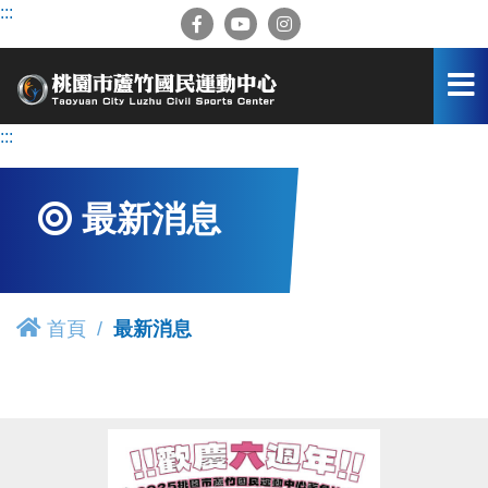
跳
:::
到
主
要
內
容
:::
區
最新消息
首頁
最新消息