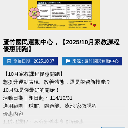
詳細參賽辦法請掃描QR-Code查看
快標記身邊有小小畫家的朋友，一起來報名！
#蘆竹國民運動中心 #著色比賽 #兒童繪畫 #親子活動
#桃園童趣 #繪畫比賽
點圖片展開大圖
蘆竹國民運動中心，【2025/10月家教課程
優惠開跑】
發佈日期 : 2025.10.07
來源 : 蘆竹國民運動中心
【10月家教課程優惠開跑】
想提升運動表現、改善體態，還是學習新技能？
10月就是你最好的開始！
活動日期｜即日起 ~ 114/10/31
適用範圍｜球館、體適能、泳池 家教課程
優惠內容
1.1對1課程：不分新舊生享 9折優惠