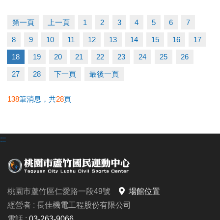
講座時間｜10/18 (六) 16:30－18:00
講座地點｜蘆竹國民運動中心 3樓社區教室
第一頁
上一頁
1
2
3
4
5
6
7
（桃園市蘆竹區仁愛路一段49號）
8
9
10
11
12
13
14
15
16
17
公益免費講座
限額 15 位！ 掃描 QR Code 或連結填表報名，馬上卡
18
19
20
21
22
23
24
25
26
位！
27
28
下一頁
最後一頁
報名連結：
https://forms.gle/Fqt1ufVS6ns7nS3B8
138
筆消息，共
28
頁
若有相關問題，請電洽 03-2639066 #106
:::
桃園市蘆竹區仁愛路一段49號
場館位置
經營者 : 長佳機電工程股份有限公司
電話 :
03-263-9066