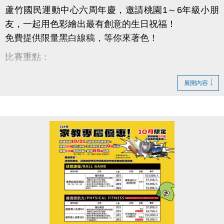
蘆竹國民運動中心六周年慶，邀請桃園1～6年級小朋
友，一起用色彩繪出最有創意的生日祝福！
免費提供限量黑白線稿，等你來著色！
比賽重點：
免費索取中心限定著色稿（數量有限，送完為止）
展開內容
參賽資格：桃園市國小1～6年級學生（設籍或就讀皆
可）
投稿時間：10/6～10/26 晚上8點前
投稿地點：蘆竹國民運動中心一樓櫃台
超豐厚獎勵：
總獎金高達6,000元，還有作品展出機會！
快帶著孩子來參加，讓創意變成驚喜大獎！
有問題歡迎私訊小編或電話詢問：03-2639066 #106