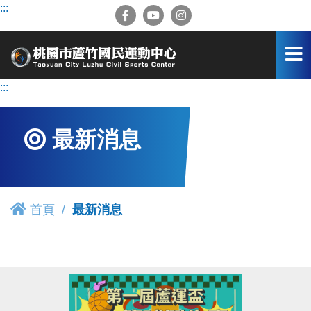
跳
:::
到
主
要
內
容
:::
區
最新消息
首頁
最新消息