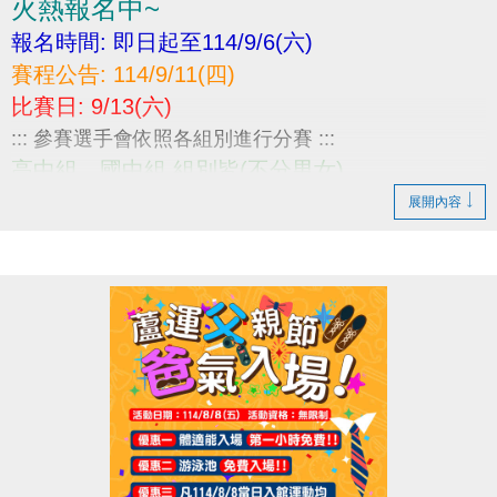
火熱報名中~
報名時間: 即日起至114/9/6(六)
賽程公告: 114/9/11(四)
比賽日: 9/13(六)
::: 參賽選手會依照各組別進行分賽 :::
高中組、國中組 組別皆(不分男女)
⚠賽程相關資訊 :
展開內容
https://drive.google.com/file/d/1QHrrdIMaKTtP4wEQ
eh/view?usp=sharing
(一) 報名請繳交身分證或戶口名簿影本，不可降級參
加。
(二) 當日報到請攜帶身分證、學生證或健保卡，以備
查核。
-----------------------------------------------
小編無受理線上報名喔
若需報名請至中心1F櫃台報名進行繳費