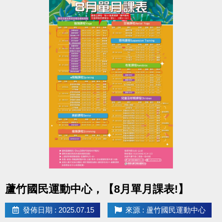
舊生們享有優先報名的期間，別錯過嚕~
【舊生定義】
報名完整7-8月期課、8月單月課程
且開班成功，無中途退費之學員
----------------------------------------------------------
8/11-8/31 不分新舊生 APP報名享95折優惠
8/31 前 本期臨櫃報名
．◆* 有 加碼優惠 喔 ◆*．
同一人報名 三門以上 88折優惠
同一人報名 兩門以上 9折優惠
----------------------------------------------------------
課程報名相關問題請洽 (03)263-9066 #114、115課務
組。
點圖片展開大圖
蘆竹國民運動中心，【8月單月課表!】
官網→http://www.lzsports.com.tw/
App→iOS : https://reurl.cc/MAxOk3
發佈日期 : 2025.07.15
來源 : 蘆竹國民運動中心
→Android : https://reurl.cc/MAxO1L