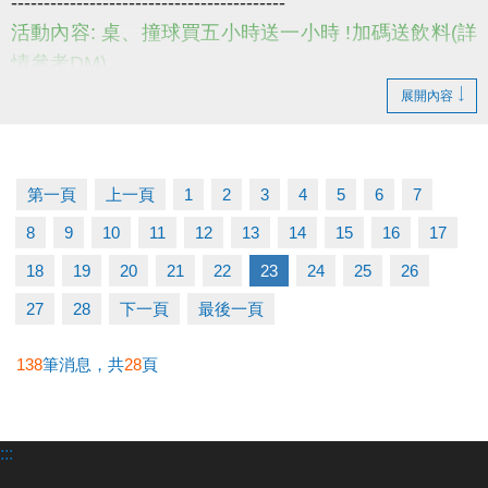
------------------------------------------
活動內容: 桌、撞球買五小時送一小時 !加碼送飲料(詳
情參考DM)
活動日期: 即日起至114/8/31
展開內容
小提醒，請詳閱DM上的注意事項喔~
------------------------------------------
若有相關問題，請不吝撥打03-2639066 #115、116
第一頁
上一頁
1
2
3
4
5
6
7
#夏日優惠 #撞球 #桌球
8
9
10
11
12
13
14
15
16
17
18
19
20
21
22
23
24
25
26
27
28
下一頁
最後一頁
138
筆消息，共
28
頁
:::