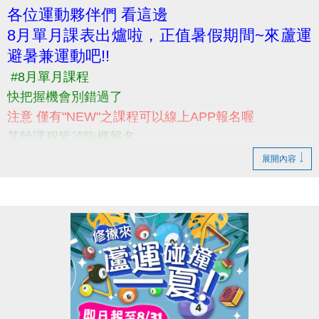
各位運動夥伴們 看這邊
線上課表:
8月單月課表出爐啦，正值暑假期間~來蘆運
https://drive.google.com/file/d/1AmLSd6tMVEVaGUA
避暑兼運動吧!!
usp=sharing
#8月單月課程
快把握機會別錯過了
注意 僅有"NEW"之課程可以線上APP報名喔
其餘課程皆須臨櫃報名
------------------------------------------
展開內容
快來一起運動吧
更多課程資訊 請洽詢" 03-2639066 #115課務部