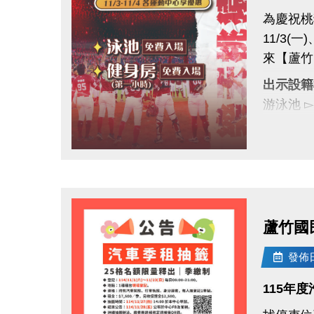
為慶祝桃
11/3(一
來【蘆竹
出示設籍
游泳池 
健身房 
全桃運動
點圖片展開大圖
一起為桃
#蘆竹國民
#桃園市
蘆竹國
發佈日期
115年