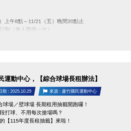
1/28(五)15:00
於中心臉書及官網公告)
六）上午8點～11/21（五）晚間20點止
時間
記制（每人限填一次）
1(一)～12/20(六)止
分證、駕照、行車執照正本辦理簽約繳費喔！
一）下午13:00
會議室公開抽籤
-9066 分機111
民運動中心，【綜合球場長租辦法】
公布
五）下午16:00
 : 2025.10.29
來源 : 蘆竹國民運動中心
記一輛車，不得重複或代登記。
1樓球館櫃台／官網／FB粉絲專頁
限本人使用，不可轉讓。
綜合球場／壁球場 長期租用抽籤開跑囉！
段打球、不用每次搶場嗎？
車在蘆竹運動中心安心停、放心停~
）08:00～12/14（日）21:30止
的【115年度長租抽籤】來啦！