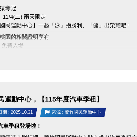
猿奪冠
)、11/4(二) 兩天限定
國民運動中心】一起「泳」抱勝利、「健」出榮耀吧！
桃園的相關證明享有
▻ 免費入場
▻ 第一小時免費入場
中心同樂
猿喝采、為桃園加油！
運動中心 #樂天桃猿 #RakutenMonkeys
政府體育局 #封王同樂 #運動中心優惠 #全民運動
民運動中心，【115年度汽車季租】
 : 2025.10.31
來源 : 蘆竹國民運動中心
度汽車季租登場啦！