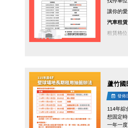
找停車位
讓你的愛
汽車租賃
租賃格位
租期方式
點圖片展開大圖
保證金：
租期：11
登記期間：1
蘆竹國
每天 08
發佈日期
名冊公告：
114年
抽籤日期：1
想固定時
地點：蘆
一年一度