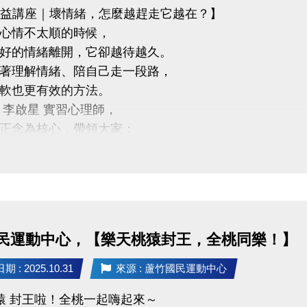
公益講座｜壞情緒，怎麼越趕走它越在？】
心情不太順的時候，
好的情緒離開，它卻越待越久。
著理解情緒、陪自己走一段路，
軟也更有效的方法。
 李啟星 實習心理師，
正念為核心，帶領大家：
度看待情緒
康的情緒調節方式
己和平共處
8 (一) 18:30－20:00
竹國民運動中心 3樓社區教室
民運動中心，【樂天桃猿封王，全桃同樂！】
啟星 實習心理師
承諾治療實務訓練、正念減壓（MBSR）合格師資資格
 : 2025.10.31
來源 : 蘆竹國民運動中心
講座・限額30位
猿 封王啦！全桃一起嗨起來～
R Code 填表報名，與我們一起培養更穩定、自在的心。