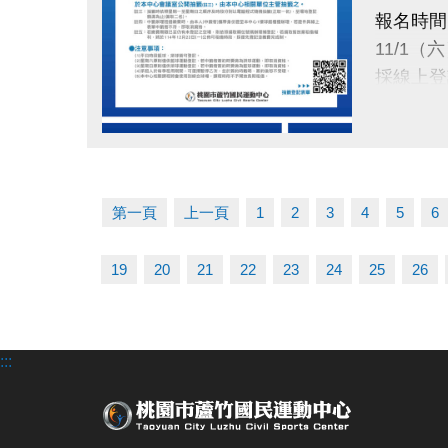
使用期限
報名時間
115/1
11/1（
採線上登
注意：
綜合球場
抽籤日期
壁球場亦
點圖片展開大圖
11/24（
抽籤資格
於本中心
第一頁
上一頁
1
2
3
4
5
6
抽籤結果
19
20
21
22
23
24
25
26
11/28（
公布於：
繳費時間
:::
12/1（一
使用期限