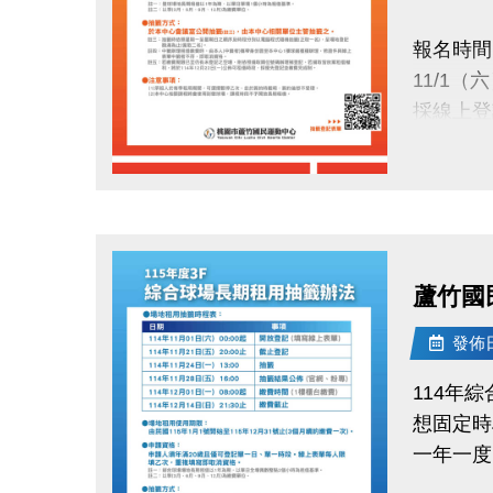
正取公告：1
報名時間
(將同步
11/1（
中籤繳費
採線上登
114/12/
抽籤日期
請攜帶身
點圖片展開大圖
11/24（
洽詢專線
於本中心
(03)263
蘆竹國
抽籤結果
小提醒：
11/28（
發佈日期
每人限登
公布於：
承租權限
114年
繳費時間
想固定時
讓你的愛
12/1（一
一年一度