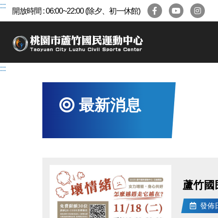
跳
:::
開放時間 : 06:00~22:00 (除夕、初一休館)
到
主
要
內
容
:::
區
最新消息
蘆竹國
發佈日期