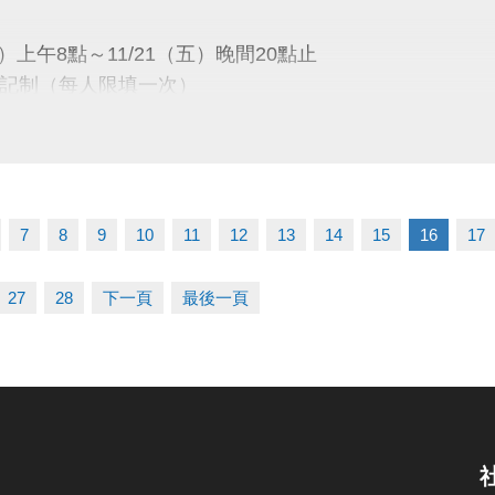
/1～115/12/31（每三個月續約繳費一次）
六）上午8點～11/21（五）晚間20點止
記制（每人限填一次）
僅限籃、排、羽球運動使用，禁止教學與訓練。
同，僅供個人運動使用。
一）下午13:00
、場地使用規定及課程占用時段請詳見公告。
會議室公開抽籤
7
8
9
10
11
12
13
14
15
16
17
公布
27
28
下一頁
最後一頁
五）下午16:00
1樓球館櫃台／官網／FB粉絲專頁
）08:00～12/14（日）21:30止