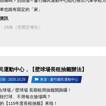
頭痛嗎？別煩惱～蘆竹國民運動中心貼心推出汽車季租
車也能有固定的「家」
資訊
：25格（非固定車位）
：季租制，每季7,500元
2,500元（簽約時繳交）
5年1月1日至115年12月31日止
14/11/1(六)～11/23(日)
民運動中心，【壁球場長租抽籤辦法】
:00～21:00 至本館1樓客服組辦理現場登記
 : 2025.10.29
來源 : 蘆竹國民運動中心
11/25(二)前
綜合球場／壁球場 長期租用抽籤開跑囉！
1/27(四) 14:00
段打球、不用每次搶場嗎？
竹國民運動中心1樓
的【115年度長租抽籤】來啦！