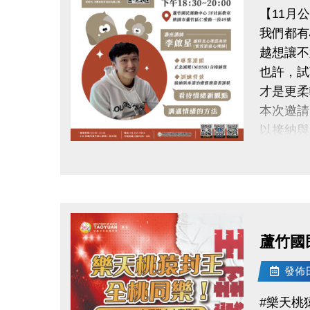
【11月
我們都有
越想讓不
也許，試
才是更柔
本次邀請
以接納與
從新的角
點圖片展開大圖
學習更健
練習與自
時間｜11/1
地點｜蘆
蘆竹國
講師｜李
具接納與
發佈日期
公益免費
#樂天桃
掃描 Q