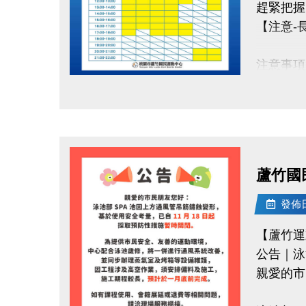
趕緊把握
【注意-
注意事項
1.長租
點圖片展開大圖
2.重新
3.凡是
4.完成
視同放棄
蘆竹國
5.長租時
6.其它
發佈日期
7.壁球場
【蘆竹運
公告｜泳
有任何
親愛的市
洽詢專線：0
桃園市蘆