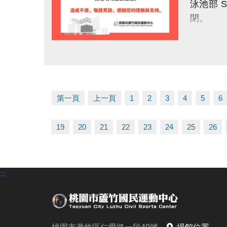
泳池部 
官網 : htt
閉。
FB :
IG : @lu
為提供市
點圖片展開大圖
等設備維
因工程涉
第一頁
上一頁
1
2
3
4
5
6
如有課程
19
20
21
22
23
24
25
26
造成不便
有任何
:::
洽詢專線：0
桃園市蘆
官網 : htt
FB :