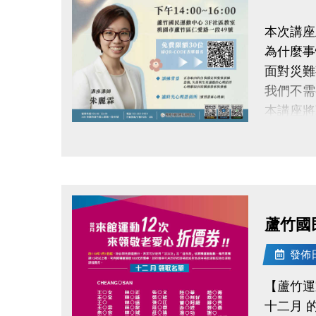
本次講座
連絡資訊
為什麼事
-洽詢專線：
面對災難
-官網 : ht
我們不需
-FB :
本講座將
-IG : @l
帶著大家
點圖片展開大圖
並藉由看
陪你用溫
重新理解
蘆竹國
-正念取
-悲傷、
發佈日期
-心理劇
【蘆竹運
十二月 
◆ 時間｜1/