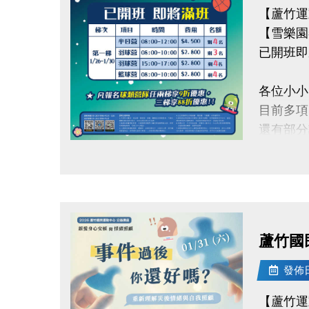
【蘆竹運
【雪樂園
已開班即
各位小小
目前多項
還有部分
點圖片展開大圖
快跟著「
留下最歡
【加碼優
蘆竹國
凡報名球
發佈日期
【報名資
【蘆竹運
報名只到1