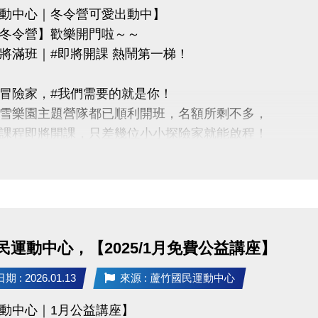
動中心｜冬令營可愛出動中】
冬令營】歡樂開門啦～～
將滿班｜#即將開課 熱鬧第一梯！
冒險家，#我們需要的就是你！
雪樂園主題營隊都已順利開班，名額所剩不多，
課程即將開課，只差幾位小小探險家就能啟程！
蘆寶」和「薇薇」一起勇闖雪樂園，
樂、最難忘的冬日回憶吧～
惠】
民運動中心，【2025/1月免費公益講座】
類營隊任兩梯享9折優惠，三梯享88折優惠!!
 : 2026.01.13
來源 : 蘆竹國民運動中心
訊】開課前皆可報名，把握最後機會！
動中心｜1月公益講座】
15/1/25(日)請別錯過囉