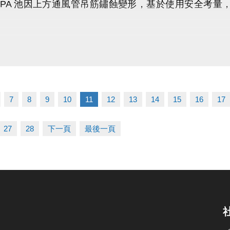
SPA 池因上方通風管吊筋鏽蝕變形，基於使用安全考量，已自
ps://www.lzsports.com.tw/zh_TW/news/pageID/1/
 桃園市蘆竹國民運動中心
zhusports
民安全、友善的運動環境，中心配合泳池歲修，將一併
護；
及高空作業，須安排備料及施工，施工期程較長，預計於
7
8
9
10
11
12
13
14
15
16
17
使用、會籍展延或退費等相關問題，請洽現場服務櫃檯
27
28
下一頁
最後一頁
，敬請見諒，感謝您的理解與支持。
問題歡迎來電詢問
3-2639066 #112 (客服部)
竹國民運動中心
ps://www.lzsports.com.tw/zh_TW/news/pageID/1/
 桃園市蘆竹國民運動中心