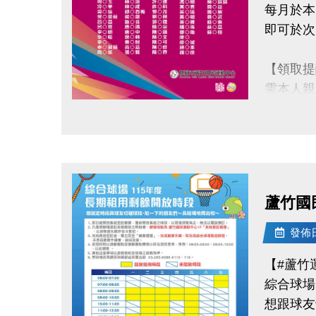
每月於本
◆ 地點
即可於次
◆ 講師
專長悲
【領取提
◆ 洽詢專線
需本人親
-
不可委託
◆ 公益
點圖片展開大圖
◆ 掃描 
持續運動
◆ 報名連結：
還能感受
蘆竹國
桃園市蘆
洽詢專線：0
發佈日期
官網 : htt
【#蘆竹
FB :
綜合球場
IG : @lu
想跟球友