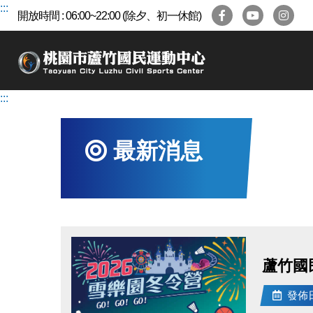
跳
:::
開放時間 : 06:00~22:00 (除夕、初一休館)
到
主
要
內
容
:::
區
最新消息
蘆竹國
發佈日期