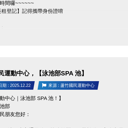
時間囉~~~~~~
長租登記】記得攜帶身份證唷
：
登記繳費開始時間：即日起。
開放長租之時段，以現場排隊為主，無法以電話預定。
想辦理長租開放之時段者，登記地點為「長租登記櫃檯」
長租登記者，需立即至「繳費櫃檯」，完成繳費手續，始
。
民運動中心，【泳池部SPA 池】
段以偶數整點至偶數整點兩個小時為租借基準，例：06:00-08:
注意事項，以長租條約及現場之規範為準。
 : 2025.12.22
來源 : 蘆竹國民運動中心
長租請至球館部洽詢 03-2639066#115/116
動中心｜泳池部 SPA 池！】
池部
問題歡迎來電詢問
民朋友您好：
3-2639066 #115/116 (客服部)
竹國民運動中心