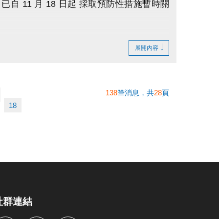
 11 月 18 日起 採取預防性措施暫時關
進行通風系統改善，並同步辦理蒸氣室及烤箱
展開內容
 一月底前完成。
138
筆消息，共
28
頁
。
18
社群連結