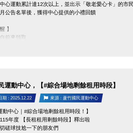
中心運動累計達12次以上，並出示「敬老愛心卡」的市
｜蘆竹國民運動中心 3樓社區教室
月公告名單後，獲得中心提供的小禮回饋
｜朱麗霖-謐時光心理諮商 — 實習諮商心理師
傷輔導與心理劇相關專業訓練
醒 】
｜03-2639066 #106
自前來領取
他人代領
免費講座・限額30位
QR Code 填表報名，馬上卡位
不僅讓身體更健康，
https://forms.gle/EtMsXpE4vdZeesNi9
滿滿的鼓勵與心意
民運動中心，【#綜合場地剩餘租用時段】
竹國民運動中心
3-2639066 #112 (客服部)
 : 2025.12.22
來源 : 蘆竹國民運動中心
ps://www.lzsports.com.tw/zh_TW/news/pageID/1/
運動中心｜#綜合場地剩餘租用時段！】
 桃園市蘆竹國民運動中心
115年度 【長租租用剩餘時段】釋出啦
zhusports
切磋球技尬一下的朋友們