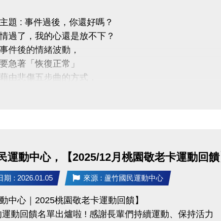
主題 : 事件過後，你還好嗎？
情過了，我的心還是放不下？
03-2639066 #115、116
事件後的情緒波動，
tps://www.lzsports.com.tw/zh_TW/news/pageID/1/
要急著「恢復正常」
 桃園市蘆竹國民運動中心
藉由悲傷五步曲的方式，
uzhusports
認識事件後身體與情緒的訊號
見及練習，提供一個被理解的空間，
柔、不勉強的方式照顧自己，慢慢走回生活。
災後情緒與自我找顧：
民運動中心，【2025/12月桃園敬老卡運動回饋
向的自我穩定與覺察
失落與生死議題的心理陪伴
 : 2026.01.05
來源 : 蘆竹國民運動中心
取向的關係探索與療癒
動中心｜2025桃園敬老卡運動回饋】
的運動回饋名單出爐啦 ! 感謝長輩們持續運動、保持活力
31 (六) 14:00－16:00