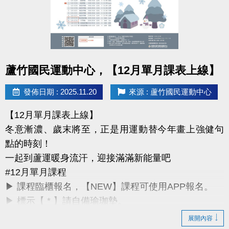
詳細課程與報名方式，請洽現場櫃檯或來電詢問。
課務部：03-2639066 #115
桃園市蘆竹國民運動中心
點圖片展開大圖
所有資訊以中心公告為主，感謝您的支持與陪伴。
蘆竹國民運動中心，【12月單月課表上線】
祝大家 2026 開運動起、好事連連！
發佈日期 : 2025.11.20
來源 : 蘆竹國民運動中心
【12月單月課表上線】
冬意漸濃、歲末將至，正是用運動替今年畫上強健句
點的時刻！
一起到蘆運暖身流汗，迎接滿滿新能量吧
#12月單月課程
▶ 課程臨櫃報名，【NEW】課程可使用APP報名。
▶ 標示【 * 】請自備瑜珈墊。
▶ 標示【 ★ 】為平日優惠課程。
展開內容