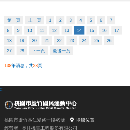
▶ 上課請穿著運動服裝，並攜帶毛巾、水。
▶ 有氧、瑜珈、飛輪需年滿15歲；懸吊、空瑜需年滿
18歲。
第一頁
上一頁
1
2
3
4
5
6
7
▶ 若因人數不足無法開班，將於開課前通知，並請持
8
9
10
11
12
13
14
15
16
17
原信用卡、繳費憑證及發票至本中心辦理退費。
冬日不偷懶，12月一起動起來！
18
19
20
21
22
23
24
25
26
課務部：03-2639066 #115
27
28
下一頁
最後一頁
138
筆消息，共
28
頁
:::
桃園市蘆竹區仁愛路一段49號
場館位置
經營者 : 長佳機電工程股份有限公司