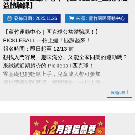
益體驗課】
發佈日期 : 2025.11.26
來源 : 蘆竹國民運動中心
【蘆竹運動中心｜匹克球公益體驗課！】
PICKLEBALL 一拍上癮！匹課起來！
報名時間：即日起至 12/13 前
想找入門容易、趣味滿分、又能全家同樂的運動嗎？
來試試近期超夯的 Pickleball 匹克球！
零基礎也能輕鬆上手，兒童成人都可參加
揮拍那瞬間的爽感，絕對讓你「一拍上癮」
展開內容
●報名辦法
活動日期: 114 年 12 月13日 (六)
報名時間：課程開放報名日:即日起至開課前
報名資格：不限(歡迎新住民及外籍勞工朋友踴躍報名)
報名方式：採現場報名，請至桃園市蘆竹國民運動中