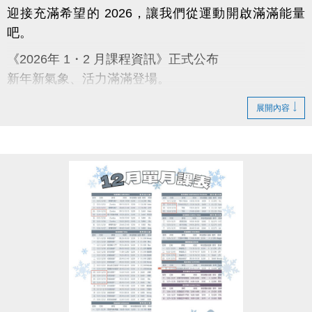
迎接充滿希望的 2026，讓我們從運動開啟滿滿能量
吧。
《2026年 1・2 月課程資訊》正式公布
新年新氣象、活力滿滿登場。
蘆寶與薇薇陪你迎向嶄新的一年，一起動出幸福與好
展開內容
運。
【課程報名時程】
12/3～12/10：舊生原班續報 APP 9 折；臨櫃報名 95
折
12/11～12/31：APP 報名 9 折
12/31 前：多門課程享特別新年回饋，兩門 9 折；三
門 88 折
【原班學員定義】
曾參加完整 11–12 月期課程或 12 月單月課程，並開
班成功且無退費紀錄之學員。