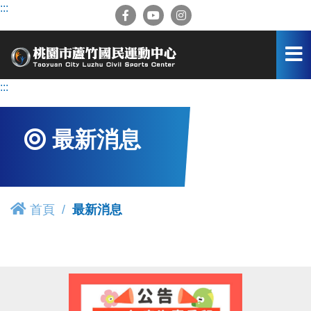
跳
:::
到
主
要
內
容
:::
區
最新消息
首頁
最新消息