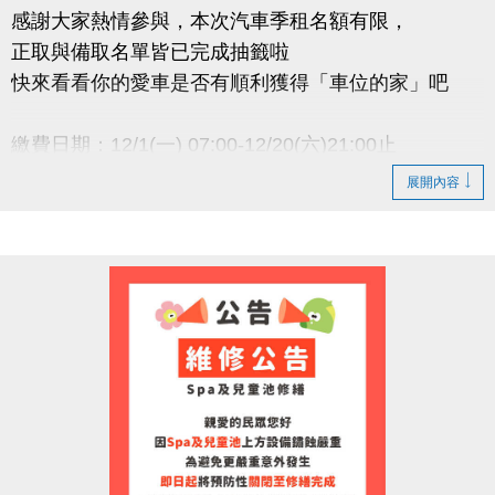
感謝大家熱情參與，本次汽車季租名額有限，
正取與備取名單皆已完成抽籤啦
快來看看你的愛車是否有順利獲得「車位的家」吧
繳費日期：12/1(一) 07:00-12/20(六)21:00止
逾期未繳費視同放棄，恕不保留中籤資格
展開內容
小提醒
● 正取者請務必於期限內完成繳費，以維持承租資格
● 若正取者未於期限內完成繳費，將依序通知 備取名
單遞
補
● 承租權限限本人使用，不得轉讓
洽詢專線 : (03)263-9066 分機111
官網 :