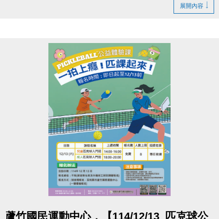
為止。
展開內容
此次缺失也會同步納入近期泳池歲修項目一併處理，
讓大家未來使用能更安心
造成您的不便，敬請見諒，感謝您的耐心與體諒
洽詢專線
(03)263-9066 分機111
官網 :
https://www.lzsports.com.tw/zh_TW/news/pageID/1/
FB : 桃園市蘆竹國民運動中心
IG : @luzhusports
點圖片展開大圖
蘆竹國民運動中心，【114/12/13_匹克球公