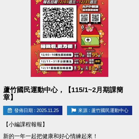
心一樓櫃檯報名。
報名費用：免費
●聯絡資訊 : (球館部) 03-2639066 #115
●活動地點 : 桃園市蘆竹國民運動
點圖片展開大圖
蘆竹國民運動中心，【115/1~2月期課簡
章】
發佈日期 : 2025.11.25
來源 : 蘆竹國民運動中心
【小編課程報報】
新的一年一起把健康和好心情練起來！