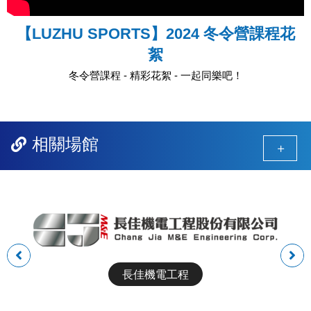
【LUZHU SPORTS】2024 冬令營課程花
絮
冬令營課程 - 精彩花絮 - 一起同樂吧！
相關場館
前
後
一
一
長佳機電工程
組
組