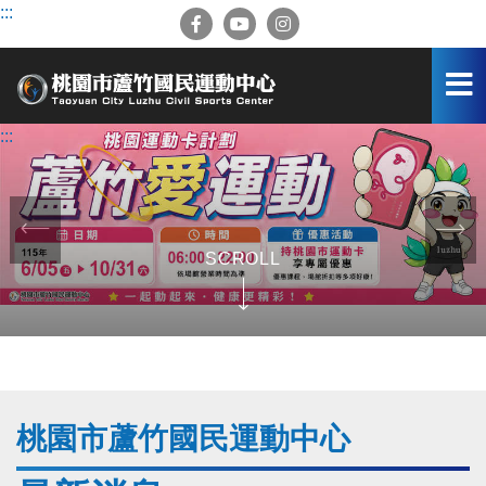
跳
:::
到
主
要
內
容
:::
區
前
一
SCROLL
張
圖
桃園市蘆竹國民運動中心