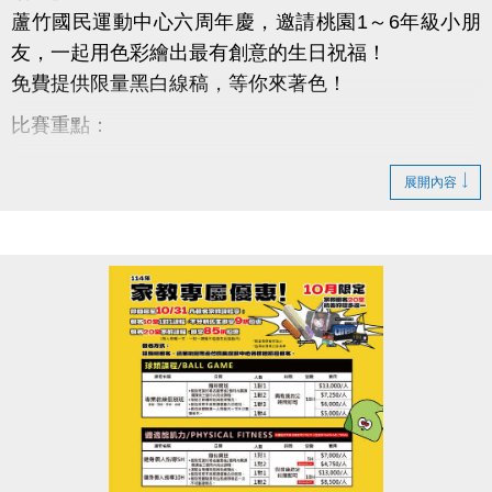
蘆竹國民運動中心六周年慶，邀請桃園1～6年級小朋
友，一起用色彩繪出最有創意的生日祝福！
免費提供限量黑白線稿，等你來著色！
比賽重點：
免費索取中心限定著色稿（數量有限，送完為止）
展開內容
參賽資格：桃園市國小1～6年級學生（設籍或就讀皆
可）
投稿時間：10/6～10/26 晚上8點前
投稿地點：蘆竹國民運動中心一樓櫃台
超豐厚獎勵：
總獎金高達6,000元，還有作品展出機會！
快帶著孩子來參加，讓創意變成驚喜大獎！
有問題歡迎私訊小編或電話詢問：03-2639066 #106