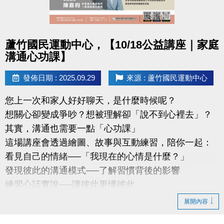
點圖片展開大圖
蘆竹國民運動中心，【10/18公益講座｜家庭
溝通心功課】
發佈日期 : 2025.09.29
來源 : 蘆竹國民運動中心
您上一次和家人好好聊天，是什麼時候呢？
想關心卻變成爭吵？想被理解卻「說不到心裡去」？
其實，溝通也需要一點「心功課」
這場講座會透過繪圖、故事與互動練習，陪你一起：
看見自己的情緒──「我現在的心情是什麼？」
發現彼此的溝通模式──了解習慣背後的影響
練習心話實說──讓彼此更懂彼此
講師：陳嘉昀｜尼思湖心理諮商所 — 實習諮商心理師
展開內容
專長於家庭情緒探索、親密關係與團體帶領