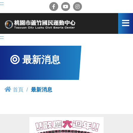
跳
:::
到
主
要
內
容
:::
區
最新消息
首頁
最新消息