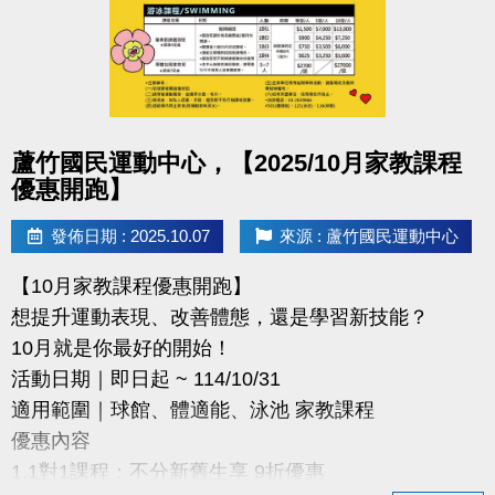
詳細參賽辦法請掃描QR-Code查看
快標記身邊有小小畫家的朋友，一起來報名！
#蘆竹國民運動中心 #著色比賽 #兒童繪畫 #親子活動
#桃園童趣 #繪畫比賽
點圖片展開大圖
蘆竹國民運動中心，【2025/10月家教課程
優惠開跑】
發佈日期 : 2025.10.07
來源 : 蘆竹國民運動中心
【10月家教課程優惠開跑】
想提升運動表現、改善體態，還是學習新技能？
10月就是你最好的開始！
活動日期｜即日起 ~ 114/10/31
適用範圍｜球館、體適能、泳池 家教課程
優惠內容
1.1對1課程：不分新舊生享 9折優惠