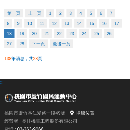
講座時間｜10/18 (六) 16:30－18:00
講座地點｜蘆竹國民運動中心 3樓社區教室
第一頁
上一頁
1
2
3
4
5
6
7
（桃園市蘆竹區仁愛路一段49號）
8
9
10
11
12
13
14
15
16
17
公益免費講座
限額 15 位！ 掃描 QR Code 或連結填表報名，馬上卡
18
19
20
21
22
23
24
25
26
位！
27
28
下一頁
最後一頁
報名連結：
https://forms.gle/Fqt1ufVS6ns7nS3B8
138
筆消息，共
28
頁
若有相關問題，請電洽 03-2639066 #106
:::
桃園市蘆竹區仁愛路一段49號
場館位置
經營者 : 長佳機電工程股份有限公司
電話 :
03-263-9066