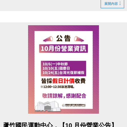
2.20堂課程：報名即享 85折優惠(一對一課程不包含在
展開內容
此活動內)
再加碼送「精美禮物多選一」(品項依現場公告為主，
數量有限，送完為止)
點圖片展開大圖
蘆竹國民運動中心，【10 月份營業公告】