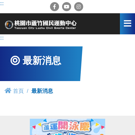
跳
:::
到
主
要
內
容
:::
區
最新消息
首頁
最新消息