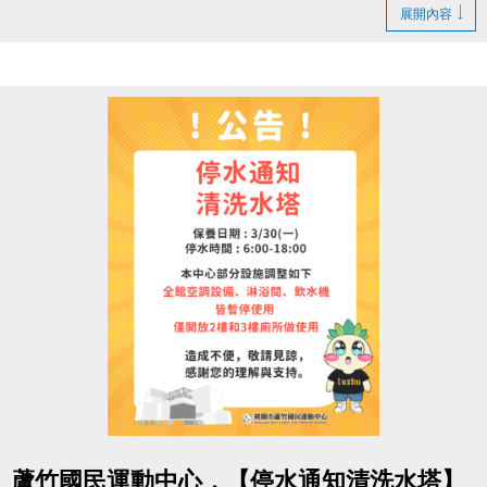
1. LINE ID：
@changjia_sports
展開內容
好友募集連結：
https://reurl.cc/qp5rQD
2.
追蹤
【蘆竹國民運動中心】臉書粉絲專頁
3.
分享
臉書粉絲專頁的貼文（設為公開）
4.
按讚並 @一位好友留言
「@______ #蘆竹好友拿優
惠」
完成後需至櫃檯由工作人員確認
【#活動獎品】
◆ 立即贈送 $200 課程抵用券
◆ 再送 FIN飲料 x2（隨機）
【#$200 課程抵用券說明】
於
6/30前加
入LINE好友，即可獲得
首發禮200元優惠
券
！
點圖片展開大圖
> 優惠券的使用期限
至115/6/30止
，逾期即失效。
蘆竹國民運動中心，【停水通知清洗水塔】