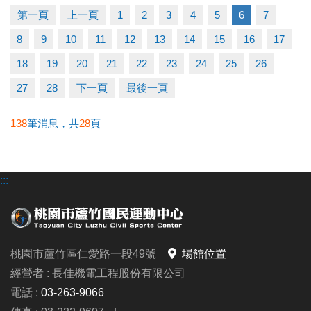
▶ 有氧、瑜珈、飛輪需年滿15歲；懸吊、空瑜需年滿
第一頁
上一頁
1
2
3
4
5
6
7
18歲。
8
9
10
11
12
13
14
15
16
17
▶ 若因人數不足無法開班，將於開課前通知，並請持
原信用卡、繳費憑證及發票至本中心辦理退費。
18
19
20
21
22
23
24
25
26
27
28
下一頁
最後一頁
連絡資訊
-洽詢專線：03-2639066 #112
138
筆消息，共
28
頁
-官網 :
https://www.lzsports.com.tw/zh_TW/news/pageID/1/
:::
-FB : 桃園市蘆竹國民運動中心
-IG : @luzhusports
桃園市蘆竹區仁愛路一段49號
場館位置
經營者 : 長佳機電工程股份有限公司
電話 :
03-263-9066