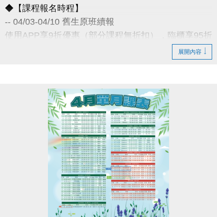
◆【課程報名時程】
-- 04/03-04/10 舊生原班續報
使用APP享9折優惠（部分課程無折扣），臨櫃享95折
~
展開內容
舊生們享有優先報名的期間，千萬別錯過！
◆【舊生定義】
報名完整3-4月期課、4月單月課程
且開班成功，無中途退費之學員
04/11-04/30 不分新舊生
APP報名享95折優惠
04/30 前 本期臨櫃報名
《 有 加碼優惠 喔 》