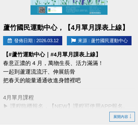
同一人報名三門以上 → 88折優惠
同一人報名兩門以上 → 9折優惠
點圖片展開大圖
蘆竹國民運動中心，【4月單月課表上線】
連絡資訊
-洽詢專線：03-2639066 #115、116
發佈日期 : 2026.03.12
來源 : 蘆竹國民運動中心
-官網 :
【#蘆竹運動中心｜#4月單月課表上線】
https://www.lzsports.com.tw/zh_TW/news/pageID/1/
春意正濃的 4 月，萬物生長、活力滿滿！
-FB : 桃園市蘆竹國民運動中心
一起到蘆運流流汗、伸展筋骨
-IG : @luzhusports
把春天的能量通通收進身體裡吧
4月單月課程
▶ 課程臨櫃報名，【NEW】課程可使用APP報名。
▶ 標示【 * 】請自備瑜珈墊。
展開內容
▶ 標示【 ★ 】為平日優惠課程。
▶ 上課請穿著運動服裝，並攜帶毛巾、水。