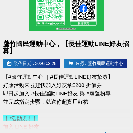
購買會員可加價租置物櫃：
◆【大】$400/月（原價 $500）
◆【小】$200/月（原價 $250）
數量有限，錯過就要等下次！
點圖片展開大圖
蘆竹國民運動中心，【長佳運動LINE好友招
優惠不併行；本公司保有活動最終決定權
募】
-------------------------------------
連絡資訊
發佈日期 : 2026.03.25
來源 : 蘆竹國民運動中心
-洽詢專線：03-2639066 #115、116
【#蘆竹運動中心 ｜#長佳運動LINE好友招募】
-官網 :
好康活動來啦趕快加入好友拿$200 折價券
https://www.lzsports.com.tw/zh_TW/news/pageID/1/
即日起加入 #長佳運動LINE好友 與 #蘆運粉專
-FB : 桃園市蘆竹國民運動中心
並完成指定步驟，就送你超實用好禮
-IG : @luzhusports
【#活動規則】
加入 LINE 好友