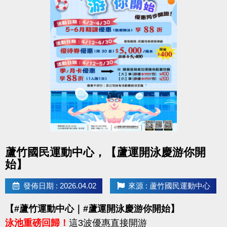
點圖片展開大圖
蘆竹國民運動中心，【蘆運開泳慶游你開
始】
發佈日期 : 2026.04.02
來源 : 蘆竹國民運動中心
【#蘆竹運動中心｜#蘆運開泳慶游你開始】
泳池重磅回歸！
這3波優惠直接開游