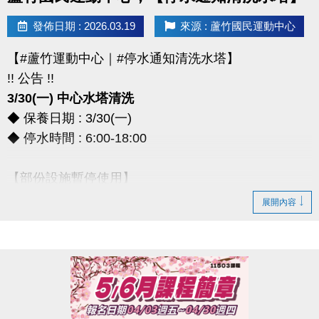
> 本券適用於長佳所屬運動中心期課及家教課單筆消費折抵（體驗課程不適
發佈日期 : 2026.03.19
來源 : 蘆竹國民運動中心
用），須現場報名繳費使用。
想報名期課及家教班的運動好友們，千萬別錯過喔～～～
【#蘆竹運動中心｜#停水通知清洗水塔】
!! 公告 !!
3/30(一) 中心水塔清洗
◆ 保養日期 : 3/30(一)
◆ 停水時間 : 6:00-18:00
【部份設施暫停使用】
◆ 全館空調設備、淋浴間、飲水機
展開內容
◆ 僅開放2樓和3樓廁所做使用
*** 造成不便，敬請見諒 ***
連絡資訊
-洽詢專線：03-2639066 #111、112