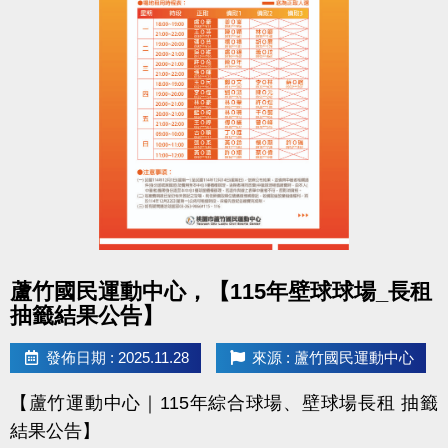
- 課程抵用金$1500及場地抵用金$500，皆不可分次使
用，進行折抵後，由櫃檯收回。
- 若使用課程折抵金報課，該課程有未開課成功之情
況，不得退費折換現金，但可轉班至有開課成功之課
程。
- 因活動核銷需要，會複印得獎者身分證或相關個人資
料，領獎則視同同意提供本人資料，可請櫃檯註明僅
供此活動使用。
- 本活動作業說明蘆竹國民運動中心保有解釋、修正、
調整、終止等相關權利，其詳細辦法、變更事項或未
點圖片展開大圖
蘆竹國民運動中心，【115年壁球球場_長租
盡事宜則以網站公告為主。
抽籤結果公告】
洽詢專線 : (03)263-9066 分機114、115
發佈日期 : 2025.11.28
來源 : 蘆竹國民運動中心
官網 :
【蘆竹運動中心｜115年綜合球場、壁球場長租 抽籤
https://www.lzsports.com.tw/zh_TW/news/pageID/1/
結果公告】
FB : @桃園市蘆竹國民運動中心