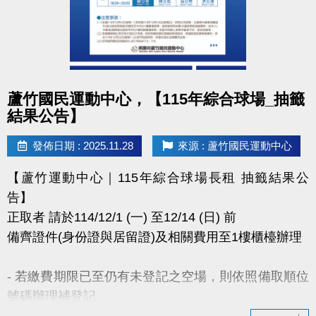
點圖片展開大圖
蘆竹國民運動中心，【115年綜合球場_抽籤
結果公告】
發佈日期 : 2025.11.28
來源 : 蘆竹國民運動中心
【蘆竹運動中心｜115年綜合球場長租 抽籤結果公
告】
正取者 請於114/12/1 (一) 至12/14 (日) 前
備齊證件(身份證與居留證)及相關費用至1樓櫃檯辦理
- 若繳費期限已至仍有未登記之空場，則依照備取順位
號碼辦理補登記
- 若備取皆放棄租借權利，將於114年12月22日(一)公