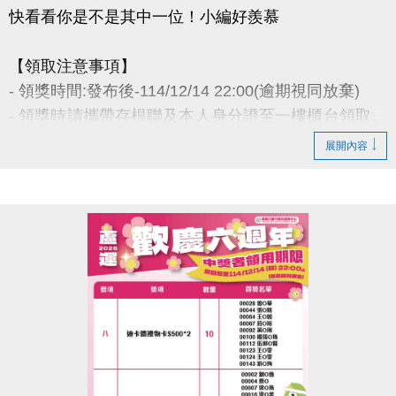
快看看你是不是其中一位！小編好羨慕
【領取注意事項】
- 領獎時間:發布後-114/12/14 22:00(逾期視同放棄)
- 領獎時請攜帶存根聯及本人身分證至一樓櫃台領取。
若無法親領，代領者亦需攜帶存根聯、中獎者身分
展開內容
證。
- 得獎者為小朋友，則請攜帶戶口名簿及健保卡領
獎。
- 會員卡獎項領取日即為開卡日，會員資格當日起開始
生效，恕無法延後使用。
- 課程抵用金$1500及場地抵用金$500，皆不可分次使
用，進行折抵後，由櫃檯收回。
- 若使用課程折抵金報課，該課程有未開課成功之情
況，不得退費折換現金，但可轉班至有開課成功之課
程。