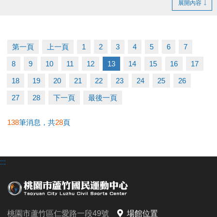
展開內容
佈可租借時段，採優先登記並繳費 完成制。
- 無人登記及未開放抽籤之時段，請至球館部洽詢 03-
2639066 #115、116。
第一頁
上一頁
1
2
3
4
5
6
7
- 如有未盡事宜，以中心櫃台人員說明為主。
8
9
10
11
12
13
14
15
16
17
官網 :
18
19
20
21
22
23
24
25
26
https://www.lzsports.com.tw/zh_TW/news/pageID/1/
27
28
下一頁
最後一頁
FB : @桃園市蘆竹國民運動中心
IG : @luzhusports
138
筆消息，共
28
頁
:::
桃園市蘆竹區仁愛路一段49號
場館位置