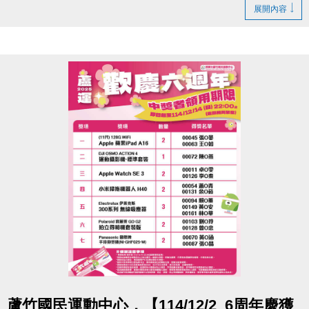
若無法親領，代領者亦需攜帶存根聯、中獎者身分
展開內容
證。
- 得獎者為小朋友，則請攜帶戶口名簿及健保卡領
獎。
- 會員卡獎項領取日即為開卡日，會員資格當日起開始
生效，恕無法延後使用。
- 課程抵用金$1500及場地抵用金$500，皆不可分次使
用，進行折抵後，由櫃檯收回。
- 若使用課程折抵金報課，該課程有未開課成功之情
況，不得退費折換現金，但可轉班至有開課成功之課
程。
- 因活動核銷需要，會複印得獎者身分證或相關個人資
料，領獎則視同同意提供本人資料，可請櫃檯註明僅
供此活動使用。
- 本活動作業說明蘆竹國民運動中心保有解釋、修正、
調整、終止等相關權利，其詳細辦法、變更事項或未
點圖片展開大圖
蘆竹國民運動中心，【114/12/2_6周年慶獲