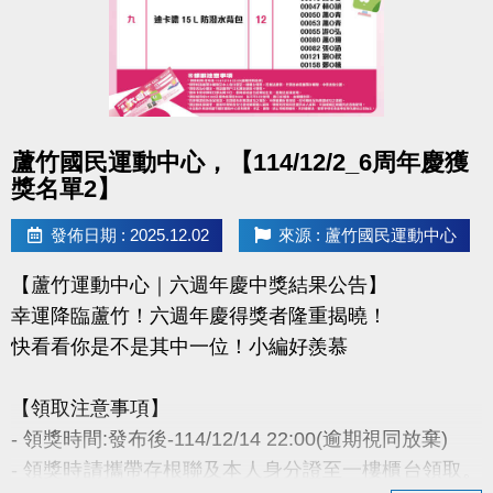
- 因活動核銷需要，會複印得獎者身分證或相關個人資
料，領獎則視同同意提供本人資料，可請櫃檯註明僅
供此活動使用。
- 本活動作業說明蘆竹國民運動中心保有解釋、修正、
調整、終止等相關權利，其詳細辦法、變更事項或未
點圖片展開大圖
蘆竹國民運動中心，【114/12/2_6周年慶獲
盡事宜則以網站公告為主。
獎名單2】
洽詢專線 : (03)263-9066 分機114、115
發佈日期 : 2025.12.02
來源 : 蘆竹國民運動中心
官網 :
【蘆竹運動中心｜六週年慶中獎結果公告】
https://www.lzsports.com.tw/zh_TW/news/pageID/1/
幸運降臨蘆竹！六週年慶得獎者隆重揭曉！
FB : @桃園市蘆竹國民運動中心
快看看你是不是其中一位！小編好羨慕
IG : @luzhusports
【領取注意事項】
- 領獎時間:發布後-114/12/14 22:00(逾期視同放棄)
- 領獎時請攜帶存根聯及本人身分證至一樓櫃台領取。