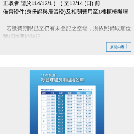
正取者 請於114/12/1 (一) 至12/14 (日) 前
IG : @luzhusports
備齊證件(身份證與居留證)及相關費用至1樓櫃檯辦理
- 若繳費期限已至仍有未登記之空場，則依照備取順位
號碼辦理補登記
- 若備取皆放棄租借權利，將於114年12月22日(一)公
展開內容
佈可租借時段，採優先登記並繳費 完成制。
- 無人登記及未開放抽籤之時段，請至球館部洽詢 03-
2639066 #115、116。
- 如有未盡事宜，以中心櫃台人員說明為主。
官網 :
https://www.lzsports.com.tw/zh_TW/news/pageID/1/
FB : @桃園市蘆竹國民運動中心
IG : @luzhusports