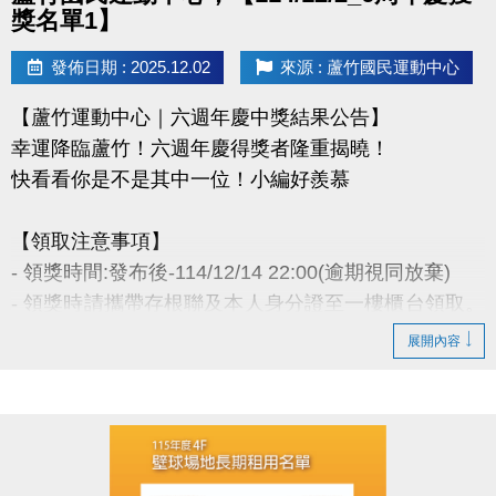
盡事宜則以網站公告為主。
獎名單1】
洽詢專線 : (03)263-9066 分機114、115
發佈日期 : 2025.12.02
來源 : 蘆竹國民運動中心
官網 :
【蘆竹運動中心｜六週年慶中獎結果公告】
https://www.lzsports.com.tw/zh_TW/news/pageID/1/
幸運降臨蘆竹！六週年慶得獎者隆重揭曉！
FB : @桃園市蘆竹國民運動中心
快看看你是不是其中一位！小編好羨慕
IG : @luzhusports
【領取注意事項】
- 領獎時間:發布後-114/12/14 22:00(逾期視同放棄)
- 領獎時請攜帶存根聯及本人身分證至一樓櫃台領取。
若無法親領，代領者亦需攜帶存根聯、中獎者身分
展開內容
證。
- 得獎者為小朋友，則請攜帶戶口名簿及健保卡領
獎。
- 會員卡獎項領取日即為開卡日，會員資格當日起開始
生效，恕無法延後使用。