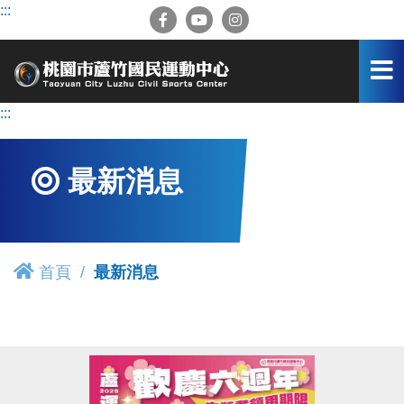
跳
:::
到
主
要
內
容
:::
區
最新消息
首頁
最新消息