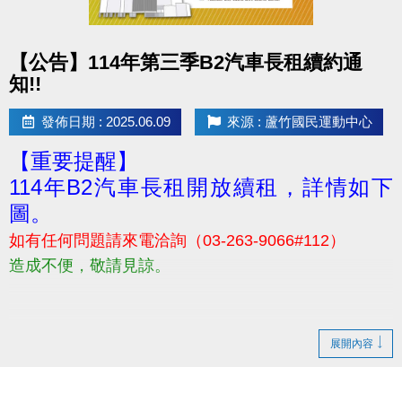
usp=header
名額限30名喔! 報滿為止~~
點圖片展開大圖
【公告】114年第三季B2汽車長租續約通
#街頭健身
知!!
---------------------------------------------------
歡迎所有對銀髮族運動、體態保養有興趣之民眾報名
發佈日期 : 2025.06.09
來源 : 蘆竹國民運動中心
參加！
【重要提醒】
若有相關問題，請電洽 03-2639066 #106
114年B2汽車長租開放續租，詳情如下
圖。
如有任何問題請來電洽詢（03-263-9066#112）
造成不便，敬請見諒。
展開內容