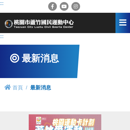
跳
:::
到
主
要
內
容
:::
區
最新消息
首頁
最新消息