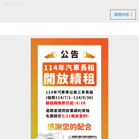
逆轉人生」
在邁入超高齡化的社會人口結構
展開內容
醫療跟照護資源已經瀕臨崩潰
保持健康不能只是淪為口號!!
老年維持強壯才是勢在必行的~~~(o゜▽゜)o☆
--------------------------------------------------------
活動日期：114/06/21(六)下午15:00~17:00
活動地點：桃園市蘆竹區仁愛路一段49號，3樓社區教
室。
參加對象：有興趣者皆可報名，參加者皆有小禮物!!
---------------------------------------------------
報名請掃QR-CODE或點選下方連結填寫報名喔!!
報名連結 :
https://docs.google.com/forms/d/e/1FAIpQLSd258G-
_PM8zlhA1SLYuzuD28fcouB_rYxMZJPL1BvIKyLAmw/