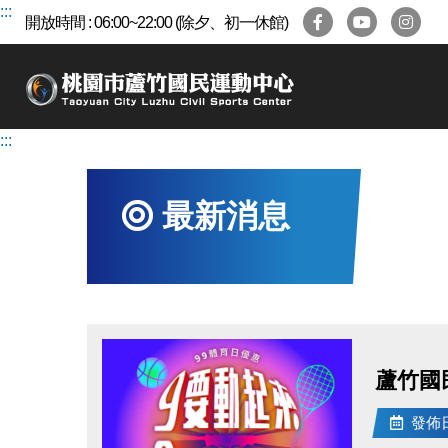
跳
:::
開放時間 : 06:00~22:00 (除夕、初一休館)
到
主
要
內
容
:::
區
最新消息
蘆竹國
發佈日期