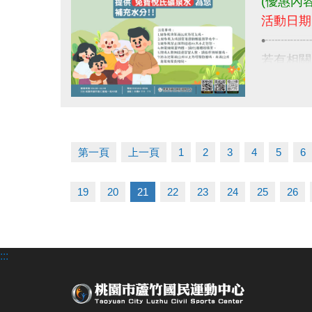
(優惠內
活動日期:
•┈┈┈
若有相關
03-263
點圖片展開大圖
第一頁
上一頁
1
2
3
4
5
6
19
20
21
22
23
24
25
26
:::