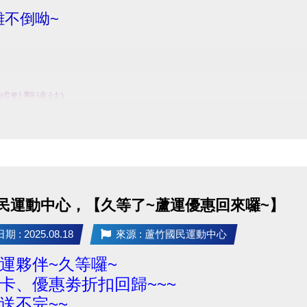
不倒呦~
e或點擊連結)
入口處報到】
民運動中心，【久等了~蘆運優惠回來囉~】
ile/d/15owmGHj7tJB-s40F6WouBqw7RmJ6Ydiq/view?usp=s
 : 2025.08.18
來源 : 蘆竹國民運動中心
名連
運夥伴~久等囉~
68a2daca6c364?
卡、優惠劵折扣回歸~~~
IxMABicmlkETEzNlkwbXJaRDdpeThoV0ZoAR6X0gXdF
送不完~~