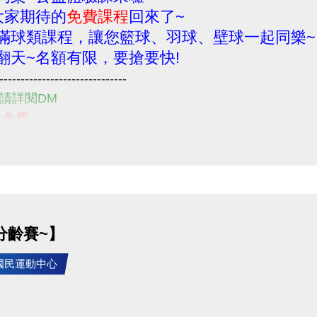
大家期待的
免費課程
回來了~
滿球類課程，讓您籃球、羽球、壁球一起同樂~
翻天~名額有限，要搶要快!
------------------------------
請詳閱DM
:免費
14/9/1~114/9/24
: 即日起~
 請至1F櫃檯辦理 (每位民眾限報一堂!!)
請詳閱注意事項喔~
------------------------------
分齡賽~】
住民朋友們一起來享受運動的樂趣
問題
竹國民運動中心
-2639066 #115 客務部