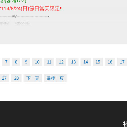
容請參考DM)
114/8/24(日)節日當天限定!!
┈┈┈୨୧┈┈┈┈┈┈•
問題，請洽詢
9066 #115 課務部
7
8
9
10
11
12
13
14
15
16
17
27
28
下一頁
最後一頁