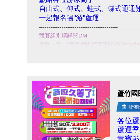
展
自由式、仰式、蛙式、蝶式通通難
開
一起報名暢''游''蘆運!
大
------------------------------------------
圖
競賽組別請詳閱DM
活動內容: (獎項相關資訊請掃描QRcod
比賽日期: 114/9/20(六) 7:00~17:00
報名日期:114/8/20~114/9/10
活動地點: 蘆竹運動中心一樓泳池【B1
小提醒，請詳閱注意事項喔~
------------------------------------------
蘆竹國
點擊下方連結報名
!
比賽規範:
https://drive.google.com/f
發佈日期
報
各位蘆
https://www.beclass.com/rid=30500c2
蘆運季
fbclid=IwY2xjawMRG0ZleHRuA2FlbQ
貴賓劵