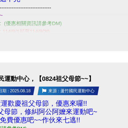
------------------------------
~
121!
: (優惠相關資訊請參考DM)
114/9/1起至114/9/30
1樓櫃台~
請詳閱注意事項喔~
------------------------------
題，請不吝撥打03-2639066 #121、301!
民運動中心，【0824祖父母節~~】
 : 2025.08.18
來源 : 蘆竹國民運動中心
5蘆運歡慶祖父母節，優惠來囉!!
祖父母節，修糾阿公阿嬤來運動吧~
免費優惠吧~~作伙來七逃!!