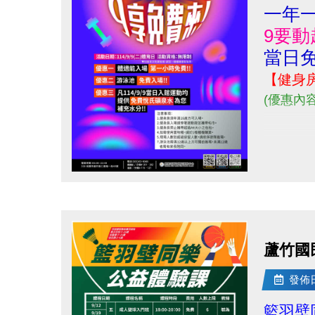
一年一
9要動
當日免
【健身
(優惠內
點圖片展開大圖
蘆竹國
發佈日期
籃羽壁