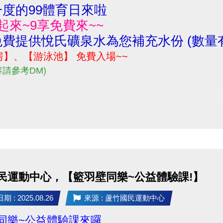
度的99體育日來啦
起來~9享免費來~~
費提供悅氏礦泉水為您補充水份 (數量
房】、【游泳池】 免費入場~~
容請參考DM)
民運動中心，【籃羽壁同樂~公益體驗課!】
 : 2025.08.26
來源 : 蘆竹國民運動中心
同樂~公益體驗課來囉