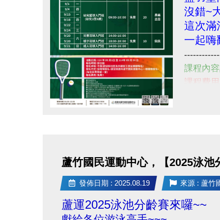
沒錯~
這次滿
一起嗨
------------
課程內容
課程費用
活動日期: 1
報名日期
點圖片展開大圖
報名方式:
小提醒，
------------
蘆竹國民運動中心，【2025泳池
也歡迎新
若有相關
點
發佈日期 : 2025.08.19
來源 : 蘆
請撥打 03
圖
蘆運2025泳池分齡賽來囉~~
片
獻給各位游泳高手~~~