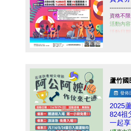
Q
------------
------------------------------------------
資格不限
若有相關問題，請不吝撥打03-2639066 #
活動內容
活動日期: 
購買請至
小提醒，
點圖片展開大圖
------------
若有相關問
蘆竹國
發佈日期
202
824
一起享