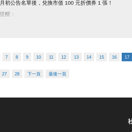
月初公告名單後，兌換市值 100 元折價券 1 張！
提醒：
親自領取
領
讓身體更健康，我們還加碼回饋給您～
7
8
9
10
11
12
13
14
15
16
17
、回饋加分、快樂也加分
3-2639066 #112 客服部
27
28
下一頁
最後一頁
5敬老回饋 #桃園市民限定 #多動多健康 #敬老愛心卡專屬