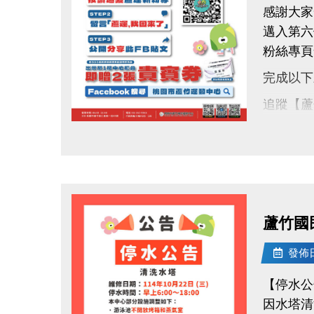
感謝大家
邁入第六
粉絲專頁
完成以下
追蹤【蘆
按讚並留
點圖片展開大圖
分享此貼
完成後出
【貴賓券
蘆竹國
限量60
每人限領
發佈日期
活動期間：
【停水公
一起動起
因水塔