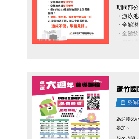
讓運動的
期間部分
本活動由
・游泳池
中心保留
・全館淋
#蘆竹國
・全館飲
・僅B1
https://
點圖片展開大圖
備註：
1.會籍
2.若遇
造成不
蘆竹國
感謝您的
發佈日期
#蘆竹國
為迎接6
參加～
報名時間