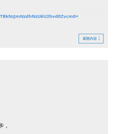
Y4ZTBkNzJmNzdhNzU6U2hvd0Zvcm0=
展開內容
】
卡，