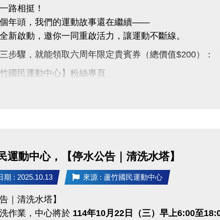
一路相挺！
個年頭，我們的運動故事還在繼續——
全新啟動，邀你一同重啟活力，讓運動不斷線。
三步驟，就能領取六周年限定貴賓券（總價值$200）：
竹國民運動中心】粉絲專頁
言「#蘆竹運動不斷線」
文（設為公開）
示畫面給1樓櫃檯，即可領取
2張（總價值$200）】
民運動中心，【停水公告｜清洗水塔】
0張，數量有限，先來先領！
一次，須本人親自領取，依現場登記順序發放。
 : 2025.10.13
來源 : 蘆竹國民運動中心
即日起至 11/30止 或 贈完為止。
告｜清洗水塔】
來，為六周年喝采，
清洗作業，中心將於
114年10月22日（三）早上6:00至18: