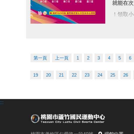
就能在次
！領取小
/需本人
點圖片展開大圖
/不可代
運動不僅
第一頁
上一頁
1
2
3
4
5
6
健康加分
詳情洽詢：0
19
20
21
22
23
24
25
26
#202
:::