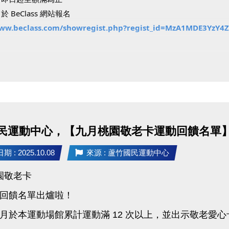
 BeClass 網站報名
www.beclass.com/showregist.php?regist_id=MzA1MDE3Yz
：
請自備瑜珈墊。
請自備球拍，游泳課需穿著泳裝並攜帶泳具。
限7歲以上，一般課程限15歲以上。
報三堂課。
好禮：課程當日可領取【悅氏瓶裝水乙罐】！
民運動中心，【九月桃園敬老卡運動回饋名單
：若報名後未請假缺席達2次，將暫停後續體驗課報名資格。
 : 2025.10.08
來源 : 蘆竹國民運動中心
接6週年，一起體驗運動的快樂吧！
桃園敬老卡
回饋名單出爐啦！
月於本運動場館累計運動滿 12 次以上，並出示敬老愛心