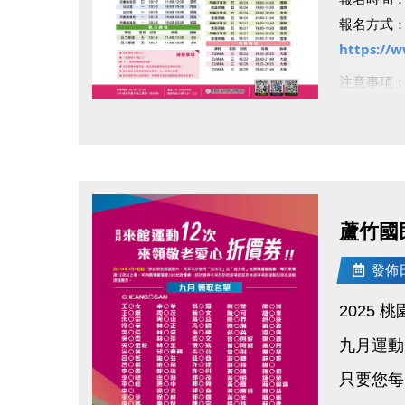
報名方式：於
https://
注意事項
・*號課程
點圖片展開大圖
・羽球課
・兒童課程
・每人限
報名即享
蘆竹國
注意事項
發佈日期
動起來迎
2025 
九月運動
只要您每