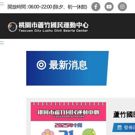
跳
:::
開放時間 : 06:00~22:00 (除夕、初一休館)
到
主
要
內
容
:::
區
最新消息
蘆竹國
發佈日期