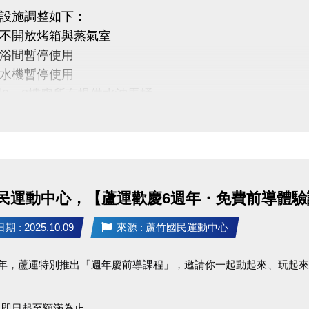
能量不斷線，健康持續上線！
設施調整如下：
蘆竹國民運動中心主辦，活動辦法與贈品內容以本中心
不開放烤箱與蒸氣室
活動調整、修改及最終解釋之權利。
浴間暫停使用
民運動中心 #蘆竹運動不斷線
水機暫停使用
與2、3樓廁所有提供水沖馬桶
www.facebook.com/profile.php?id=61581947831365
、優惠券、貴賓券效期延長一日
下雨，施工將順延
便，敬請見諒
民運動中心，【蘆運歡慶6週年・免費前導體驗
理解與配合
 : 2025.10.09
來源 : 蘆竹國民運動中心
民運動中心 #停水公告 #清洗水塔
週年，蘆運特別推出「週年慶前導課程」，邀請你一起動起來、玩起
：即日起至額滿為止