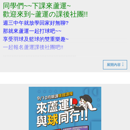
同學們~~下課來蘆運~
歡迎所有對醫療、物理治療有興趣之民眾報名參加！
歡迎來到~蘆運の課後社團!!
若有相關問題，請電洽 03-2639066 #106
週三中午就放學回家好無聊?
那就來蘆運一起打球吧~~
享受羽球及籃球的雙重樂趣~
一起報名蘆運課後社團吧!!
------------------------------------------
‍招生對象: 國小生(1~6年級)
展開內容
活動內容: 蘆運課後計畫 (課程相關資訊請參考DM)
活動日期: 114/9/3~10/29
報名請至1樓櫃台~
完整報名還送羽球拍喔!!
小提醒，請詳閱DM上的注意事項喔~
------------------------------------------
若有相關問題，請不吝撥打03-2639066 #114、115