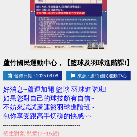
點圖片展開大圖
蘆竹國民運動中心，【籃球及羽球進階課!】
發佈日期 : 2025.08.08
來源 : 蘆竹國民運動中心
好消息~蘆運加開 籃球 羽球進階班!
如果您對自己的球技頗有自信~
不妨來試試蘆運籃羽球進階班~
包你享受跟高手切磋的快感~~
------------------------------------------
招生對象:兒童(7~15歲)