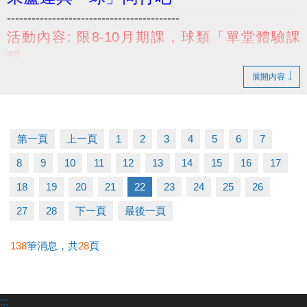
------------------------------------------
活動內容: 限8-10月期課，球類「單堂體驗課
程」
兩位一同報名，第二人免費!!
展開內容
活動限定: 兒童、幼兒球類課程(桌球、羽球、籃球)
活動日期: 即日起至114/10/31止
小提醒，請詳閱DM上的注意事項喔~
第一頁
上一頁
1
2
3
4
5
6
7
------------------------------------------
8
9
10
11
12
13
14
15
16
17
若有相關問題，請不吝撥打03-2639066 #114、115
18
19
20
21
22
23
24
25
26
#體驗課程 #羽球 #桌球 #籃球 #免費
27
28
下一頁
最後一頁
138
筆消息，共
28
頁
:::