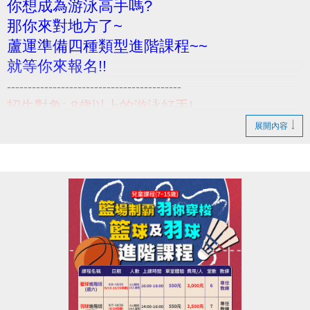
你想成為游泳高手嗎?
那你來對地方了~
蘆運準備四種類型進階課程~~
就等你來報名!!
------------------------------------------
招生對象: 8歲以上的游泳好手!
活動內容: (課程相關資訊請參考DM)
展開內容
報名日期: 即日起至開課
報名請至B1樓櫃台~
小提醒，請詳閱各項課程必要條件喔~
------------------------------------------
若有相關問題，請不吝撥打03-2639066 #114、115!