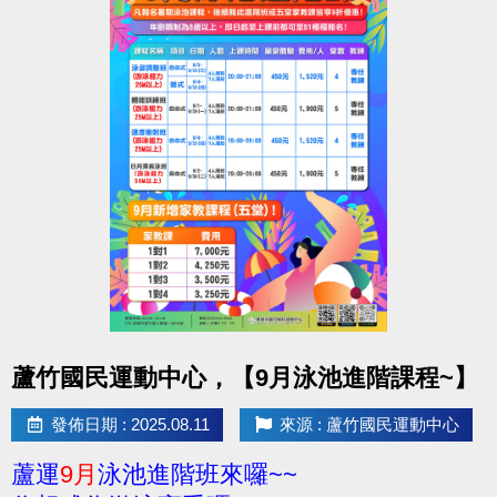
點圖片展開大圖
蘆竹國民運動中心，【9月泳池進階課程~】
發佈日期 : 2025.08.11
來源 : 蘆竹國民運動中心
蘆運
9月
泳池進階班來囉~~