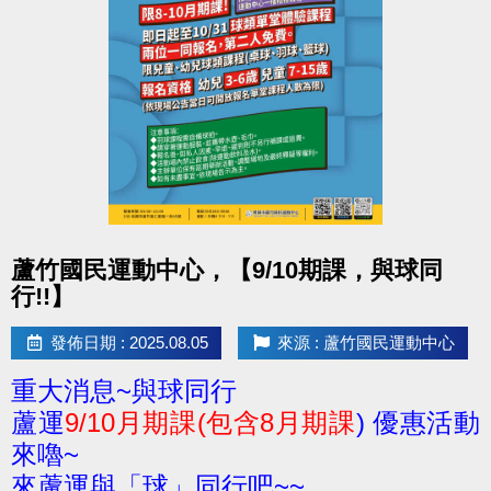
點圖片展開大圖
蘆竹國民運動中心，【9/10期課，與球同
行!!】
發佈日期 : 2025.08.05
來源 : 蘆竹國民運動中心
重大消息~與球同行
蘆運
9/10月期課(包含8月期課
) 優惠活動
來嚕~
來蘆運與「球」同行吧~~