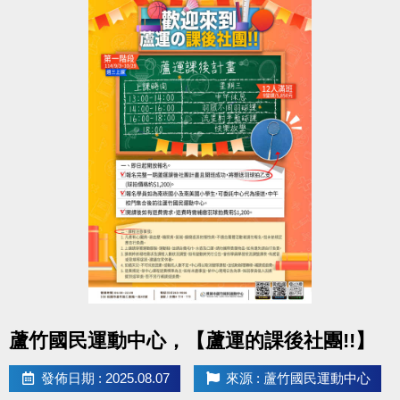
不要只會冰敷熱敷？其實你可以做得更多。
科技不是只有儀器治療，新型態治療模式帶你恢復更
快。
--------------------------------------------------------
活動日期：114/08/16(六)上午10:00~11:30
活動地點：桃園市蘆竹區仁愛路一段49號，3樓社區教
室。
參加對象：有興趣者皆可報名，參加者皆有小禮物!!
---------------------------------------------------
報名請掃QR-CODE或點選下方連結填寫報名喔!!
報名連結 :
https://docs.google.com/forms/d/e/1FAIpQLSdkECt-
3ywS_5Y04FD1znvE1X1Hy2z_dxp4vn_sVYGkBxfrFA/
點圖片展開大圖
蘆竹國民運動中心，【蘆運的課後社團!!】
usp=header
名額限30名喔! 報滿為止~~
發佈日期 : 2025.08.07
來源 : 蘆竹國民運動中心
---------------------------------------------------