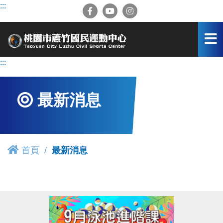
跳
:::
到
主
要
內
容
:::
區
最新消息
首頁
最新消息