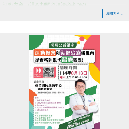
活動內容: (課程相關資訊請參考DM)
活動日期: 即日起~8/31
展開內容
報名請至1樓櫃台~
(需經過教練能力檢定喔)
小提醒，請詳閱DM上的注意事項喔~
------------------------------------------
若有相關問題，請不吝撥打03-2639066 #114、115!