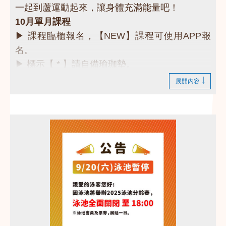
一起到蘆運動起來，讓身體充滿能量吧！
10月單月課程
▶ 課程臨櫃報名，【NEW】課程可使用APP報
名。
▶ 標示【 * 】請自備瑜珈墊。
▶ 標示【 ★ 】為平日優惠課程。
展開內容
▶ 上課請穿著運動服裝，並攜帶毛巾、水。
▶ 有氧、瑜珈、飛輪需年滿15歲；懸吊、空瑜需
年滿18歲。
▶ 若因人數不足無法開班，將於開課前通知，並
請持原信用卡、繳費憑證及發票至本中心辦理退
費。
❤快來一起運動吧❤
課務部：03-2639066 #115