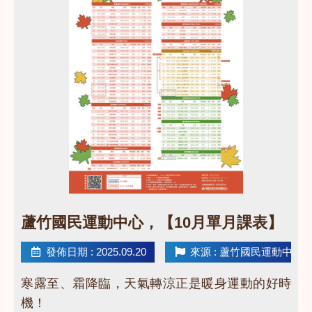
點圖片展開大圖
蘆竹國民運動中心，【10月單月課表】
發佈日期 : 2025.09.20
來源 : 蘆竹國民運動中心
寒露至、霜降臨，天氣轉涼正是暖身運動的好時
機！