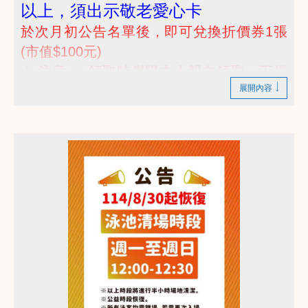
以上，須出示敬老愛心卡
於次月初公告名單後，即可兌換折價券1張
(市值$100元)
⚠ 注意 ::: 領取時僅限本人親自領取，不得
展開內容
代領喔 :::
(๑•̀ㅂ•́)و✧~~~(๑•̀ㅂ•́)و✧
運動除了身體回饋健康給自己以外，我們也提供
折價券回饋使用
快來一起運動領回饋吧
詳情諮詢 歡迎撥打 03-2639066 #112 客服部