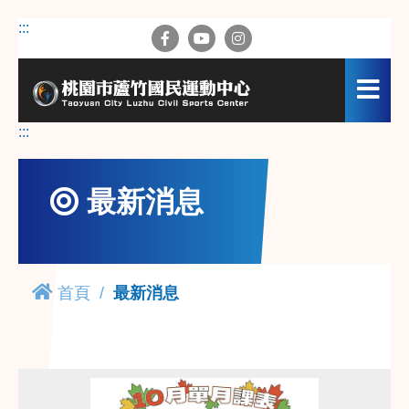
跳
:::
到
主
要
內
容
:::
區
最新消息
首頁
最新消息