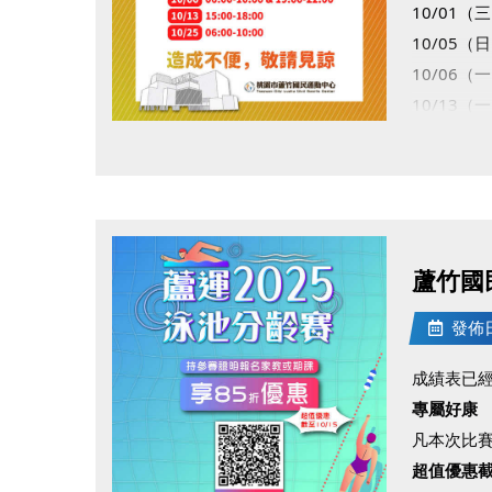
10/01（三
10/05（日
10/06（一）
10/13（一
10/25（六
點圖片展開大圖
造成不便
蘆竹國
發佈日期
成績表已經
專屬好康
凡本次比賽
超值優惠截