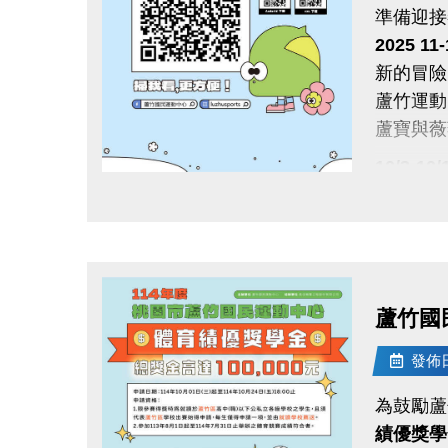
準備迎接
2025 1
新的冒險
蘆竹運
蘆寶與薇
10/3-1
使用AP
點圖片展開大圖
舊生們享
【舊生定
報名完整
且開班成
蘆竹國
10/11-
發佈日期
APP報
為鼓勵蘆
10/31
績優獎學