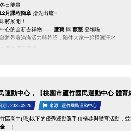
冬日能量
1-12月課程簡章
搶先出爐~
即將展開！
動中心的全新吉祥物——
蘆寶
與
薇薇
登場啦！
薇將帶著滿滿活力與希望，陪伴大家一起揮灑汗水
0/10 舊生原班續報
P享9折優惠（部分課程無折扣），臨櫃享95折~
有優先報名的期間，千萬別錯過！
義】
9-10月期課、10月單月課程
功，無中途退費之學員
民運動中心，【桃園市蘆竹國民運動中心 體育
10/31 不分新舊生
 : 2025.09.25
來源 : 蘆竹國民運動中心
名享95折優惠
竹區高中(職)以下的優秀運動選手積極參與體育活動，
 前 本期臨櫃報名
金」
！