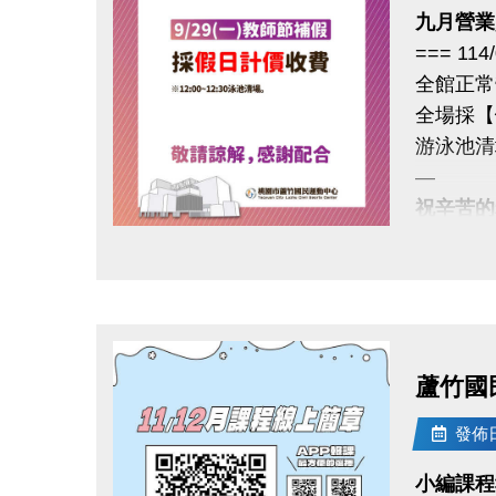
九月營業
=== 11
全館正常
全場採【
游泳池清場
—
祝辛苦的
若有相關問
點圖片展開大圖
蘆竹國民
發佈日期
小編課程