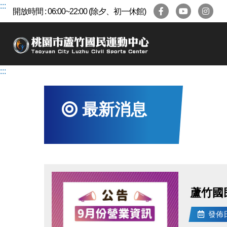
跳
:::
開放時間 : 06:00~22:00 (除夕、初一休館)
到
主
要
內
容
:::
區
最新消息
蘆竹國
發佈日期