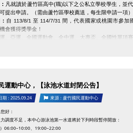
 加碼優惠 喔 ◆*．
：
凡就讀於蘆竹區高中(職)以下之公私立學校學生，並
名三門以上 → 88折優惠
可提出申請。（需由蘆竹區學校薦送，每生限申請一項
名兩門以上 → 9折優惠
圍：
自 113/8/1 至 114/7/31 間，代表國家或
與薇薇，暖暖過冬一起動！
機會獲得獎學金！
運、亞運、全國運動會、全中運、大專盃、全國性單項賽
受申請！ 歡迎各校推薦優秀選手，共同為蘆竹區體壇注
：
https://drive.google.com/drive/folders/1q7WaDDpMF
民運動中心，【泳池水道封閉公告】
 : 2025.09.24
來源 : 蘆竹國民運動中心
客您好：
人力調度不足，本中心游泳池第一水道將於下列時段暫停開放：
06:00–10:00、19:00–22:00