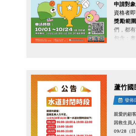
．◆* 有
申請對象
同一人報
資格者即
同一人報
獎勵範
跟著蘆寶
們，都有
包含：奧
即日起接
點圖片展開大圖
申請辦法
蘆竹國
發佈日期
親愛的顧
因救生員
09/28（日）