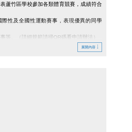
代表蘆竹區學校參加各類體育競賽，成績符合
）
桃園市參加國際性及全國性運動賽事，表現優異的同學
事等。（詳細規範請掃QR碼看申請辦法）
入更多能量~
展開內容
Qssall5kHA6f_5U_tv41pd7?usp=drive_link