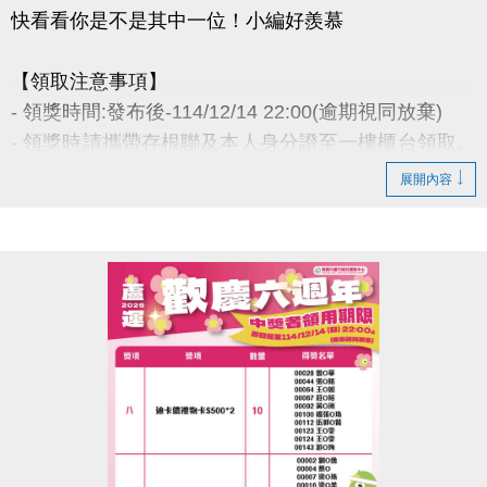
快看看你是不是其中一位！小編好羨慕
【領取注意事項】
- 領獎時間:發布後-114/12/14 22:00(逾期視同放棄)
- 領獎時請攜帶存根聯及本人身分證至一樓櫃台領取。
若無法親領，代領者亦需攜帶存根聯、中獎者身分
展開內容
證。
- 得獎者為小朋友，則請攜帶戶口名簿及健保卡領
獎。
- 會員卡獎項領取日即為開卡日，會員資格當日起開始
生效，恕無法延後使用。
- 課程抵用金$1500及場地抵用金$500，皆不可分次使
用，進行折抵後，由櫃檯收回。
- 若使用課程折抵金報課，該課程有未開課成功之情
況，不得退費折換現金，但可轉班至有開課成功之課
程。