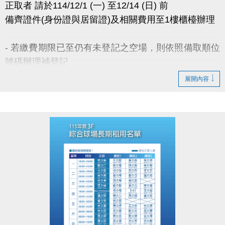
正取者 請於114/12/1 (一) 至12/14 (日) 前
IG : @luzhusports
備齊證件(身份證與居留證)及相關費用至1樓櫃檯辦理
- 若繳費期限已至仍有未登記之空場，則依照備取順位
號碼辦理補登記
- 若備取皆放棄租借權利，將於114年12月22日(一)公
展開內容
佈可租借時段，採優先登記並繳費 完成制。
- 無人登記及未開放抽籤之時段，請至球館部洽詢 03-
2639066 #115、116。
- 如有未盡事宜，以中心櫃台人員說明為主。
官網 :
https://www.lzsports.com.tw/zh_TW/news/pageID/1/
FB : @桃園市蘆竹國民運動中心
IG : @luzhusports