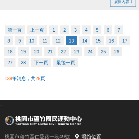
展開內容
佈可租借時段，採優先登記並繳費 完成制。
- 無人登記及未開放抽籤之時段，請至球館部洽詢 03-
2639066 #115、116。
第一頁
上一頁
1
2
3
4
5
6
7
- 如有未盡事宜，以中心櫃台人員說明為主。
8
9
10
11
12
13
14
15
16
17
官網 :
18
19
20
21
22
23
24
25
26
https://www.lzsports.com.tw/zh_TW/news/pageID/1/
27
28
下一頁
最後一頁
FB : @桃園市蘆竹國民運動中心
IG : @luzhusports
138
筆消息，共
28
頁
:::
桃園市蘆竹區仁愛路一段49號
場館位置