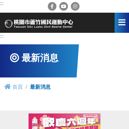
跳
:::
到
主
要
內
容
:::
區
最新消息
首頁
最新消息