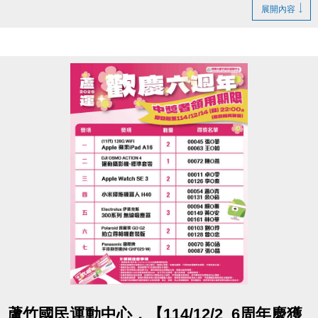
若無法親領，代領者亦需攜帶存根聯、中獎者身分
展開內容
證。
- 得獎者為小朋友，則請攜帶戶口名簿及健保卡領
獎。
- 會員卡獎項領取日即為開卡日，會員資格當日起開始
生效，恕無法延後使用。
- 課程抵用金$1500及場地抵用金$500，皆不可分次使
用，進行折抵後，由櫃檯收回。
- 若使用課程折抵金報課，該課程有未開課成功之情
況，不得退費折換現金，但可轉班至有開課成功之課
程。
- 因活動核銷需要，會複印得獎者身分證或相關個人資
料，領獎則視同同意提供本人資料，可請櫃檯註明僅
供此活動使用。
- 本活動作業說明蘆竹國民運動中心保有解釋、修正、
調整、終止等相關權利，其詳細辦法、變更事項或未
點圖片展開大圖
蘆竹國民運動中心，【114/12/2_6周年慶獲