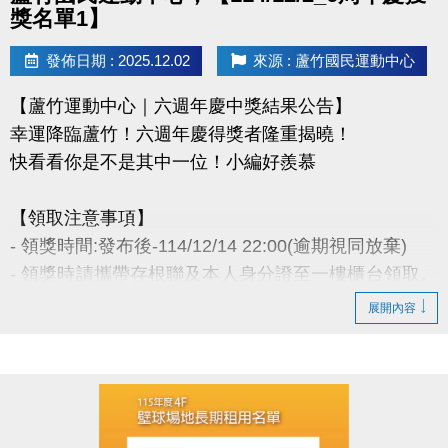
盡事宜則以網站公告為主。
獎名單1】
洽詢專線 : (03)263-9066 分機114、115
發佈日期 : 2025.12.02
來源 : 蘆竹國民運動中心
官網 :
【蘆竹運動中心｜六週年慶中獎結果公告】
https://www.lzsports.com.tw/zh_TW/news/pageID/1/
幸運降臨蘆竹！六週年慶得獎者隆重揭曉！
FB : @桃園市蘆竹國民運動中心
快看看你是不是其中一位！小編好羨慕
IG : @luzhusports
【領取注意事項】
- 領獎時間:發布後-114/12/14 22:00(逾期視同放棄)
- 領獎時請攜帶存根聯及本人身分證至一樓櫃台領取。
若無法親領，代領者亦需攜帶存根聯、中獎者身分
展開內容
證。
- 得獎者為小朋友，則請攜帶戶口名簿及健保卡領
獎。
- 會員卡獎項領取日即為開卡日，會員資格當日起開始
生效，恕無法延後使用。