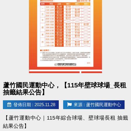
- 課程抵用金$1500及場地抵用金$500，皆不可分次使
用，進行折抵後，由櫃檯收回。
- 若使用課程折抵金報課，該課程有未開課成功之情
況，不得退費折換現金，但可轉班至有開課成功之課
程。
- 因活動核銷需要，會複印得獎者身分證或相關個人資
料，領獎則視同同意提供本人資料，可請櫃檯註明僅
供此活動使用。
- 本活動作業說明蘆竹國民運動中心保有解釋、修正、
調整、終止等相關權利，其詳細辦法、變更事項或未
點圖片展開大圖
蘆竹國民運動中心，【115年壁球球場_長租
盡事宜則以網站公告為主。
抽籤結果公告】
洽詢專線 : (03)263-9066 分機114、115
發佈日期 : 2025.11.28
來源 : 蘆竹國民運動中心
官網 :
【蘆竹運動中心｜115年綜合球場、壁球場長租 抽籤
https://www.lzsports.com.tw/zh_TW/news/pageID/1/
結果公告】
FB : @桃園市蘆竹國民運動中心