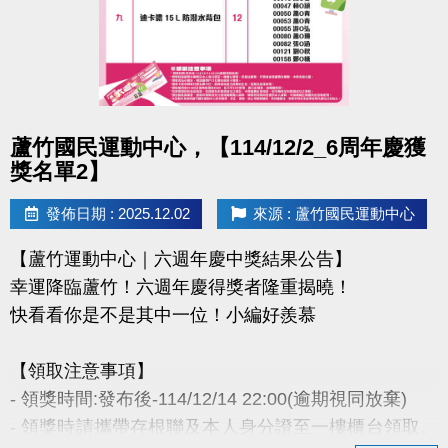
- 因活動核銷需要，會複印得獎者身分證或相關個人資
料，領獎則視同同意提供本人資料，可請櫃檯註明僅
供此活動使用。
- 本活動作業說明蘆竹國民運動中心保有解釋、修正、
調整、終止等相關權利，其詳細辦法、變更事項或未
點圖片展開大圖
蘆竹國民運動中心，【114/12/2_6周年慶獲
盡事宜則以網站公告為主。
獎名單2】
洽詢專線 : (03)263-9066 分機114、115
發佈日期 : 2025.12.02
來源 : 蘆竹國民運動中心
官網 :
【蘆竹運動中心｜六週年慶中獎結果公告】
https://www.lzsports.com.tw/zh_TW/news/pageID/1/
幸運降臨蘆竹！六週年慶得獎者隆重揭曉！
FB : @桃園市蘆竹國民運動中心
快看看你是不是其中一位！小編好羨慕
IG : @luzhusports
【領取注意事項】
- 領獎時間:發布後-114/12/14 22:00(逾期視同放棄)
- 領獎時請攜帶存根聯及本人身分證至一樓櫃台領取。