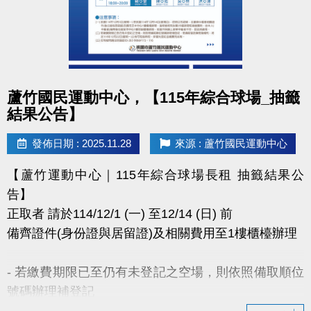
點圖片展開大圖
蘆竹國民運動中心，【115年綜合球場_抽籤
結果公告】
發佈日期 : 2025.11.28
來源 : 蘆竹國民運動中心
【蘆竹運動中心｜115年綜合球場長租 抽籤結果公
告】
正取者 請於114/12/1 (一) 至12/14 (日) 前
備齊證件(身份證與居留證)及相關費用至1樓櫃檯辦理
- 若繳費期限已至仍有未登記之空場，則依照備取順位
號碼辦理補登記
- 若備取皆放棄租借權利，將於114年12月22日(一)公