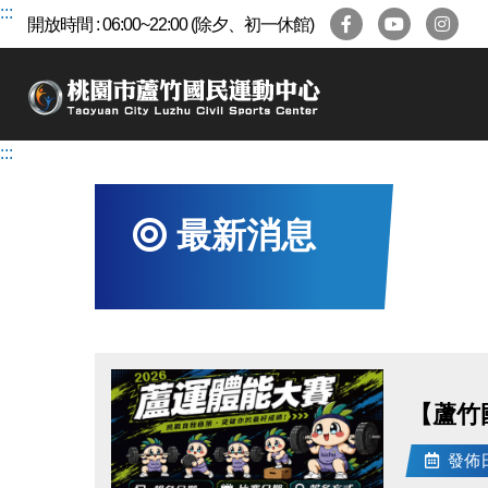
跳
:::
開放時間 : 06:00~22:00 (除夕、初一休館)
到
主
要
內
容
:::
區
最新消息
【蘆竹
發佈日期