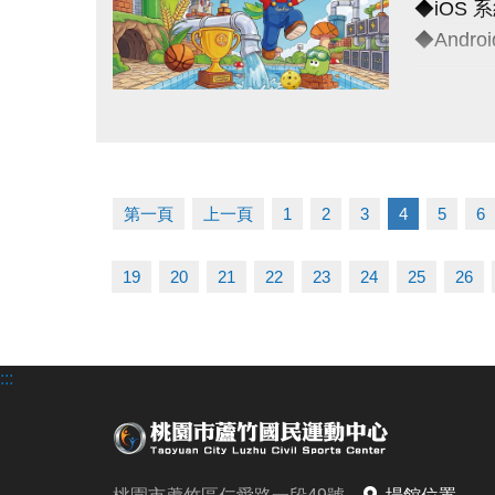
◆iOS 系統
※以上方
（四）為
◆Android
------------
（五）主
（六）如
◆全日營
連絡資訊
（七）洽詢專
點圖片展開大圖
超早鳥---
-洽詢專線：
早鳥-----
-官網 : ht
一般----
-FB :
第一頁
上一頁
1
2
3
4
5
6
多梯優惠-
-IG : @l
19
20
21
22
23
24
25
26
◆泳力試
超早鳥---
早鳥----
:::
一般----
◆耕斗耘
早鳥---至