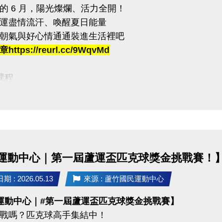
的 6 月，陽光燦爛、活力全開！
計時，完成一個循環才算成功！
運盡情流汗、喚醒夏日能量
內完成指定動作，考驗你的體能與意志力
朝氣與好心情通通裝進生活裡吧
賽即可獲得 #限量T-SHIRT乙件（數量有限，送完為止）
ttps://reurl.cc/9WqvMd
:
課程
者折扣：參賽者於活動後1週內可享9折購買家教課程或團
臨櫃報名，【NEW】課程可使用APP報名。
持續挑戰方案：參賽者若於活動後1週內報名體適能月會員
【 * 】請自備瑜珈墊。
不得與其他折扣、優惠、行銷活動合併使用
【 ★ 】為平日優惠課程。
請穿著運動服裝，並攜帶毛巾、水。
03-2639066 #112、301
、瑜珈、飛輪需年滿15歲；懸吊、空瑜需年滿18歲。
運動中心｜第一屆蘆運盃匹克球獎金挑戰賽！
tps://www.lzsports.com.tw/zh_TW/news/pageID/1/
人數不足無法開班，將於開課前通知，並請持原信用卡、
 桃園市蘆竹國民運動中心
 : 2026.05.13
來源 : 蘆竹國民運動中心
uzhusports
運動中心｜#第一屆蘆運盃匹克球獎金挑戰賽】
03-2639066 #112
戰嗎？匹克球高手集結中！
tps://www.lzsports.com.tw/zh_TW/news/pageID/1/