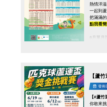
熱情洋溢
每站分開
一起到蘆
120秒
把滿滿的
凡報名參
點我看簡章h
加碼優惠 
6月單月
1.參賽
▶ 課程
2.運動
點圖片展開大圖
▶ 標示
活動優惠
▶ 標示
連絡資訊
▶ 上課
-洽詢專線：
▶ 有氧
【蘆竹
-官網 : ht
▶ 若因
-FB :
發佈日期
-IG : @l
連絡資訊
【#蘆竹
-洽詢專線：
你敢來挑
-官網 : ht