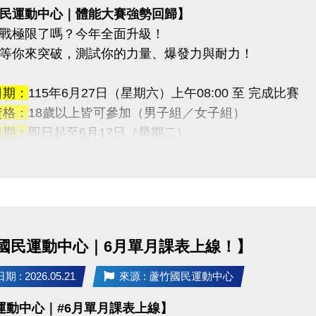
民運動中心｜體能大賽強勢回歸】
戰極限了嗎？今年全面升級！
等你來突破，測試你的力量、爆發力與耐力！
日期：
115年6月27日（星期六）上午08:00 至 完成比賽
資格：
18歲以上皆可參加（男子組／女子組）
日期：
即日起至6月17日（星期二）
地點：
蘆竹國民運動中心 3F體適能櫃台（現場報名）
【免費報名】！
獎勵：
金：5,000元
金：3,000元
國民運動中心｜6月單月課表上線！】
金：1,000元
—————————
 : 2026.05.21
來源 : 蘆竹國民運動中心
連續挑戰
運動中心｜#6月單月課表上線】
藥球胸推→ SSB蹲舉→ 槓鈴借力推→滑雪機