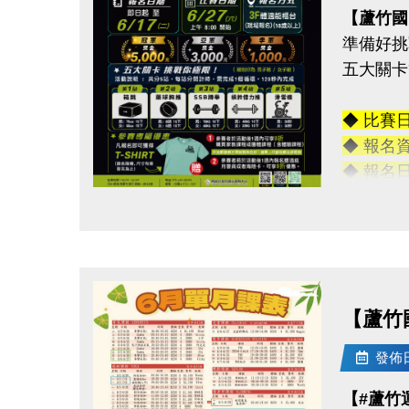
【蘆竹國
準備好挑
五大關卡
◆ 比賽
◆ 報名
◆ 報名
◆ 報名
點圖片展開大圖
◆ 活動
◆ 活動
→ 冠軍獎
→ 亞軍獎
【蘆竹
→ 季軍獎
-———
發佈日期
五大關卡
【#蘆竹
箱跳→ 