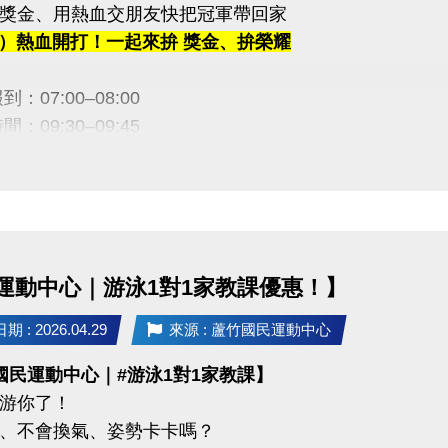
獎金、用熱血交朋友快把冠軍帶回家
 桃園市蘆竹國民運動中心
（五）熱血開打！一起來拚 獎金、拚榮耀
uzhusports
：07:00–08:00
：09:30–09:45
金等你帶回家！】
｜5,000元
｜3,000元
｜2,000元
運動中心｜游泳1對1家教課優惠！】
訊】
 : 2026.04.29
來源 : 蘆竹國民運動中心
止｜即日起至 6/12（五）21:30止
國民運動中心｜#游泳1對1家教課】
方式：1F 櫃台臨櫃報名
游你了！
：$100／隊
、不會換氣、姿勢卡卡嗎？