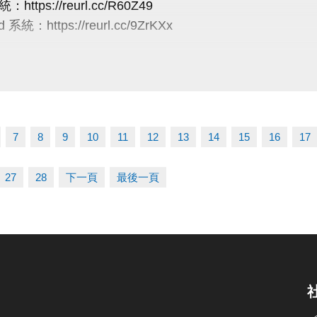
：https://reurl.cc/R60Z49
案不可共用或轉為他人授課
使比賽順利進行，大會有權調度場地安排及出場順序，
 系統：https://reurl.cc/9ZrKXx
----------------
辦單位保有延期舉辦比賽、調整場地及最終解釋等權利
有未盡事宜，依現場公告為主。
/半日營/單項營
線：03-263-9066 #115、116
5/10前享85折
03-2639066 #111、112
5/11至5/31享88折
tps://www.lzsports.com.tw/zh_TW/news/pageID/1/
-6/1至6/21享95折
 桃園市蘆竹國民運動中心
7
8
9
10
11
12
13
14
15
16
17
--兩梯9折/三梯88折/五梯85折
uzhusports
27
28
下一頁
最後一頁
煉營
5/10前享85折
-5/11至5/31(一梯9折/兩梯88折)
-6/1至6/30(一梯95折/兩梯9折/三梯88折)
6/28前