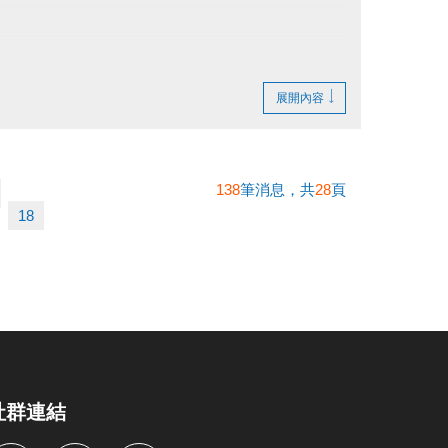
不得異議。
。
展開內容
138
筆消息，共
28
頁
18
社群連結