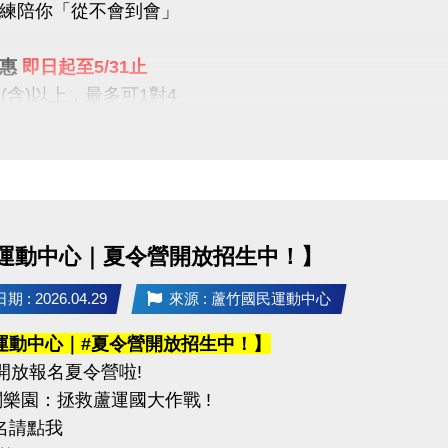
練陪你「從不會到會」
攜帶身分證影本或戶口名簿
----------------------------------------------------
優惠
即日起至5/31止
公告】
1(含)以上，最多可1對4
6（二）可至臉書或 IG 查看
屬教學限時優惠開跑
----------------------------------------------------
組別】
【9折】 / 二期享【85折】
組（34歲以下）
組 / 平日30組
（35－54歲）
組（55歲以上）
運動中心｜夏令營開放招生中！】
就沒有！這個夏天，不只是玩水
正「學會游」
：混合雙打（不限性別）
 : 2026.04.29
來源 : 蘆竹國民運動中心
----------------
運動中心｜#夏令營開放招生中！】
事項】
開放報名夏令營啦!
不在此優惠，登記時需先收費
名請攜帶身分證為憑，若兩位選手年紀組別不同，採年
闖關樂園：拯救蘆運國大作戰 !
生報名後課堂不得超過30堂(含現有課單)
賽當日報到請出示身分證或健保卡，以備查核。
報名請點我
程須於3個月內完成，逾期視同放棄(依定型化契約為主)
過比賽時間 3 分鐘未出賽者，以棄權論（以大會掛鐘為