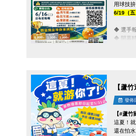
用球技拚
-FB :
6/19
-IG : @l
◆ 選手報到
◆ 開幕時間
點圖片展開大圖
【豐富獎
◆ 第一名
◆ 第二名
◆ 第三名
【蘆竹
【報名資
發佈日期
◆ 報名截
【#蘆竹
◆ 報名
這夏！就
◆ 保證金
還在怕水