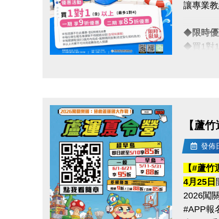
讓專業教
※報名請
------------
◆
限時
【#賽程
◆買1對
◆ 6/1
一對一專
------------
點圖片展開大圖
【#比賽
◆一期享
◆ 青年
◆假日15
◆ 壯年組
◆ 樂齡
【蘆竹
真的慢了
是讓你真
比賽項目
發佈日期
------------
【#蘆竹
注意事項
【#注意
4月25日
※包班課
（一）報
2026
※每位學
（二）比
#APP
※每期課
（三）超