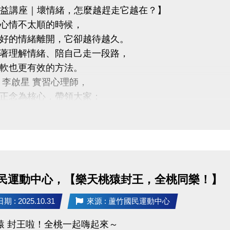
公益講座｜壞情緒，怎麼越趕走它越在？】
心情不太順的時候，
好的情緒離開，它卻越待越久。
著理解情緒、陪自己走一段路，
軟也更有效的方法。
 李啟星 實習心理師，
正念為核心，帶領大家：
度看待情緒
康的情緒調節方式
己和平共處
8 (一) 18:30－20:00
竹國民運動中心 3樓社區教室
民運動中心，【樂天桃猿封王，全桃同樂！】
啟星 實習心理師
承諾治療實務訓練、正念減壓（MBSR）合格師資資格
 : 2025.10.31
來源 : 蘆竹國民運動中心
講座・限額30位
猿 封王啦！全桃一起嗨起來～
R Code 填表報名，與我們一起培養更穩定、自在的心。