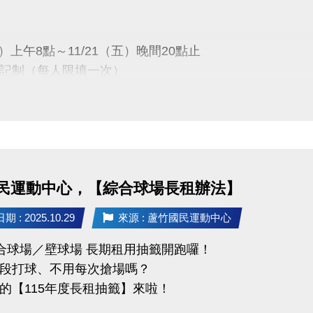
1/28(五)15:00
於中心臉書及官網公告)
六）上午8點～11/21（五）晚間20點止
時間
記制（每人限填一次）
1(一)～12/20(六)止
分證、駕照、行車執照正本辦理簽約繳費喔！
一）下午13:00
會議室公開抽籤
-9066 分機111
民運動中心，【綜合球場長租辦法】
公布
五）下午16:00
 : 2025.10.29
來源 : 蘆竹國民運動中心
記一輛車，不得重複或代登記。
1樓球館櫃台／官網／FB粉絲專頁
限本人使用，不可轉讓。
綜合球場／壁球場 長期租用抽籤開跑囉！
段打球、不用每次搶場嗎？
車在蘆竹運動中心安心停、放心停~
）08:00～12/14（日）21:30止
的【115年度長租抽籤】來啦！