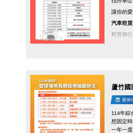
找停車位
讓你的愛
汽車租賃
租賃格位
租期方式
點圖片展開大圖
保證金：
租期：11
登記期間：1
蘆竹國
每天 08
發佈日期
名冊公告：
114年
抽籤日期：1
想固定時
地點：蘆
一年一度