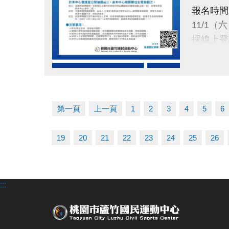
使用期限
報名時間
115/1
11/1（
採線上登
注意：
綜合球場
抽籤日期
壁球場亦
點圖片展開大圖
11/24（
抽籤資格
於本中心
第一頁
上一頁
1
2
3
4
5
6
抽籤結果
19
20
21
22
23
24
25
26
11/28（
公布於：
繳費時間
:::
12/1（一
使用期限