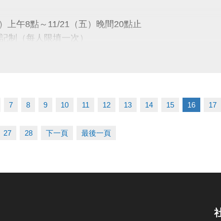
/1～115/12/31（每三個月續約繳費一次）
六）上午8點～11/21（五）晚間20點止
記制（每人限填一次）
僅限籃、排、羽球運動使用，禁止教學與訓練。
同，僅供個人運動使用。
一）下午13:00
、場地使用規定及課程占用時段請詳見公告。
會議室公開抽籤
7
8
9
10
11
12
13
14
15
16
17
公布
27
28
下一頁
最後一頁
五）下午16:00
1樓球館櫃台／官網／FB粉絲專頁
）08:00～12/14（日）21:30止