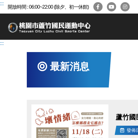
跳
:::
開放時間 : 06:00~22:00 (除夕、初一休館)
到
主
要
內
容
:::
區
最新消息
蘆竹國
發佈日期