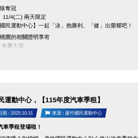
猿奪冠
)、11/4(二) 兩天限定
國民運動中心】一起「泳」抱勝利、「健」出榮耀吧！
桃園的相關證明享有
▻ 免費入場
▻ 第一小時免費入場
中心同樂
猿喝采、為桃園加油！
運動中心 #樂天桃猿 #RakutenMonkeys
政府體育局 #封王同樂 #運動中心優惠 #全民運動
民運動中心，【115年度汽車季租】
 : 2025.10.31
來源 : 蘆竹國民運動中心
度汽車季租登場啦！