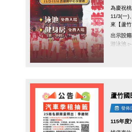
為慶祝桃
11/3(一
來【蘆竹
出示設籍
游泳池 
健身房 
全桃運動
點圖片展開大圖
一起為桃
#蘆竹國民
#桃園市
蘆竹國
發佈日期
115年