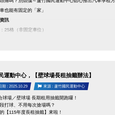
頭痛嗎？別煩惱～蘆竹國民運動中心貼心推出汽車季租
車也能有固定的「家」
資訊
：25格（非固定車位）
：季租制，每季7,500元
2,500元（簽約時繳交）
5年1月1日至115年12月31日止
14/11/1(六)～11/23(日)
民運動中心，【壁球場長租抽籤辦法】
:00～21:00 至本館1樓客服組辦理現場登記
 : 2025.10.29
來源 : 蘆竹國民運動中心
11/25(二)前
綜合球場／壁球場 長期租用抽籤開跑囉！
1/27(四) 14:00
段打球、不用每次搶場嗎？
竹國民運動中心1樓
的【115年度長租抽籤】來啦！