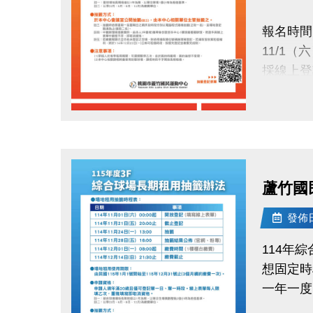
正取公告：1
報名時間
(將同步
11/1（
中籤繳費
採線上登
114/12/
抽籤日期
請攜帶身
點圖片展開大圖
11/24（
洽詢專線
於本中心
(03)263
蘆竹國
抽籤結果
小提醒：
11/28（
發佈日期
每人限登
公布於：
承租權限
114年
繳費時間
想固定時
讓你的愛
12/1（一
一年一度