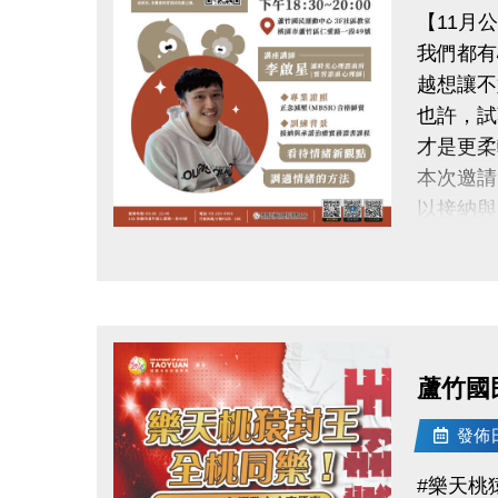
【11月
我們都有
越想讓不
也許，試
才是更柔
本次邀請
以接納與
從新的角
點圖片展開大圖
學習更健
練習與自
時間｜11/1
地點｜蘆
蘆竹國
講師｜李
具接納與
發佈日期
公益免費
#樂天桃
掃描 Q