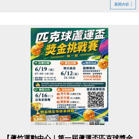
▶ 課程臨櫃報名，【NEW】課程可使用APP報名。
https://www.lzsports.com.tw/zh_TW/news/pageID/1/
展開內容
▶ 標示【 * 】請自備瑜珈墊。
-FB : 桃園市蘆竹國民運動中心
▶ 標示【 ★ 】為平日優惠課程。
-IG : @luzhusports
▶ 上課請穿著運動服裝，並攜帶毛巾、水。
▶ 有氧、瑜珈、飛輪需年滿15歲；懸吊、空瑜需年滿
18歲。
▶ 若因人數不足無法開班，將於開課前通知，並請持
原信用卡、繳費憑證及發票至本中心辦理退費。
連絡資訊
-洽詢專線：03-2639066 #112
-官網 :
https://www.lzsports.com.tw/zh_TW/news/pageID/1/
-FB : 桃園市蘆竹國民運動中心
-IG : @luzhusports
點圖片展開大圖
【蘆竹運動中心｜第一屆蘆運盃匹克球獎金