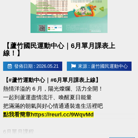
箱跳→ 藥球胸推→ SSB蹲舉→ 槓鈴借力推→滑雪機
每站分開計時，完成一個循環才算成功！
120秒內完成指定動作，考驗你的體能與意志力
凡報名參賽即可獲得 #限量T-SHIRT乙件（數量有限，
點圖片展開大圖
送完為止）
【蘆竹國民運動中心｜6月單月課表上
線！】
加碼優惠 :
發佈日期 : 2026.05.21
來源 : 蘆竹國民運動中心
1.參賽者折扣：參賽者於活動後1週內可享9折購買家
教課程或團體課程（含體驗課程）。
【#蘆竹運動中心｜#6月單月課表上線】
2.運動持續挑戰方案：參賽者若於活動後1週內報名體
熱情洋溢的 6 月，陽光燦爛、活力全開！
適能月會員或者海陸卡，可享9折優惠。
一起到蘆運盡情流汗、喚醒夏日能量
活動優惠不得與其他折扣、優惠、行銷活動合併使用
把滿滿的朝氣與好心情通通裝進生活裡吧
點我看簡章https://reurl.cc/9WqvMd
連絡資訊
-洽詢專線：03-2639066 #112、301
6月單月課程
-官網 :