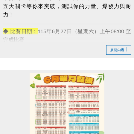
五大關卡等你來突破，測試你的力量、爆發力與耐
力！
◆ 比賽日期：
115年6月27日（星期六）上午08:00 至
完成比賽
◆ 報名資格：
18歲以上皆可參加（男子組／女子組）
展開內容
◆ 報名日期：
即日起至6月17日（星期二）
◆ 報名地點：
蘆竹國民運動中心 3F體適能櫃台（現場
報名）
◆ 活動
【免費報名】！
◆ 活動獎勵：
→ 冠軍獎金：5,000元
→ 亞軍獎金：3,000元
→ 季軍獎金：1,000元
-————————————
五大關卡連續挑戰