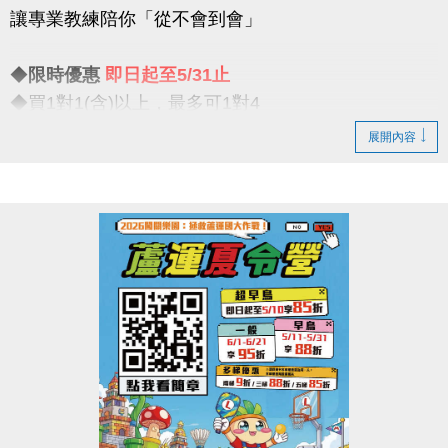
讓專業教練陪你「從不會到會」
比賽項目：混合雙打（不限性別）
◆
限時優惠
即日起至5/31止
【#注意事項】
◆買1對1(含)以上，最多可1對4
（一）報名請攜帶身分證為憑，若兩位選手年紀組別
一對一專屬教學限時優惠開跑
不同，採年紀小者組別報名
展開內容
（二）比賽當日報到請出示身分證或健保卡，以備查
◆一期享【9折】 / 二期享【85折】
核。
◆假日15組 / 平日30組
（三）超過比賽時間 3 分鐘未出賽者，以棄權論（以
大會掛鐘為準）。
真的慢了就沒有！這個夏天，不只是玩水
（四）為使比賽順利進行，大會有權調度場地安排及
是讓你真正「學會游」
出場順序，不得異議。
----------------------------
（五）主辦單位保有延期舉辦比賽、調整場地及最終
注意事項
解釋等權利。
※包班課不在此優惠，登記時需先收費
（六）如有未盡事宜，依現場公告為主。
※每位學生報名後課堂不得超過30堂(含現有課單)
（七）洽詢專線：03-263-9066 #115、116
※每期課程須於3個月內完成，逾期視同放棄(依定型