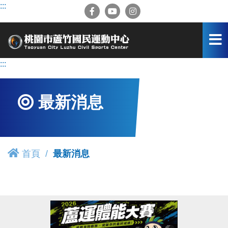
跳
:::
到
主
要
內
容
:::
區
最新消息
首頁
最新消息