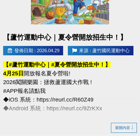
化契約為主)
※以上方案不可共用或轉為他人授課
----------------------------
點圖片展開大圖
【蘆竹運動中心｜夏令營開放招生中！】
連絡資訊
-洽詢專線：03-2639066 #111、112
發佈日期 : 2026.04.29
來源 : 蘆竹國民運動中心
-官網 :
【#蘆竹運動中心｜#夏令營開放招生中！】
https://www.lzsports.com.tw/zh_TW/news/pageID/1/
4月25日
開放報名夏令營啦!
-FB : 桃園市蘆竹國民運動中心
2026闖關樂園：拯救蘆運國大作戰 !
-IG : @luzhusports
#APP報名請點我
◆iOS 系統：https://reurl.cc/R60Z49
◆Android 系統：https://reurl.cc/9ZrKXx
◆全日營/半日營/單項營
展開內容
超早鳥---5/10前享85折