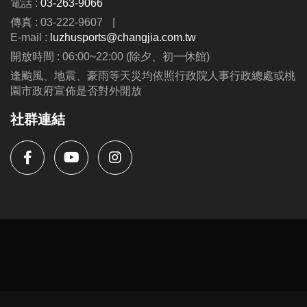
電話 :
03-263-9066
第二周至第九周---$8300
傳真 : 03-222-9607
|
(可與蘆運夏令營並行優惠呦、泳池、耕斗耘除外
E-mail :
luzhusports@changjia.com.tw
開放時間 : 06:00~22:00 (除夕、初一休館)
連絡資訊
逢颱風、地震、豪雨等天災均依照行政院人事行政總處或桃
-洽詢專線：03-2639066 #115、116
園市政府宣佈是否對外開放
-官網 :
社群連結
https://www.lzsports.com.tw/zh_TW/news/pageID/1/
-FB : 桃園市蘆竹國民運動中心
-IG : @luzhusports