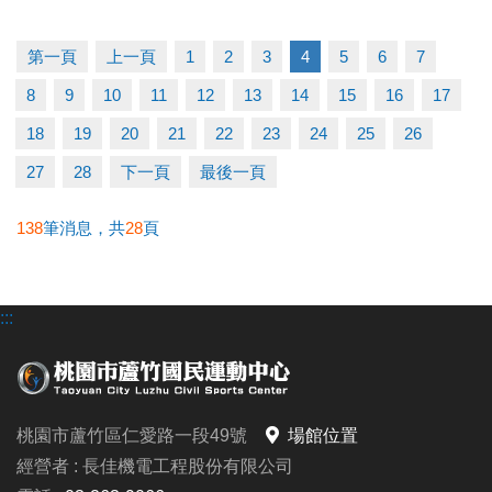
早鳥-----5/11至5/31享88折
一般-----6/1至6/21享95折
第一頁
上一頁
1
2
3
4
5
6
7
多梯優惠---兩梯9折/三梯88折/五梯85折
8
9
10
11
12
13
14
15
16
17
◆泳力試煉營
18
19
20
21
22
23
24
25
26
超早鳥---5/10前享85折
27
28
下一頁
最後一頁
早鳥-----5/11至5/31(一梯9折/兩梯88折)
一般-----6/1至6/30(一梯95折/兩梯9折/三梯88折)
138
筆消息，共
28
頁
◆耕斗耘
:::
早鳥---至6/28前
全日營 $8000/半日營 $4000/第一梯 $3000
6/28後報名 凡參加過耕斗耘或上課學員享9折優惠
桃園市蘆竹區仁愛路一段49號
場館位置
◆伊索教育科學全日營
經營者 : 長佳機電工程股份有限公司
第一周---$4900