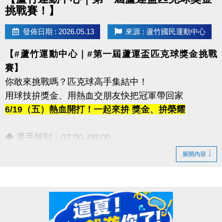
挑戰賽！】
發佈日期 : 2026.05.13
來源 : 蘆竹國民運動中心
【#蘆竹運動中心｜#第一屆蘆運盃匹克球獎金挑戰
賽】
你敢來挑戰嗎？匹克球高手集結中！
用球技拚獎金、用熱血交朋友快把冠軍帶回家
6/19（五）熱血開打！一起來拚 獎金、拚榮耀
◆ 選手報到：07:00–08:00
◆ 開幕時間：09:30–09:45
展開內容
【豐富獎金等你帶回家！】
◆ 第一名｜5,000元
◆ 第二名｜3,000元
◆ 第三名｜2,000元