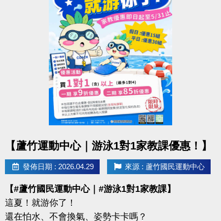
【報名資訊】
◆ 報名截止｜即日起至 6/12（五）21:30止
◆ 報名方式：1F 櫃台臨櫃報名
◆ 保證金：$100／隊
※報名請攜帶身分證影本或戶口名簿
----------------------------------------------------------------
【#賽程公告】
◆ 6/16（二）可至臉書或 IG 查看
點圖片展開大圖
【蘆竹運動中心｜游泳1對1家教課優惠！】
----------------------------------------------------------------
【#比賽組別】
發佈日期 : 2026.04.29
來源 : 蘆竹國民運動中心
◆ 青年組（34歲以下）
【#蘆竹國民運動中心｜#游泳1對1家教課】
◆ 壯年組（35－54歲）
這夏！就游你了！
◆ 樂齡組（55歲以上）
還在怕水、不會換氣、姿勢卡卡嗎？