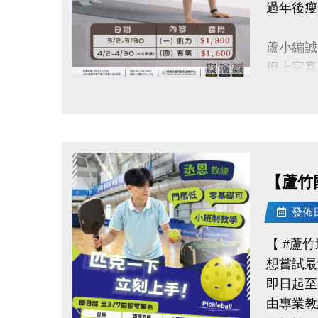
過年後瘦
-官網 : ht
-FB :
蘆小編誠
-IG : @l
但上完真
點圖片展開大圖
■強化核
【課程資
◆3/2-3
【蘆竹
◆4/2-4
◆上課地
發佈日期
◆名額有
【 #蘆
想嘗試最
連絡資訊
即日起至3
-洽詢專線：
由專業教
-官網 : ht