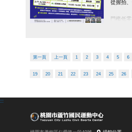
從握拍、
-FB :
-IG : @l
門檻低零
點圖片展開大圖
【 課程
◆課程日期
◆開課時間
第一頁
上一頁
1
2
3
4
5
6
◆課程費
◆上課地
19
20
21
22
23
24
25
26
◆名額有
——— 
:::
使用AP
匹克球課
【 報名