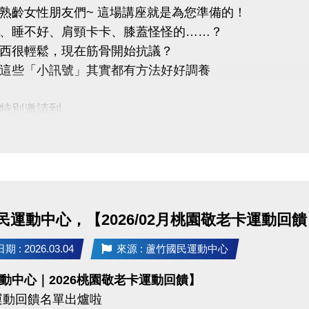
熟齡女性朋友們~ 這場講座就是為您準備的！
uzhusports
、睡不好、肩頸卡卡、膝蓋怪怪的……？
西很輕鬆，現在筋骨開始抗議？
這些「小訊號」其實都有方法好好調養
特別邀請到
澤－葉千榕醫師
問答、健康諮詢、精美小禮
座主題 :
血、顧筋骨-熟齡女性中醫調養指南
民運動中心，【2026/02月桃園敬老卡運動回饋
觀點下的熟齡變化
日常調養方法大公開
 : 2026.03.04
來源 : 蘆竹國民運動中心
六位保健教學
動中心｜2026桃園敬老卡運動回饋】
運動回饋名單出爐啦
22 (日) 早上 10:00－11:00