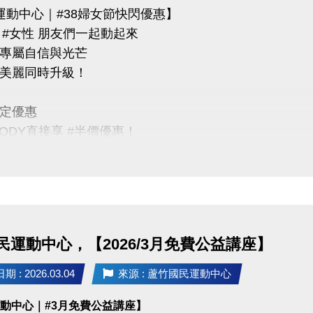
運動中心｜#38婦女節快閃優惠】
N #女性 朋友們一起動起來
專屬自信與光芒
美麗同時升級！
定優惠
BODY直接享 #半價優惠！
00 婦女節限定價 $100
期｜3/8（六）限當日女性
點｜蘆竹國民運動中心
民運動中心，【2026/3月免費公益講座】
03-2639066 #301、302
 : 2026.03.04
來源 : 蘆竹國民運動中心
tps://www.lzsports.com.tw/zh_TW/news/pageID/1/
運動中心｜#3月免費公益講座】
 桃園市蘆竹國民運動中心