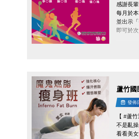
感謝長輩
◆地點｜
每月於本
◆洽詢專線｜
並出示「
-
即可於次
◆ 公益
◆ 掃描 
請於11
◆ 報名連結：
點圖片展開大圖
領取提
◆ 需本
◆ 不可
蘆竹國
持續運動
發佈日期
還能感受
【 #蘆
不是亂操
連絡資訊
看看美女
-洽詢專線：