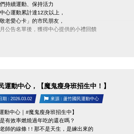
們持續運動、保持活力
蘆竹國民運動中心 3樓社區教室
中心運動累計達12次以上，
03-2639066 #106
敬老愛心卡」的市民朋友，
月公告名單後，獲得中心提供的小禮回饋
免費講座・限額30位
QR Code 填表報名，馬上卡位
5年3/5日後 攜帶敬老愛心卡至本中心領取
https://forms.gle/d1RupZDCRxCZK8Pq9
醒
人親自前來領取
委託他人代領
民運動中心，【魔鬼瘦身班招生中！】
不僅讓身體更健康，
 : 2026.03.02
來源 : 蘆竹國民運動中心
滿滿的鼓勵與心意
竹運動中心｜#魔鬼瘦身班招生中】
是有效率燃燒過年吃的還在嗎？
老師的線條 ! ! 那不是天生，是練出來的
03-2639066 #112