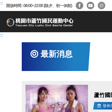
跳
:::
開放時間 : 06:00~22:00 (除夕、初一休館)
到
主
要
內
容
:::
區
最新消息
蘆竹國
發佈日期