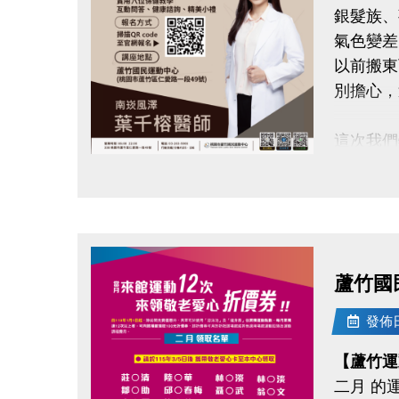
銀髮族、
-IG : @l
氣色變差
以前搬東
別擔心，
這次我們
#南崁風
點圖片展開大圖
還有互動
#本次講
- 養氣
蘆竹國
- 中醫
- 中醫
發佈日期
- 實用
【蘆竹運
二月 的
◆時間｜3/