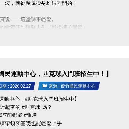
一波，就從魔鬼瘦身班這裡開始！
tps://www.lzsports.com.tw/zh_TW/news/pageID/1/
 桃園市蘆竹國民運動中心
實說——這堂課不輕鬆。
uzhusports
的會流汗到懷疑人生（然後褲子變鬆）
心 ■爆汗燃脂 ■體態雕塑
訊】
/30（一）肌力班 $1,800
國民運動中心，匹克球入門班招生中！】
/30（四）有氧班 $1,600
點｜蘆竹運動中心
 : 2026.02.27
來源 : 蘆竹國民運動中心
限｜額滿為止
竹運動中心｜#匹克球入門班招生中】
近超夯的 #匹克球 嗎？
/7前都能 #報名
03-2639066 #111、112
練帶領零基礎也能輕鬆上手
tps://www.lzsports.com.tw/zh_TW/news/pageID/1/