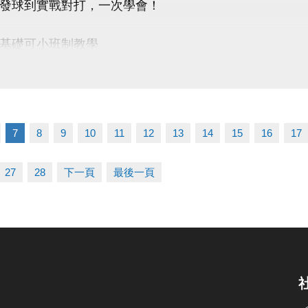
發球到實戰對打，一次學會！
 桃園市蘆竹國民運動中心
uzhusports
基礎可小班制教學
資訊 】
｜3/7－4/25（4/4停課）
｜14:00－16:00
7
8
9
10
11
12
13
14
15
16
17
用｜$3,500／期（一期7堂）
點｜蘆竹運動中心
27
28
下一頁
最後一頁
限｜額滿為止
◎ 報名小提醒 ◎ ———
P報名時，請先進入「羽球課程」頁面，
程選項會顯示在羽球分類中喔！
優惠 】