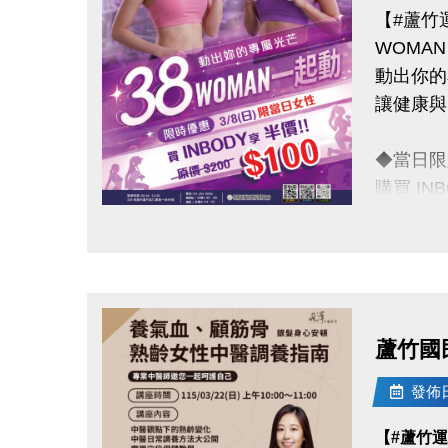
【#蘆竹
WOMA
動出你的
讓健康與
◆當日限
購買 IN
原價 $2
點圖片展開大圖
◆活動日
◆活動地
蘆竹國
連絡資訊
-洽詢專線：
發佈日期
-官網 : ht
【#蘆竹
-FB :