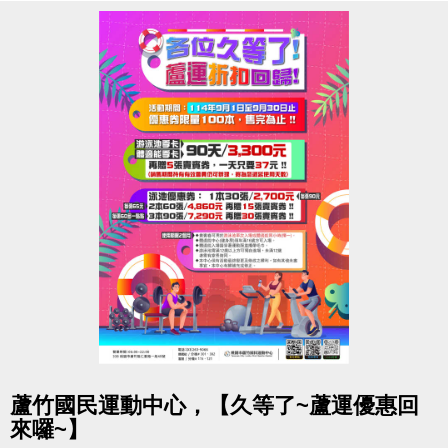
小提醒，請詳閱注意事項喔~
------------------------------------------
點擊下方連結報名
!
比賽規範:
https://drive.google.com/file/d/15owmGHj7tJB-
s40F6WouBqw7RmJ6Ydiq/view?usp=sharing
報名連結:
https://www.beclass.com/rid=30500c268a2daca6c364
fbclid=IwY2xjawMRG0ZleHRuA2FlbQIxMABicmlkE
Q
------------------------------------------
若有相關問題，請不吝撥打03-2639066 #121!
點圖片展開大圖
蘆竹國民運動中心，【久等了~蘆運優惠回
來囉~】