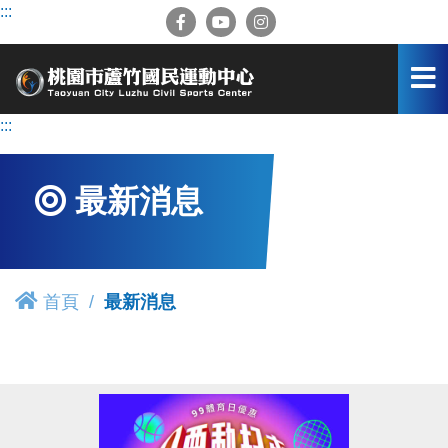
跳
:::
到
主
要
內
容
:::
區
最新消息
首頁
最新消息