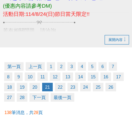
(優惠內容請參考DM)
活動日期:114/8/24(日)節日當天限定!!
•┈┈┈┈┈┈୨୧┈┈┈┈┈┈•
若有相關問題，請洽詢
03-2639066 #115 課務部
展開內容
第一頁
上一頁
1
2
3
4
5
6
7
8
9
10
11
12
13
14
15
16
17
18
19
20
21
22
23
24
25
26
27
28
下一頁
最後一頁
138
筆消息，共
28
頁