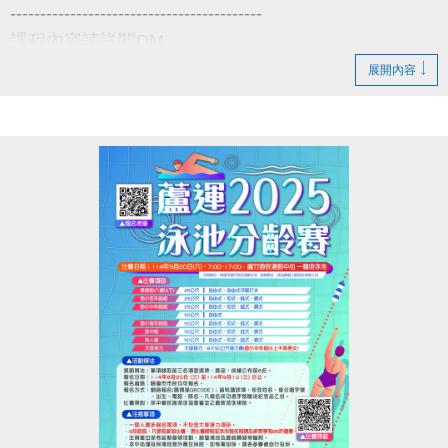
------------------------------------------
課程內容請詳閱DM
課程費用:免費
展開內容
活動日期: 114/9/1~114/9/24
報名日期: 即日起~
報名方式: 請至1F櫃檯辦理 (每位民眾限報一堂!!)
小提醒，請詳閱注意事項喔~
------------------------------------------
也歡迎新住民朋友們一起來享受運動的樂趣
若有相關問題
請撥打 03-2639066 #115 客務部