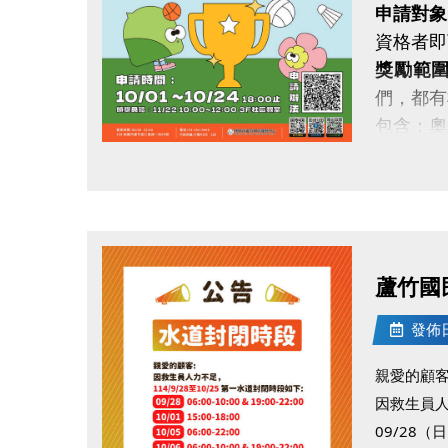
．◆* 有
申請對象
同一人報
資格者即
同一人報
獎勵範
跟著蘆寶
們，都有
包含：奧
即日起接
點圖片展開大圖
申請辦法
蘆竹國
發佈日期
親愛的顧
因救生員
09/28（日）