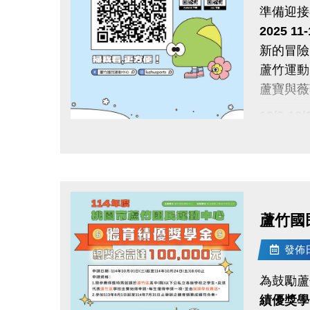
準備迎接
2025 1
新的冒險
蘆竹運
蘆寶與薇
10/3-1
使用AP
點圖片展開大圖
舊生們享
【舊生定
報名完整
且開班成
蘆竹國
10/11-
發佈日期
APP報
為鼓勵蘆
10/31
績優獎學