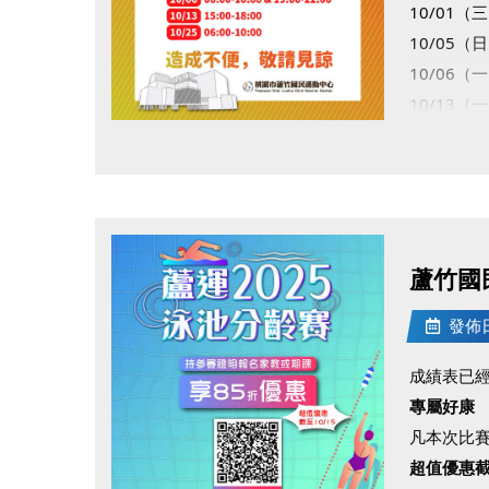
10/01（三
10/05（日
10/06（一）
10/13（一
10/25（六
點圖片展開大圖
造成不便
蘆竹國
發佈日期
成績表已經
專屬好康
凡本次比賽
超值優惠截