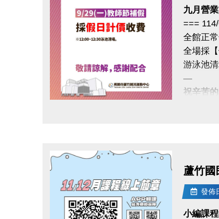
九月營業
=== 11
全館正常
全場採【
游泳池清場
—
祝辛苦的
若有相關問
點圖片展開大圖
蘆竹國民
發佈日期
小編課程