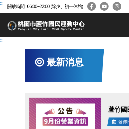
跳
:::
開放時間 : 06:00~22:00 (除夕、初一休館)
到
主
要
內
容
:::
區
最新消息
蘆竹國
發佈日期