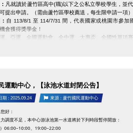
 加碼優惠 喔 ◆*．
：
凡就讀於蘆竹區高中(職)以下之公私立學校學生，並
名三門以上 → 88折優惠
可提出申請。（需由蘆竹區學校薦送，每生限申請一項
名兩門以上 → 9折優惠
圍：
自 113/8/1 至 114/7/31 間，代表國家或
與薇薇，暖暖過冬一起動！
機會獲得獎學金！
運、亞運、全國運動會、全中運、大專盃、全國性單項賽
受申請！ 歡迎各校推薦優秀選手，共同為蘆竹區體壇注
：
https://drive.google.com/drive/folders/1q7WaDDpMF
民運動中心，【泳池水道封閉公告】
 : 2025.09.24
來源 : 蘆竹國民運動中心
客您好：
人力調度不足，本中心游泳池第一水道將於下列時段暫停開放：
06:00–10:00、19:00–22:00