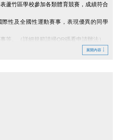
代表蘆竹區學校參加各類體育競賽，成績符合
）
桃園市參加國際性及全國性運動賽事，表現優異的同學
事等。（詳細規範請掃QR碼看申請辦法）
入更多能量~
展開內容
Qssall5kHA6f_5U_tv41pd7?usp=drive_link