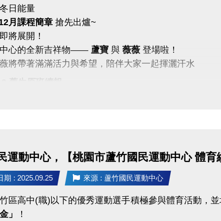
冬日能量
1-12月課程簡章
搶先出爐~
即將展開！
動中心的全新吉祥物——
蘆寶
與
薇薇
登場啦！
薇將帶著滿滿活力與希望，陪伴大家一起揮灑汗水
0/10 舊生原班續報
P享9折優惠（部分課程無折扣），臨櫃享95折~
有優先報名的期間，千萬別錯過！
義】
9-10月期課、10月單月課程
功，無中途退費之學員
民運動中心，【桃園市蘆竹國民運動中心 體育
10/31 不分新舊生
 : 2025.09.25
來源 : 蘆竹國民運動中心
名享95折優惠
竹區高中(職)以下的優秀運動選手積極參與體育活動，
 前 本期臨櫃報名
金」
！