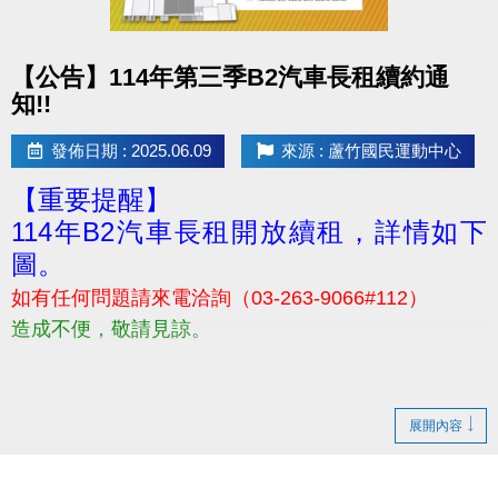
usp=header
名額限30名喔! 報滿為止~~
點圖片展開大圖
【公告】114年第三季B2汽車長租續約通
#街頭健身
知!!
---------------------------------------------------
歡迎所有對銀髮族運動、體態保養有興趣之民眾報名
發佈日期 : 2025.06.09
來源 : 蘆竹國民運動中心
參加！
【重要提醒】
若有相關問題，請電洽 03-2639066 #106
114年B2汽車長租開放續租，詳情如下
圖。
如有任何問題請來電洽詢（03-263-9066#112）
造成不便，敬請見諒。
展開內容