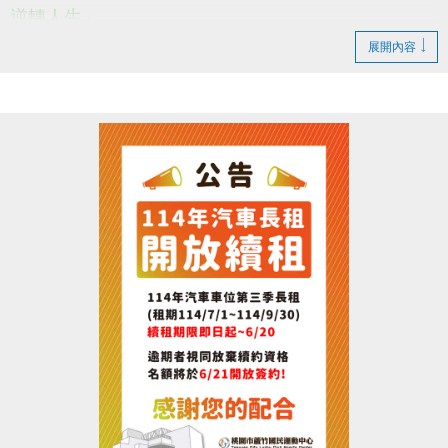
逆轉人生」
在邁入超高齡化的社會人口結構
展開內容
醫療跟照護資源已經瀕臨崩潰
保持健康不能只是淪為口號!!
老年維持強壯才是勢在必行的~~~(o゜▽゜)o☆
--------------------------------------------------------
活動日期：114/06/21(六)下午15:00~17:00
活動地點：桃園市蘆竹區仁愛路一段49號，3樓社區教
室。
參加對象：有興趣者皆可報名，參加者皆有小禮物!!
---------------------------------------------------
報名請掃QR-CODE或點選下方連結填寫報名喔!!
報名連結 :
https://docs.google.com/forms/d/e/1FAIpQLSd258G-
_PM8zlhA1SLYuzuD28fcouB_rYxMZJPL1BvIKyLAmw/