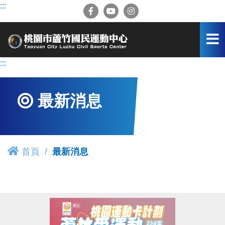
跳
:::
到
主
要
內
容
:::
區
最新消息
首頁
最新消息