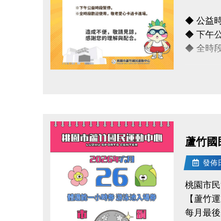
-官網 : ht
◆ 公益時段
-FB :
◆ 下午
-IG : @l
◆ 全時
造成不便
點圖片展開大圖
連絡資訊
-洽詢專線：
-官網 : ht
蘆竹國
-FB :
-IG : @l
發佈日期
桃園市民
【蘆竹運
每月最後