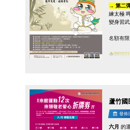
→ 第二
練太極 
變身習武
名額有限
◆開訓日
◆訓練時
點圖片展開大圖
◆訓練地
連絡資訊
-洽詢專線：
蘆竹國
-官網 : ht
-FB :
發佈日期
-IG : @l
六月
的運