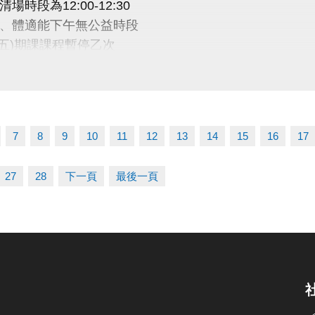
場時段為12:00-12:30
、體適能下午無公益時段
9(五)期課課程暫停乙次
訊
03-2639066 #115
7
8
9
10
11
12
13
14
15
16
17
tps://www.lzsports.com.tw/zh_TW/news/pageID/1/
 桃園市蘆竹國民運動中心
27
28
下一頁
最後一頁
uzhusports