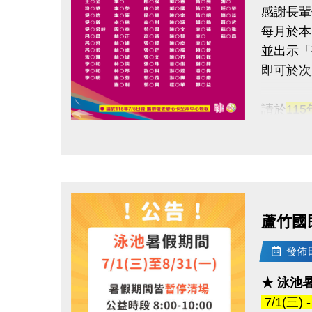
感謝長輩
每月於本
並出示「
即可於次
請於
11
點圖片展開大圖
領取提
◆ 需本
◆ 不可
蘆竹國
持續運動
還能感受
發佈日期
★ 泳池
連絡資訊
7/1(三)
-洽詢專線：