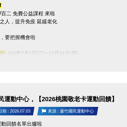
彈
呷百二 免費公益課程 來啦
之人，提升免疫 延緩老化
，要把握機會啦
期:
115年7月1日(三)~12月31日(四)
間:
每週一至週五 上午06:00-08:00
點:
桃園市蘆竹國民運動中心 三樓綜合球場
03-2639066 #115
民運動中心，【2026桃園敬老卡運動回饋】
tps://www.lzsports.com.tw/zh_TW/news/pageID/1/
 桃園市蘆竹國民運動中心
 : 2026.07.03
來源 : 蘆竹國民運動中心
uzhusports
動回饋名單出爐啦