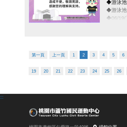
◆游泳池清
◆游泳池
◆06/1
-
點圖片展開大圖
◆連絡資
-洽詢專線：
第一頁
上一頁
1
2
3
4
5
6
-官網 : ht
-FB :
19
20
21
22
23
24
25
26
-IG : @l
:::