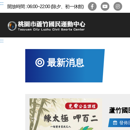
跳
:::
開放時間 : 06:00~22:00 (除夕、初一休館)
到
主
要
內
容
:::
區
最新消息
蘆竹國
發佈日期