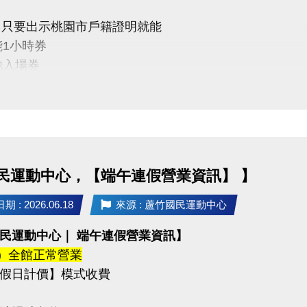
(五) 只要出示桃園市戶籍證明就能
能1小時券
池入場券
價10元
單～我們一起健康加分
民運動中心，【端午連假營業資訊】 】
03-2639066 #111
tps://www.lzsports.com.tw/zh_TW/news/pageID/1/
 : 2026.06.18
來源 : 蘆竹國民運動中心
 桃園市蘆竹國民運動中心
民運動中心｜ 端午連假營業資訊】
uzhusports
(五) 全館正常營業
假日計價】模式收費