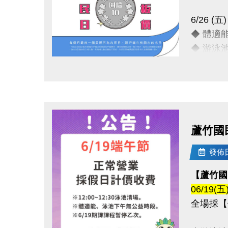
6/26 
◆ 體適
◆ 游泳
點圖片展開大圖
只要銅板
運動不孤
連絡資訊
蘆竹國
-洽詢專線：
-官網 : ht
發佈日期
-FB :
【蘆竹國
-IG : @l
06/19
全場採【