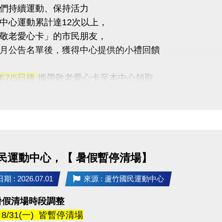
們持續運動、保持活力
中心運動累計達12次以上，
敬老愛心卡」的市民朋友，
月公告名單後，獲得中心提供的小禮回饋
5年7/5日後
攜帶敬老愛心卡至本中心領取
醒
人親自前來領取
委託他人代領
民運動中心，【 暑假暫停清場】
不僅讓身體更健康，
滿滿的鼓勵與心意
 : 2026.07.01
來源 : 蘆竹國民運動中心
暑假清場時段調整
 - 8/31(一) 皆暫停清場
03-2639066 #112