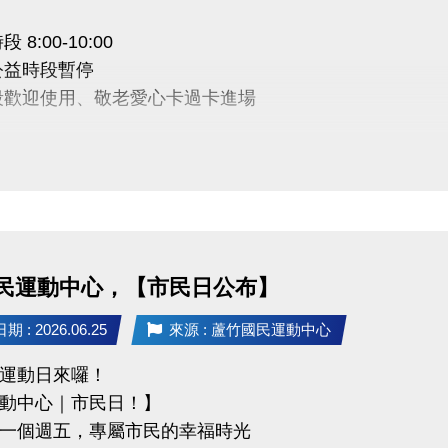
tps://www.lzsports.com.tw/zh_TW/news/pageID/1/
 8:00-10:00
 桃園市蘆竹國民運動中心
公益時段暫停
uzhusports
段歡迎使用、敬老愛心卡過卡進場
敬請見諒，感謝您的理解配合
03-2639066 #112
tps://www.lzsports.com.tw/zh_TW/news/pageID/1/
民運動中心，【市民日公布】
 桃園市蘆竹國民運動中心
uzhusports
 : 2026.06.25
來源 : 蘆竹國民運動中心
運動日來囉！
動中心｜市民日！】
一個週五，專屬市民的幸福時光