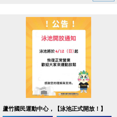
◆ 05/03（日）18:00–22:00
造成不便敬請見諒，感謝您的理解與配合
連絡資訊
-洽詢專線：03-2639066 #115、116
-官網 :
https://www.lzsports.com.tw/zh_TW/news/pageID/1/
-FB : 桃園市蘆竹國民運動中心
-IG : @luzhusports
點圖片展開大圖
蘆竹國民運動中心，【泳池正式開放！】