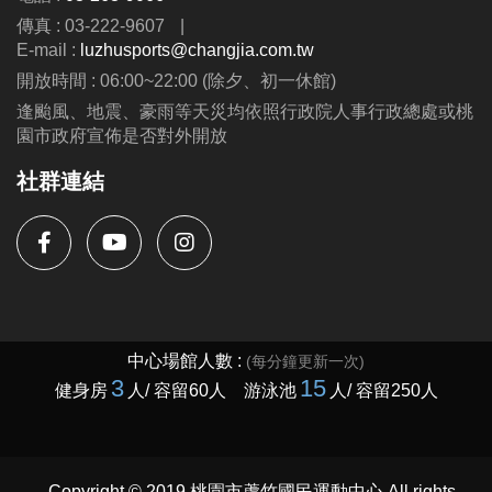
https://www.lzsports.com.tw/zh_TW/news/pageID/1/
傳真 : 03-222-9607
|
-FB : 桃園市蘆竹國民運動中心
E-mail :
luzhusports@changjia.com.tw
-IG : @luzhusports
開放時間 : 06:00~22:00 (除夕、初一休館)
逢颱風、地震、豪雨等天災均依照行政院人事行政總處或桃
園市政府宣佈是否對外開放
社群連結
Copyright © 2019 桃園市蘆竹國民運動中心 All rights