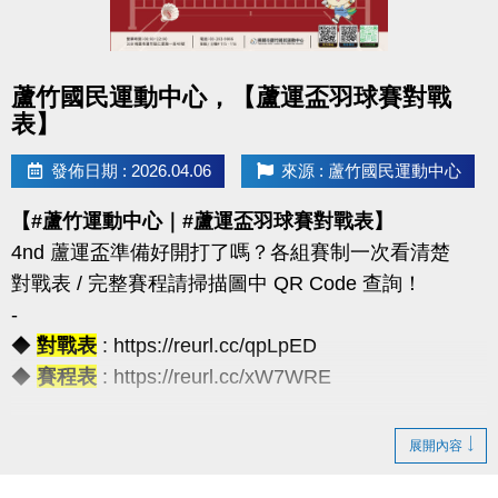
◆公益免費講座・限額30位
◆掃描 QR Code 填表報名，馬上卡位
◆報名連結：https://forms.gle/JoHWjJ3ikHMRFTwcA
點圖片展開大圖
蘆竹國民運動中心，【蘆運盃羽球賽對戰
表】
發佈日期 : 2026.04.06
來源 : 蘆竹國民運動中心
【#蘆竹運動中心｜#蘆運盃羽球賽對戰表】
4nd 蘆運盃準備好開打了嗎？各組賽制一次看清楚
對戰表 / 完整賽程請掃描圖中 QR Code 查詢！
-
◆
對戰表
: https://reurl.cc/qpLpED
◆
賽程表
: https://reurl.cc/xW7WRE
【注意事項】
展開內容
（一）報名請攜帶學生證為憑，不可降級參加。