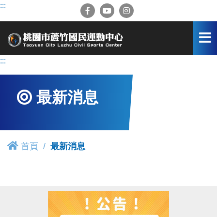
跳
:::
到
主
要
內
容
:::
區
最新消息
首頁
最新消息