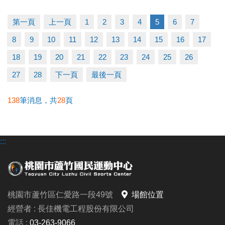
（二）比賽當日報到請出示身分證或健保卡，以備查
核。
第一頁
上一頁
1
2
3
4
5
6
7
（三）超過比賽時間 3 分鐘未出賽者，以棄權論（以
8
9
10
11
12
13
14
15
16
17
大會掛鐘為準）。
（四）為使比賽順利進行，大會有權調度場地安排及
18
19
20
21
22
23
24
25
26
出場順序，不得異議。
27
28
下一頁
最後一頁
（五）主辦單位保有延期舉辦比賽、調整場地及最終
解釋等權利。
138
筆消息，共
28
頁
（六）如有未盡事宜，依現場公告為主。
（七）洽詢專線：03-263-9066 #115、116
:::
-------------------------------------
連絡資訊
桃園市蘆竹區仁愛路一段49號
場館位置
-洽詢專線：03-2639066 #115、116
經營者 : 長佳機電工程股份有限公司
-官網 :
電話 :
03-263-9066