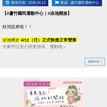
發佈日期 : 2026.04.13
來源 : 蘆竹國民運動中心
【#蘆竹國民運動中心｜#泳池開放】
好消息來啦！！
泳池將於
4/12（日）正式恢復正常營業
大家可以安心回來游泳、運動啦～
感謝這段時間的耐心等候與體諒
展開內容
快揪朋友一起來游一波吧！
連絡資訊
-洽詢專線：03-2639066 #115、116
-官網 :
https://www.lzsports.com.tw/zh_TW/news/pageID/1/
-FB : 桃園市蘆竹國民運動中心