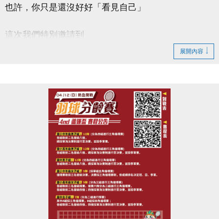
也許，你只是還沒好好「看見自己」
這次我們特別邀請到
#謐時光心理諮商所 －馬天日(實習心理師)
展開內容
【#本次講座主題 : 看見自己從此刻開始】
帶你一起：
◎ 認識「自我覺察」的重要性
◎ 學會辨識情緒與內在需求
◎ 練習簡單實用的覺察技巧
◎ 提升面對壓力與關係的能力
◆時間｜4/22 (三) 早上 10:00－12:00
◆地點｜蘆竹國民運動中心 3樓社區教室
◆洽詢專線｜03-2639066 #106
-