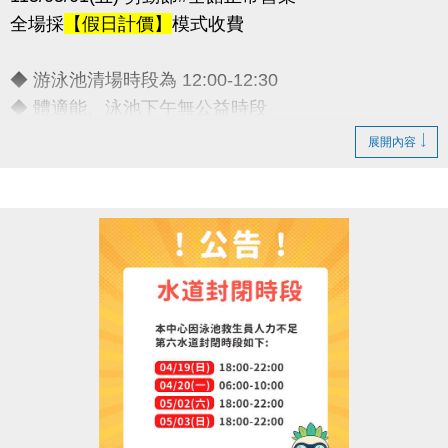
全場採
【假日計價】
模式收費
◆ 游泳池清場時段為 12:00-12:30
◆ 體適能、泳池下午無公益時段
◆ 連假期間期課課程暫停乙次
展開內容
敬請諒解 感謝配合
連絡資訊
-洽詢專線：03-2639066 #111
-官網 :
https://www.lzsports.com.tw/zh_TW/news/pageID/1/
-FB : 桃園市蘆竹國民運動中心
-IG : @luzhusports