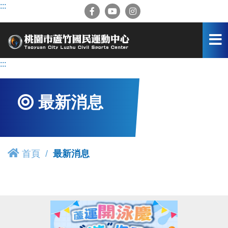
跳
:::
到
主
要
內
容
:::
區
最新消息
首頁
最新消息