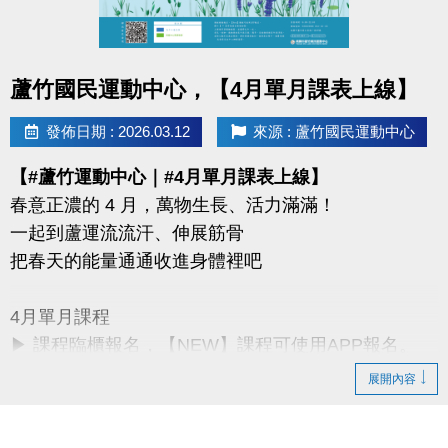
同一人報名三門以上 → 88折優惠
同一人報名兩門以上 → 9折優惠
點圖片展開大圖
蘆竹國民運動中心，【4月單月課表上線】
連絡資訊
-洽詢專線：03-2639066 #115、116
發佈日期 : 2026.03.12
來源 : 蘆竹國民運動中心
-官網 :
【#蘆竹運動中心｜#4月單月課表上線】
https://www.lzsports.com.tw/zh_TW/news/pageID/1/
春意正濃的 4 月，萬物生長、活力滿滿！
-FB : 桃園市蘆竹國民運動中心
一起到蘆運流流汗、伸展筋骨
-IG : @luzhusports
把春天的能量通通收進身體裡吧
4月單月課程
▶ 課程臨櫃報名，【NEW】課程可使用APP報名。
▶ 標示【 * 】請自備瑜珈墊。
展開內容
▶ 標示【 ★ 】為平日優惠課程。
▶ 上課請穿著運動服裝，並攜帶毛巾、水。