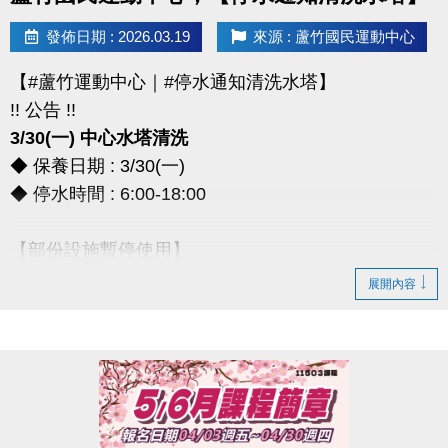
> 本券適用於長佳所屬運動中心期課及家教課單筆消費折抵（體驗課程不適
發佈日期 : 2026.03.19
來源 : 蘆竹國民運動中心
用），須現場報名繳費使用。
想報名期課及家教班的運動好友們，千萬別錯過喔～～～
【#蘆竹運動中心｜#停水通知清洗水塔】
!! 公告 !!
3/30(一) 中心水塔清洗
◆ 保養日期 : 3/30(一)
◆ 停水時間 : 6:00-18:00
【部份設施暫停使用】
◆ 全館空調設備、淋浴間、飲水機
展開內容
◆ 僅開放2樓和3樓廁所做使用
*** 造成不便，敬請見諒 ***
連絡資訊
-洽詢專線：03-2639066 #111、112