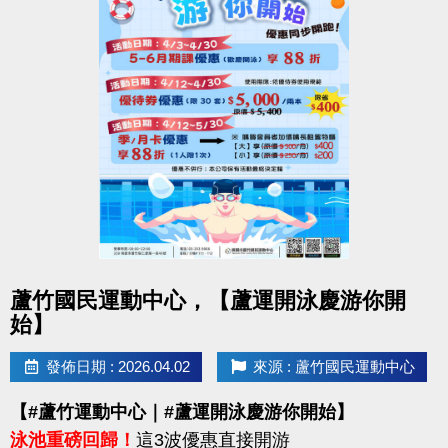
點圖片展開大圖
蘆竹國民運動中心，【蘆運開泳慶游你開
始】
發佈日期 : 2026.04.02
來源 : 蘆竹國民運動中心
【#蘆竹運動中心｜#蘆運開泳慶游你開始】
泳池重磅回歸！
這3波優惠直接開游