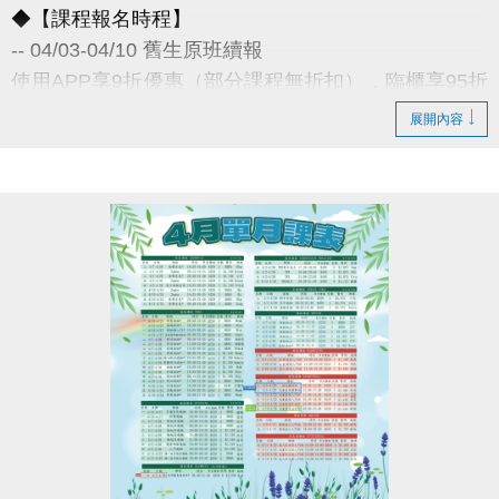
◆【課程報名時程】
-- 04/03-04/10 舊生原班續報
使用APP享9折優惠（部分課程無折扣），臨櫃享95折
~
展開內容
舊生們享有優先報名的期間，千萬別錯過！
◆【舊生定義】
報名完整3-4月期課、4月單月課程
且開班成功，無中途退費之學員
04/11-04/30 不分新舊生
APP報名享95折優惠
04/30 前 本期臨櫃報名
《 有 加碼優惠 喔 》