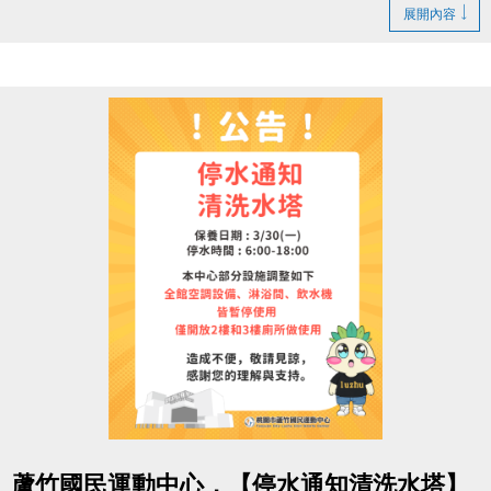
1. LINE ID：
@changjia_sports
展開內容
好友募集連結：
https://reurl.cc/qp5rQD
2.
追蹤
【蘆竹國民運動中心】臉書粉絲專頁
3.
分享
臉書粉絲專頁的貼文（設為公開）
4.
按讚並 @一位好友留言
「@______ #蘆竹好友拿優
惠」
完成後需至櫃檯由工作人員確認
【#活動獎品】
◆ 立即贈送 $200 課程抵用券
◆ 再送 FIN飲料 x2（隨機）
【#$200 課程抵用券說明】
於
6/30前加
入LINE好友，即可獲得
首發禮200元優惠
券
！
點圖片展開大圖
> 優惠券的使用期限
至115/6/30止
，逾期即失效。
蘆竹國民運動中心，【停水通知清洗水塔】