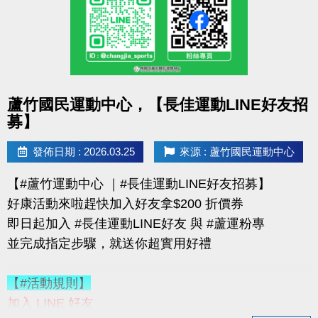
購買會員可加價租置物櫃：
◆【大】$400/月（原價 $500）
◆【小】$200/月（原價 $250）
數量有限，錯過就要等下次！
點圖片展開大圖
蘆竹國民運動中心，【長佳運動LINE好友招
優惠不併行；本公司保有活動最終決定權
募】
-------------------------------------
連絡資訊
發佈日期 : 2026.03.25
來源 : 蘆竹國民運動中心
-洽詢專線：03-2639066 #115、116
【#蘆竹運動中心 ｜#長佳運動LINE好友招募】
-官網 :
好康活動來啦趕快加入好友拿$200 折價券
https://www.lzsports.com.tw/zh_TW/news/pageID/1/
即日起加入 #長佳運動LINE好友 與 #蘆運粉專
-FB : 桃園市蘆竹國民運動中心
並完成指定步驟，就送你超實用好禮
-IG : @luzhusports
【#活動規則】
加入 LINE 好友