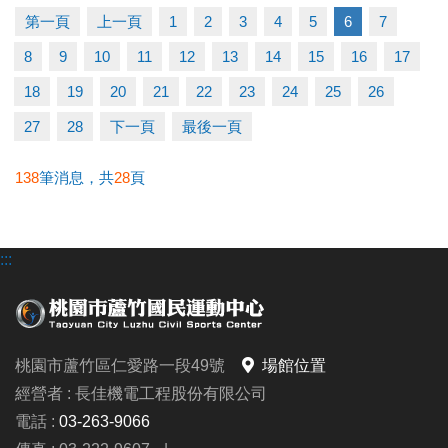
▶ 有氧、瑜珈、飛輪需年滿15歲；懸吊、空瑜需年滿
第一頁
上一頁
1
2
3
4
5
6
7
18歲。
8
9
10
11
12
13
14
15
16
17
▶ 若因人數不足無法開班，將於開課前通知，並請持
原信用卡、繳費憑證及發票至本中心辦理退費。
18
19
20
21
22
23
24
25
26
27
28
下一頁
最後一頁
連絡資訊
-洽詢專線：03-2639066 #112
138
筆消息，共
28
頁
-官網 :
https://www.lzsports.com.tw/zh_TW/news/pageID/1/
:::
-FB : 桃園市蘆竹國民運動中心
-IG : @luzhusports
桃園市蘆竹區仁愛路一段49號
場館位置
經營者 : 長佳機電工程股份有限公司
電話 :
03-263-9066