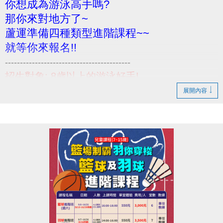
你想成為游泳高手嗎?
那你來對地方了~
蘆運準備四種類型進階課程~~
就等你來報名!!
------------------------------------------
招生對象: 8歲以上的游泳好手!
活動內容: (課程相關資訊請參考DM)
展開內容
報名日期: 即日起至開課
報名請至B1樓櫃台~
小提醒，請詳閱各項課程必要條件喔~
------------------------------------------
若有相關問題，請不吝撥打03-2639066 #114、115!