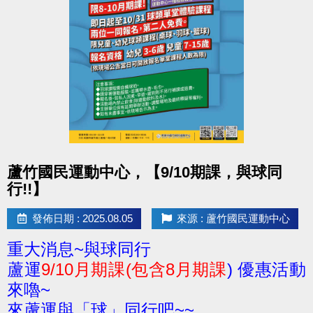
點圖片展開大圖
蘆竹國民運動中心，【9/10期課，與球同
行!!】
發佈日期 : 2025.08.05
來源 : 蘆竹國民運動中心
重大消息~與球同行
蘆運
9/10月期課(包含8月期課
) 優惠活動
來嚕~
來蘆運與「球」同行吧~~