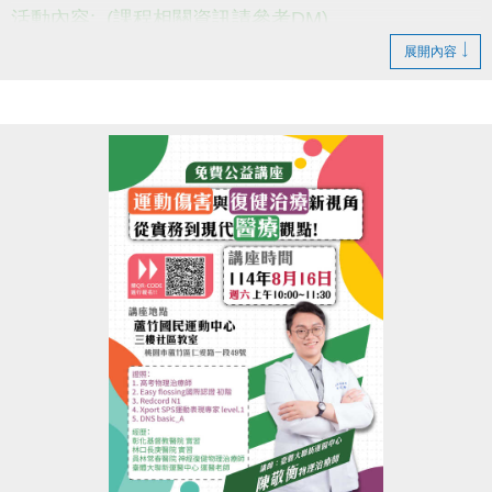
活動內容: (課程相關資訊請參考DM)
活動日期: 即日起~8/31
展開內容
報名請至1樓櫃台~
(需經過教練能力檢定喔)
小提醒，請詳閱DM上的注意事項喔~
------------------------------------------
若有相關問題，請不吝撥打03-2639066 #114、115!