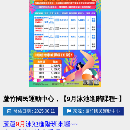
點圖片展開大圖
蘆竹國民運動中心，【9月泳池進階課程~】
發佈日期 : 2025.08.11
來源 : 蘆竹國民運動中心
蘆運
9月
泳池進階班來囉~~