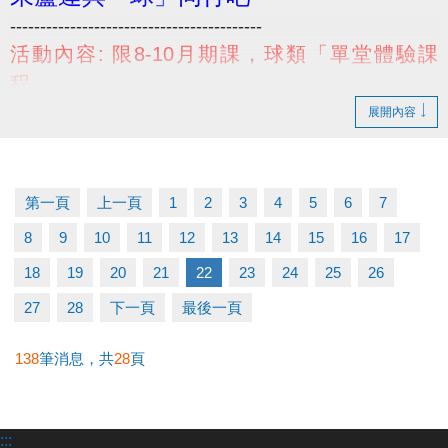
------------------------------------------
活動內容: 限8-10月期課，球類「單堂體驗課
程」
兩位一同報名，第二人免費!!
展開內容
活動限定: 兒童、幼兒球類課程(桌球、羽球、籃球)
活動日期: 即日起至114/10/31止
小提醒，請詳閱DM上的注意事項喔~
第一頁
上一頁
1
2
3
4
5
6
7
------------------------------------------
8
9
10
11
12
13
14
15
16
17
若有相關問題，請不吝撥打03-2639066 #114、115
18
19
20
21
22
23
24
25
26
#體驗課程 #羽球 #桌球 #籃球 #免費
27
28
下一頁
最後一頁
138
筆消息，共
28
頁
:::