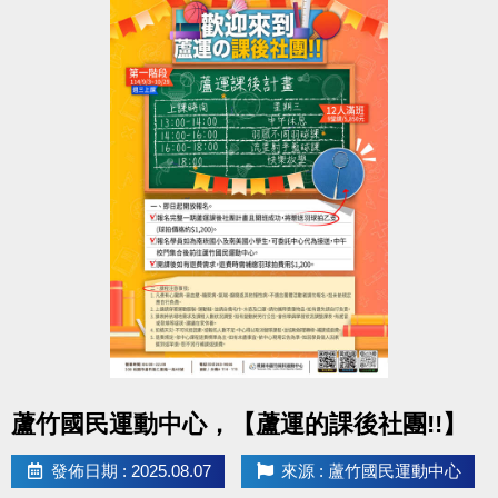
不要只會冰敷熱敷？其實你可以做得更多。
科技不是只有儀器治療，新型態治療模式帶你恢復更
快。
--------------------------------------------------------
活動日期：114/08/16(六)上午10:00~11:30
活動地點：桃園市蘆竹區仁愛路一段49號，3樓社區教
室。
參加對象：有興趣者皆可報名，參加者皆有小禮物!!
---------------------------------------------------
報名請掃QR-CODE或點選下方連結填寫報名喔!!
報名連結 :
https://docs.google.com/forms/d/e/1FAIpQLSdkECt-
3ywS_5Y04FD1znvE1X1Hy2z_dxp4vn_sVYGkBxfrFA/
點圖片展開大圖
蘆竹國民運動中心，【蘆運的課後社團!!】
usp=header
名額限30名喔! 報滿為止~~
發佈日期 : 2025.08.07
來源 : 蘆竹國民運動中心
---------------------------------------------------