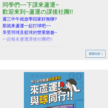
同學們~~下課來蘆運~
歡迎所有對醫療、物理治療有興趣之民眾報名參加！
歡迎來到~蘆運の課後社團!!
若有相關問題，請電洽 03-2639066 #106
週三中午就放學回家好無聊?
那就來蘆運一起打球吧~~
享受羽球及籃球的雙重樂趣~
一起報名蘆運課後社團吧!!
------------------------------------------
‍招生對象: 國小生(1~6年級)
展開內容
活動內容: 蘆運課後計畫 (課程相關資訊請參考DM)
活動日期: 114/9/3~10/29
報名請至1樓櫃台~
完整報名還送羽球拍喔!!
小提醒，請詳閱DM上的注意事項喔~
------------------------------------------
若有相關問題，請不吝撥打03-2639066 #114、115