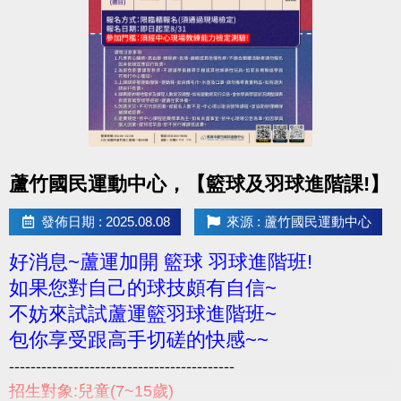
點圖片展開大圖
蘆竹國民運動中心，【籃球及羽球進階課!】
發佈日期 : 2025.08.08
來源 : 蘆竹國民運動中心
好消息~蘆運加開 籃球 羽球進階班!
如果您對自己的球技頗有自信~
不妨來試試蘆運籃羽球進階班~
包你享受跟高手切磋的快感~~
------------------------------------------
招生對象:兒童(7~15歲)