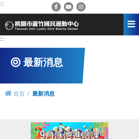
跳
:::
到
主
要
內
容
:::
區
最新消息
首頁
最新消息