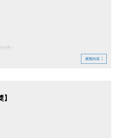
49號）
展開內容
、桌球/撞球費用（限本人使用）
獎】
。