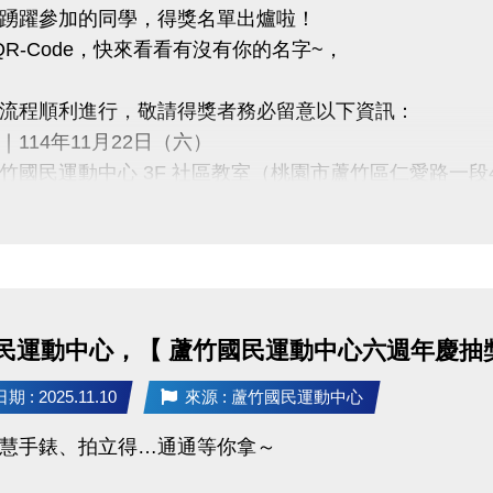
踴躍參加的同學，得獎名單出爐啦！
查
QR-Code，快來看看有沒有你的名字~，
書處理
緊急狀況支援
流程順利進行，敬請得獎者務必留意以下資訊：
時交辦事項
｜114年11月22日（六）
竹國民運動中心 3F 社區教室（桃園市蘆竹區仁愛路一段
 1 年、150 小時可申請績效證明
11:00–12:00（10:00–10:50 報到）
請志工獎勵及榮譽卡
 2 小時＝150 點，可折抵泳池/健身房門票、INBODY
項】
3-263-9066 #103
人獎得獎人及團體獎代表人預留時間準時出席。
動中心誠摯邀請你加入！
請務必於 10:00–10:50 完成報到，未到者視同放棄。
民運動中心，【 蘆竹國民運動中心六週年慶抽
委託他人代領，請備妥委託書及身分證正反影本供現場查驗
送件時附上委託書者無需再次填寫。
 : 2025.11.10
來源 : 蘆竹國民運動中心
慧手錶、拍立得…通通等你拿～
題，歡迎來電詢問：(03) 263-9066 分機102。
所有得獎同學，期待在頒獎典禮與大家見面！