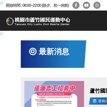
跳
:::
開放時間 : 06:00~22:00 (除夕、初一休館)
到
主
要
內
容
:::
區
最新消息
蘆竹國
發佈日期