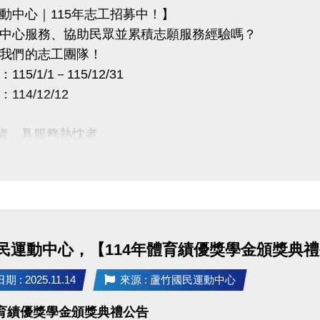
動中心｜115年志工招募中！】
中心服務、協助民眾並累積志願服務經驗嗎？
我們的志工團隊！
15/1/1－115/12/31
14/12/12
2 歲、具服務熱忱者
：5 名
運動中心
2:00／12:00-16:00／16:00-20:00
民運動中心，【114年體育績優獎學金頒獎典
安排）
 : 2025.11.14
來源 : 蘆竹國民運動中心
紹與諮詢
體育績優獎學金頒獎典禮公告
測血壓