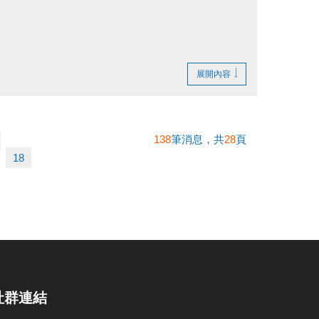
憶吧！
展開內容
138
筆消息，共
28
頁
18
社群連結