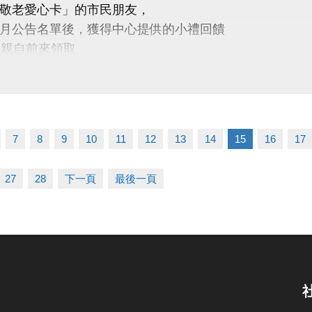
竹國民運動中心
敬老愛心卡」的市民朋友，
3-263-9066 #115、116
月公告名單後，獲得中心提供的小禮回饋
人親自前來領取
寶、薇薇一起在雪樂園裡開心奔跑、勇敢挑戰、創造回
委託他人代領
民運動中心 #雪樂園冬令營 #冬令營 #蘆寶薇薇 #暖冬冒險
不僅讓身體更健康，
滿滿的鼓勵與心意
3-2639066 #112 客服部
7
8
9
10
11
12
13
14
15
16
17
27
28
下一頁
最後一頁