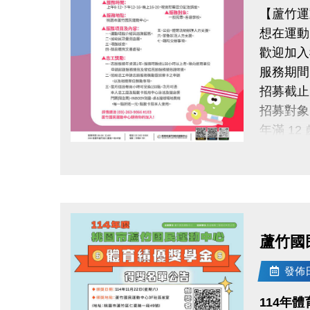
【蘆竹運
想在運動
歡迎加入
服務期間：1
招募截止：1
招募對象
年滿 1
預計招募
點圖片展開大圖
服務地點
蘆竹國民
服務時段
08:00-1
蘆竹國
（依需求
服務內容
發佈日期
・場館介
114年
・協助量