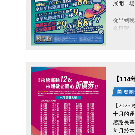
位！
展開一場
從早到晚
全日營｜
半日營｜
單項營｜
點圖片展開大圖
【超早鳥
即日起～1
【11
【早鳥優
發佈日期
114/12
【202
【加碼優
十月的運
臨櫃報名
感謝長輩
每月於本