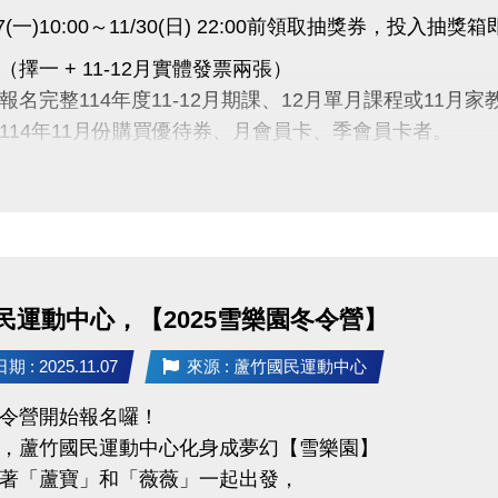
1/17(一)10:00～11/30(日) 22:00前領取抽獎券，投入抽
擇一 + 11-12月實體發票兩張）
報名完整114年度11-12月期課、12月單月課程或11月
114年11月份購買優待券、月會員卡、季會員卡者。
於現場購買入場券、場地結帳，請出示114年11月份蘆運
童體適能之消費不參與此活動)
12/2(二)
：12/14(日)前（逾期視同放棄）
多張抽獎券，更有機會拿到好禮
民運動中心，【2025雪樂園冬令營】
DM，快來蘆運動起來，把好禮帶回家！
 : 2025.11.07
來源 : 蘆竹國民運動中心
民運動中心 #六週年慶 #運動最有禮 #好禮活動
令營開始報名囉！
，蘆竹國民運動中心化身成夢幻【雪樂園】
著「蘆寶」和「薇薇」一起出發，