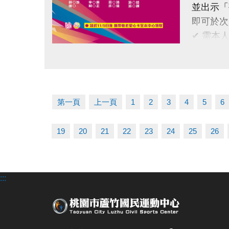
地點｜蘆
並出示「
球館專線｜0
即可於次
✔ 需本
快來和蘆
✔ 不可
點圖片展開大圖
#蘆竹國
持續運動
還能感受
洽詢專線：0
第一頁
上一頁
1
2
3
4
5
6
19
20
21
22
23
24
25
26
:::