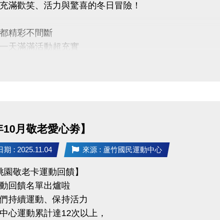
充滿歡笑、活力與驚喜的冬日冒險！
都精彩不間斷
一天滿滿活動超充實
半天好選擇
羽球、桌球、籃球、壁球、匹克球、游泳項目任你挑
優惠】
14/11/30(日)前報名任一梯 88 折
4年10月敬老愛心劵】
惠】
 : 2025.11.04
來源 : 蘆竹國民運動中心
/1(一)～12/31(三) 報名任一梯 9 折
5 桃園敬老卡運動回饋】
惠】
動回饋名單出爐啦
享多堂優惠，兩梯享 9 折、三梯享 88 折優惠
們持續運動、保持活力
中心運動累計達12次以上，