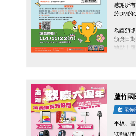
感謝所有
・場館巡
於DM的
・簡易文
・活動與
為讓頒獎
・其他臨
頒獎日期
志工福利
地點｜蘆
・服務滿
時間｜上午 
・協助申
點圖片展開大圖
・每服務
【注意事
洽詢電話：0
1.請個
蘆竹運
2.得獎者
蘆竹國
3.若需
4.已於
發佈日期
蘆
平板、智
若有任何問
竹
國
再次恭喜
民
活動時間