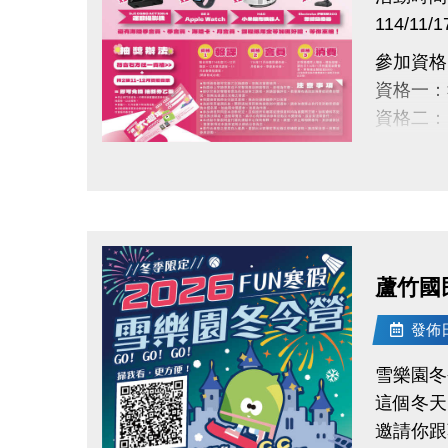
運
動
114/1
中
心
參加資格（
六
週
資格一：
年
慶
資格二：
抽
獎
資格三：
開
跑
點圖片展開大圖
賣部與兒
感
謝
得獎公告：
一
路
領獎期限
支
持，
蘆
多門課＝
蘆竹國
運
準
詳情請見
備
超
發佈日期
過
#蘆竹國
60
項
雪樂園冬
好
禮
這個冬天
回
饋
邀請你跟
各