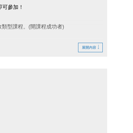
獎箱即可參加！
家教類型課程。(開課程成功者)
消費發票，單筆總金額超過$800。(泳裝販
展開內容