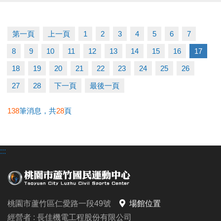
/需本人親自領取
/不可代領
第一頁
上一頁
1
2
3
4
5
6
7
運動不僅讓身體更健康，我們還加碼回饋給您～
8
9
10
11
12
13
14
15
16
17
健康加分、回饋加分、快樂也加分
18
19
20
21
22
23
24
25
26
詳情洽詢：03-2639066 #112 客服部
27
28
下一頁
最後一頁
#2025敬老回饋 #桃園市民限定 #多動多健康 #敬老愛
138
筆消息，共
28
頁
心卡專屬
:::
桃園市蘆竹區仁愛路一段49號
場館位置
經營者 : 長佳機電工程股份有限公司