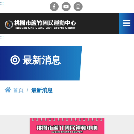
跳
:::
到
主
要
內
容
:::
區
最新消息
首頁
最新消息