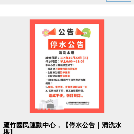
追蹤【蘆竹國民運動中心】粉絲專頁
按讚並留言「#蘆竹運動不斷線」
分享此貼文（設為公開）
完成後出示畫面給1樓櫃檯，即可領取
【貴賓券2張（總價值$200）】
限量600張，數量有限，先來先領！
每人限領一次，須本人親自領取，依現場登記順序發
放。
活動期間：即日起至 11/30止 或 贈完為止。
一起動起來，為六周年喝采，
讓運動的能量不斷線，健康持續上線！
本活動由蘆竹國民運動中心主辦，活動辦法與贈品內
點圖片展開大圖
容以本中心現場公告為準。
蘆竹國民運動中心，【停水公告｜清洗水
中心保留活動調整、修改及最終解釋之權利。
塔】