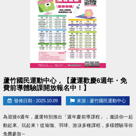
#蘆竹國民運動中心 #停水公告 #清洗水塔
點圖片展開大圖
蘆竹國民運動中心，【蘆運歡慶6週年・免
費前導體驗課開放報名中！】
發佈日期 : 2025.10.09
來源 : 蘆竹國民運動中心
為迎接6週年，蘆運特別推出「週年慶前導課程」，邀請你一起
動起來、玩起來！從瑜珈、羽球、游泳多種課程，多樣體驗等你
免費參加～