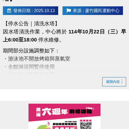
#蘆竹國民運動中心 #蘆竹運動不斷線
發佈日期 : 2025.10.13
來源 : 蘆竹國民運動中心
https://www.facebook.com/profile.php?
【停水公告｜清洗水塔】
id=61581947831365
因水塔清洗作業，中心將於
114年10月22日（三）早
上6:00至18:00
停水維修。
期間部分設施調整如下：
・游泳池不開放烤箱與蒸氣室
・全館淋浴間暫停使用
・全館飲水機暫停使用
展開內容
・僅B1與2、3樓廁所有提供水沖馬桶
備註：
1.會籍、優惠券、貴賓券效期延長一日
2.若遇下雨，施工將順延
造成不便，敬請見諒
感謝您的理解與配合