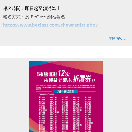
報名時間：即日起至額滿為止
報名方式：於 BeClass 網站報名
https://www.beclass.com/showregist.php?
regist_id=MzA1MDE3YzY4ZTBkNzJmNzdhNzU6U2hvd0Zv
展開內容
cm0=
注意事項：
・*號課程請自備瑜珈墊。
・羽球課請自備球拍，游泳課需穿著泳裝並攜帶泳具。
・兒童課程限7歲以上，一般課程限15歲以上。
・每人限報三堂課。
報名即享好禮：課程當日可領取【悅氏瓶裝水乙罐】！
注意事項：若報名後未請假缺席達2次，將暫停後續體驗課報名
資格。
動起來迎接6週年，一起體驗運動的快樂吧！