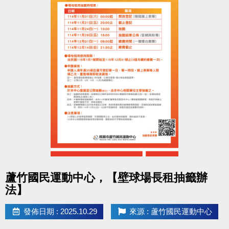
登記期間：114/11/1(六)～11/23(日)
每天 08:00～21:00 至本館1樓客服組辦理現場登記
名冊公告：11/25(二)前
抽籤日期：11/27(四) 14:00
地點：蘆竹國民運動中心1樓
正取公告：11/28(五)15:00
(將同步於中心臉書及官網公告)
中籤繳費時間
114/12/1(一)～12/20(六)止
點圖片展開大圖
蘆竹國民運動中心，【壁球場長租抽籤辦
請攜帶身分證、駕照、行車執照正本辦理簽約繳費
法】
喔！
洽詢專線
發佈日期 : 2025.10.29
來源 : 蘆竹國民運動中心