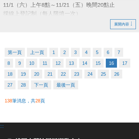
11/1（六）上午8點～11/21（五）晚間20點止
採線上登記制（每人限填一次）
展開內容
抽籤日期
11/24（一）下午13:00
於本中心會議室公開抽籤
第一頁
上一頁
1
2
3
4
5
6
7
8
9
10
11
12
13
14
15
16
17
抽籤結果公布
11/28（五）下午16:00
18
19
20
21
22
23
24
25
26
公布於：1樓球館櫃台／官網／FB粉絲專頁
27
28
下一頁
最後一頁
繳費時間
138
筆消息，共
28
頁
12/1（一）08:00～12/14（日）21:30止
:::
使用期限
115/1/1～115/12/31（每三個月續約繳費一次）