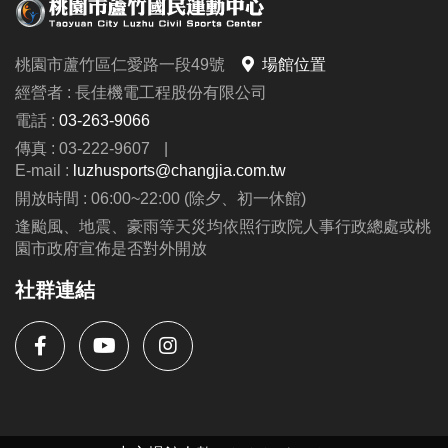
注意：
桃園市蘆竹區仁愛路一段49號
場館位置
綜合球場僅限籃、排、羽球運動使用，禁止教學與訓
經營者 : 長佳機電工程股份有限公司
練。
電話 :
03-263-9066
壁球場亦同，僅供個人運動使用。
傳真 : 03-222-9607
|
抽籤資格、場地使用規定及課程占用時段請詳見公
E-mail :
luzhusports@changjia.com.tw
告。
開放時間 : 06:00~22:00 (除夕、初一休館)
逢颱風、地震、豪雨等天災均依照行政院人事行政總處或桃
園市政府宣佈是否對外開放
社群連結