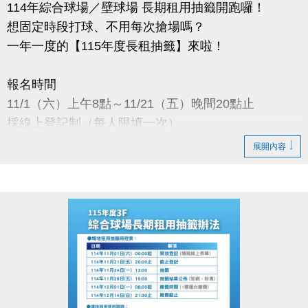
(03)263-9066 分機111
114年綜合球場／壁球場 長期租用抽籤開跑囉！
想固定時段打球、不用每次搶場嗎？
小提醒：
一年一度的【115年度長租抽籤】來啦！
每人限登記一輛車，不得重複或代登記。
承租權限限本人使用，不可轉讓。
報名時間
11/1（六）上午8點～11/21（五）晚間20點止
讓你的愛車在蘆竹運動中心安心停、放心停~
採線上登記制（每人限填一次）
展開內容
抽籤日期
11/24（一）下午13:00
於本中心會議室公開抽籤
抽籤結果公布
11/28（五）下午16:00
公布於：1樓球館櫃台／官網／FB粉絲專頁