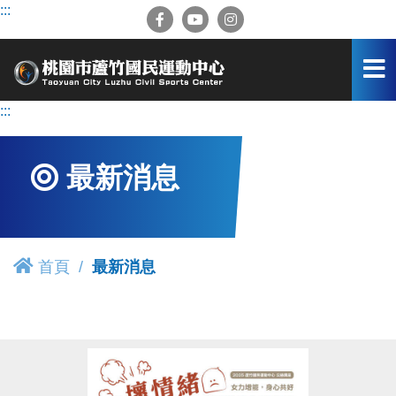
跳
:::
到
主
要
內
容
:::
區
最新消息
首頁
最新消息