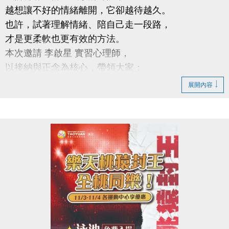
越想讓不好的情緒離開，它卻越待越久。
也許，試著理解情緒、陪自己走一段路，
才是更柔軟也更有效的方法。
本次邀請 李啟星 實習心理師，
以接納與正念為核心，帶領大家：
從新的角度看待情緒
展開內容
學習更健康的情緒調節方式
練習與自己和平共處
時間｜11/18 (一) 18:30－20:00
地點｜蘆竹國民運動中心 3樓社區教室
講師｜李啟星 實習心理師
具接納與承諾治療實務訓練、正念減壓（MBSR）合
格師資資格
公益免費講座・限額30位
掃描 QR Code 填表報名，與我們一起培養更穩定、自
在的心。