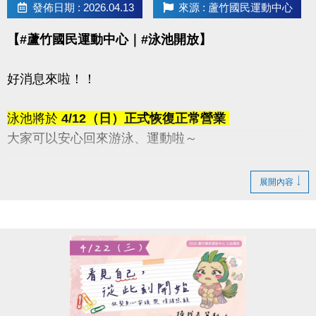
發佈日期 : 2026.04.13
來源 : 蘆竹國民運動中心
【#蘆竹國民運動中心｜#泳池開放】
好消息來啦！！
泳池將於
4/12（日）正式恢復正常營業
大家可以安心回來游泳、運動啦～
感謝這段時間的耐心等候與體諒
展開內容
快揪朋友一起來游一波吧！
連絡資訊
-洽詢專線：03-2639066 #115、116
-官網 :
https://www.lzsports.com.tw/zh_TW/news/pageID/1/
-FB : 桃園市蘆竹國民運動中心