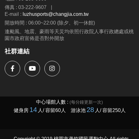
https://www.lzsports.com.tw/zh_TW/news/pageID/1/
傳真 : 03-222-9607
|
-FB : 桃園市蘆竹國民運動中心
E-mail :
luzhusports@changjia.com.tw
-IG : @luzhusports
開放時間 : 06:00~22:00 (除夕、初一休館)
逢颱風、地震、豪雨等天災均依照行政院人事行政總處或桃
園市政府宣佈是否對外開放
社群連結
Copyright © 2019 桃園市蘆竹國民運動中心 All rights