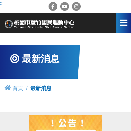
跳
:::
到
主
要
內
容
:::
區
最新消息
首頁
最新消息