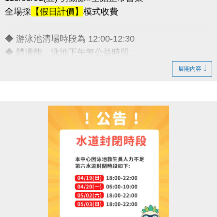
全場採
【假日計價】
模式收費
◆ 游泳池清場時段為 12:00-12:30
◆ 體適能、泳池下午無公益時段
◆ 連假期間期課課程暫停乙次
展開內容
敬請諒解 感謝配合
連絡資訊
-洽詢專線：03-2639066 #111
-官網 :
https://www.lzsports.com.tw/zh_TW/news/pageID/1/
-FB : 桃園市蘆竹國民運動中心
-IG : @luzhusports