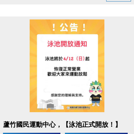
◆ 05/03（日）18:00–22:00
造成不便敬請見諒，感謝您的理解與配合
連絡資訊
-洽詢專線：03-2639066 #115、116
-官網 :
https://www.lzsports.com.tw/zh_TW/news/pageID/1/
-FB : 桃園市蘆竹國民運動中心
-IG : @luzhusports
點圖片展開大圖
蘆竹國民運動中心，【泳池正式開放！】