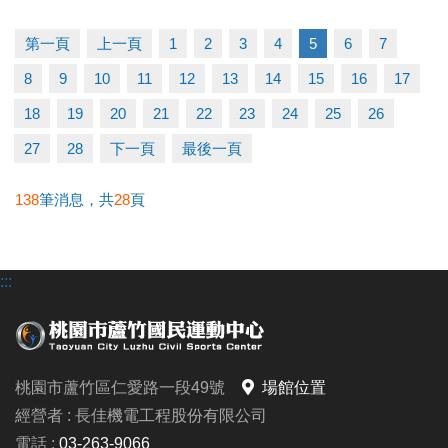
（二）比賽當日報到請出示身分證或健保卡，以備查
核。
第一頁
上一頁
1
2
3
4
5
6
7
（三）超過比賽時間 3 分鐘未出賽者，以棄權論（以
8
9
10
11
12
13
14
15
16
17
大會掛鐘為準）。
（四）為使比賽順利進行，大會有權調度場地安排及
18
19
20
21
22
23
24
25
26
出場順序，不得異議。
27
28
下一頁
最後一頁
（五）主辦單位保有延期舉辦比賽、調整場地及最終
解釋等權利。
138
筆消息，共
28
頁
（六）如有未盡事宜，依現場公告為主。
（七）洽詢專線：03-263-9066 #115、116
:::
-------------------------------------
連絡資訊
桃園市蘆竹區仁愛路一段49號
場館位置
-洽詢專線：03-2639066 #115、116
經營者 : 長佳機電工程股份有限公司
-官網 :
電話 :
03-263-9066