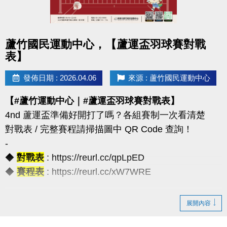
◆公益免費講座・限額30位
◆掃描 QR Code 填表報名，馬上卡位
◆報名連結：https://forms.gle/JoHWjJ3ikHMRFTwcA
點圖片展開大圖
蘆竹國民運動中心，【蘆運盃羽球賽對戰
表】
發佈日期 : 2026.04.06
來源 : 蘆竹國民運動中心
【#蘆竹運動中心｜#蘆運盃羽球賽對戰表】
4nd 蘆運盃準備好開打了嗎？各組賽制一次看清楚
對戰表 / 完整賽程請掃描圖中 QR Code 查詢！
-
◆
對戰表
: https://reurl.cc/qpLpED
◆
賽程表
: https://reurl.cc/xW7WRE
【注意事項】
展開內容
（一）報名請攜帶學生證為憑，不可降級參加。