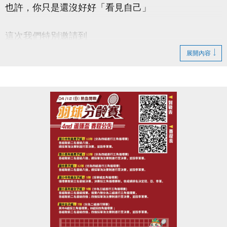
也許，你只是還沒好好「看見自己」
這次我們特別邀請到
#謐時光心理諮商所 －馬天日(實習心理師)
展開內容
【#本次講座主題 : 看見自己從此刻開始】
帶你一起：
◎ 認識「自我覺察」的重要性
◎ 學會辨識情緒與內在需求
◎ 練習簡單實用的覺察技巧
◎ 提升面對壓力與關係的能力
◆時間｜4/22 (三) 早上 10:00－12:00
◆地點｜蘆竹國民運動中心 3樓社區教室
◆洽詢專線｜03-2639066 #106
-