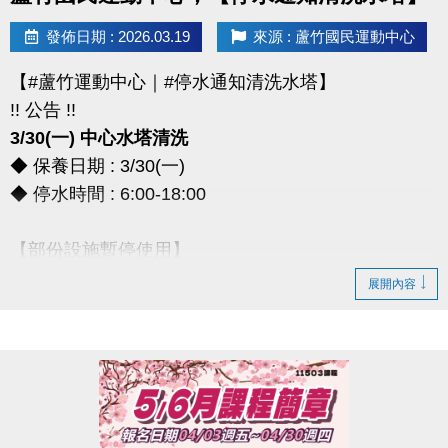
> 本券適用於長佳所屬運動中心期課及家教課單筆消費折抵（體驗課程不適
發佈日期 : 2026.03.19
來源 : 蘆竹國民運動中心
用），須現場報名繳費使用。
想報名期課及家教班的運動好友們，千萬別錯過喔～～～
【#蘆竹運動中心｜#停水通知清洗水塔】
!! 公告 !!
3/30(一) 中心水塔清洗
◆ 保養日期 : 3/30(一)
◆ 停水時間 : 6:00-18:00
【部份設施暫停使用】
◆ 全館空調設備、淋浴間、飲水機
展開內容
◆ 僅開放2樓和3樓廁所做使用
*** 造成不便，敬請見諒 ***
連絡資訊
-洽詢專線：03-2639066 #111、112