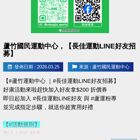
購買會員可加價租置物櫃：
◆【大】$400/月（原價 $500）
◆【小】$200/月（原價 $250）
數量有限，錯過就要等下次！
點圖片展開大圖
蘆竹國民運動中心，【長佳運動LINE好友招
優惠不併行；本公司保有活動最終決定權
募】
-------------------------------------
連絡資訊
發佈日期 : 2026.03.25
來源 : 蘆竹國民運動中心
-洽詢專線：03-2639066 #115、116
【#蘆竹運動中心 ｜#長佳運動LINE好友招募】
-官網 :
好康活動來啦趕快加入好友拿$200 折價券
https://www.lzsports.com.tw/zh_TW/news/pageID/1/
即日起加入 #長佳運動LINE好友 與 #蘆運粉專
-FB : 桃園市蘆竹國民運動中心
並完成指定步驟，就送你超實用好禮
-IG : @luzhusports
【#活動規則】
加入 LINE 好友