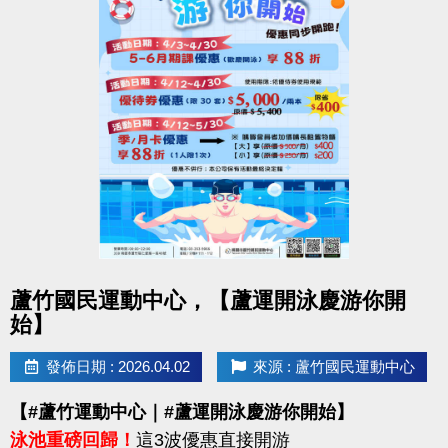
點圖片展開大圖
蘆竹國民運動中心，【蘆運開泳慶游你開
始】
發佈日期 : 2026.04.02
來源 : 蘆竹國民運動中心
【#蘆竹運動中心｜#蘆運開泳慶游你開始】
泳池重磅回歸！
這3波優惠直接開游