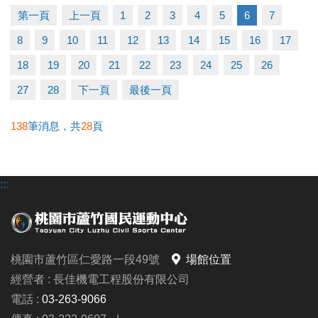
▶ 有氧、瑜珈、飛輪需年滿15歲；懸吊、空瑜需年滿
第一頁
上一頁
1
2
3
4
5
6
7
18歲。
8
9
10
11
12
13
14
15
16
17
▶ 若因人數不足無法開班，將於開課前通知，並請持
原信用卡、繳費憑證及發票至本中心辦理退費。
18
19
20
21
22
23
24
25
26
27
28
下一頁
最後一頁
連絡資訊
-洽詢專線：03-2639066 #112
138
筆消息，共
28
頁
-官網 :
https://www.lzsports.com.tw/zh_TW/news/pageID/1/
:::
-FB : 桃園市蘆竹國民運動中心
-IG : @luzhusports
桃園市蘆竹區仁愛路一段49號
場館位置
經營者 : 長佳機電工程股份有限公司
電話 :
03-263-9066