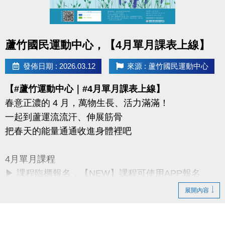
同一人報名三門以上 → 88折優惠
同一人報名兩門以上 → 9折優惠
點圖片展開大圖
蘆竹國民運動中心，【4月單月課表上線】
連絡資訊
-洽詢專線：03-2639066 #115、116
發佈日期 : 2026.03.12
來源 : 蘆竹國民運動中心
-官網 :
【#蘆竹運動中心｜#4月單月課表上線】
https://www.lzsports.com.tw/zh_TW/news/pageID/1/
春意正濃的 4 月，萬物生長、活力滿滿！
-FB : 桃園市蘆竹國民運動中心
一起到蘆運流流汗、伸展筋骨
-IG : @luzhusports
把春天的能量通通收進身體裡吧
4月單月課程
▶ 課程臨櫃報名，【NEW】課程可使用APP報名。
▶ 標示【 * 】請自備瑜珈墊。
展開內容
▶ 標示【 ★ 】為平日優惠課程。
▶ 上課請穿著運動服裝，並攜帶毛巾、水。