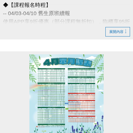
◆【課程報名時程】
-- 04/03-04/10 舊生原班續報
使用APP享9折優惠（部分課程無折扣），臨櫃享95折
~
展開內容
舊生們享有優先報名的期間，千萬別錯過！
◆【舊生定義】
報名完整3-4月期課、4月單月課程
且開班成功，無中途退費之學員
04/11-04/30 不分新舊生
APP報名享95折優惠
04/30 前 本期臨櫃報名
《 有 加碼優惠 喔 》