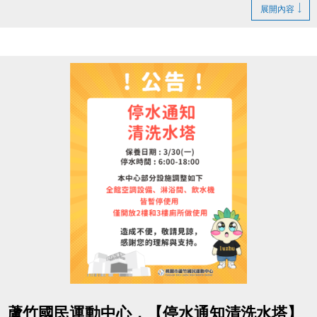
1. LINE ID：
@changjia_sports
展開內容
好友募集連結：
https://reurl.cc/qp5rQD
2.
追蹤
【蘆竹國民運動中心】臉書粉絲專頁
3.
分享
臉書粉絲專頁的貼文（設為公開）
4.
按讚並 @一位好友留言
「@______ #蘆竹好友拿優
惠」
完成後需至櫃檯由工作人員確認
【#活動獎品】
◆ 立即贈送 $200 課程抵用券
◆ 再送 FIN飲料 x2（隨機）
【#$200 課程抵用券說明】
於
6/30前加
入LINE好友，即可獲得
首發禮200元優惠
券
！
點圖片展開大圖
> 優惠券的使用期限
至115/6/30止
，逾期即失效。
蘆竹國民運動中心，【停水通知清洗水塔】