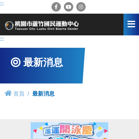
跳
:::
到
主
要
內
容
:::
區
最新消息
首頁
最新消息