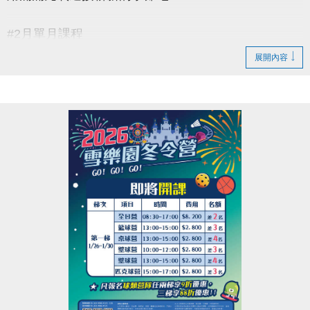
#2月單月課程
▶ 課程臨櫃報名，【NEW】課程可使用APP報名。
展開內容
▶ 標示【 * 】請自備瑜珈墊。
▶ 標示【 ★ 】為平日優惠課程。
▶ 上課請穿著運動服裝，並攜帶毛巾、水。
▶ 有氧、瑜珈、飛輪需年滿15歲；懸吊、空瑜需年滿
18歲。
▶ 若因人數不足無法開班，將於開課前通知，並請持
原信用卡、繳費憑證及發票至本中心辦理退費。
連絡資訊
-洽詢專線：03-2639066 #115、116
-官網 :
https://www.lzsports.com.tw/zh_TW/news/pageID/1/
-FB : 桃園市蘆竹國民運動中心