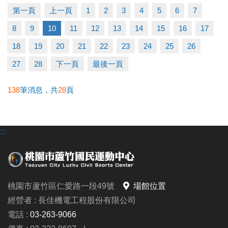
快跟著「蘆寶」和「薇薇」一起勇闖雪樂園，
第一頁
上一頁
1
2
3
4
5
6
7
留下最歡樂、最難忘的冬日回憶吧～
8
9
10
11
12
13
14
15
16
17
【加碼優惠】
18
19
20
21
22
23
24
25
26
凡報名球類營隊任兩梯享9折優惠，三梯享88折優惠!!
27
28
下一頁
最後一頁
【報名資訊】開課前皆可報名，把握最後機會！
138
筆消息，共
28
頁
報名只到115/1/25(日)請別錯過囉
:::
連絡資訊
-洽詢專線：03-2639066 #115、116
-官網 :
https://www.lzsports.com.tw/zh_TW/news/pageID/1/
桃園市蘆竹區仁愛路一段49號
場館位置
-FB : 桃園市蘆竹國民運動中心
經營者 : 長佳機電工程股份有限公司
-IG : @luzhusports
電話 :
03-263-9066