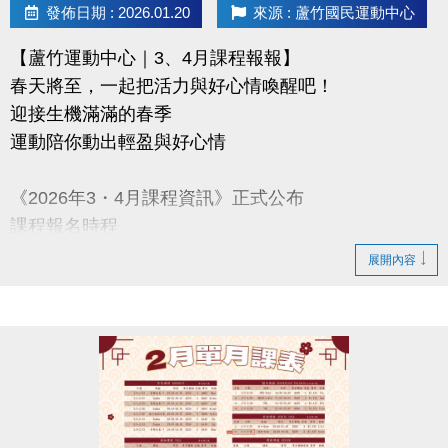
發佈日期 : 2026.01.20
來源 : 蘆竹國民運動中心
【蘆竹運動中心｜3、4月課程報報】
春天將至，一起把活力與好心情喚醒吧！
迎接生機滿滿的春季
運動陪你動出輕盈與好心情
《2026年3・4月課程資訊》正式公布
課程報名時程
2/3-2/10 舊生原班續報
展開內容
使用APP享9折優惠（部分課程無折扣），臨櫃享95折
~
舊生們享有優先報名的期間，千萬別錯過！
【舊生定義】
報名完整1-2月期課、2月單月課程