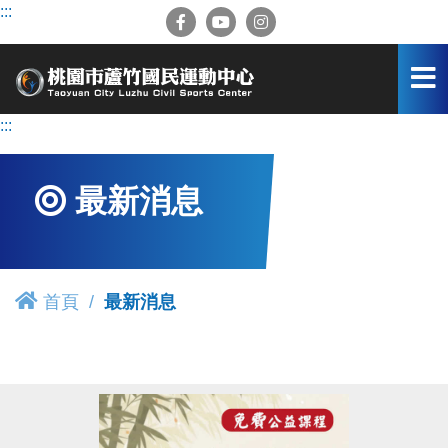
跳
:::
到
主
要
內
容
:::
區
最新消息
首頁
最新消息