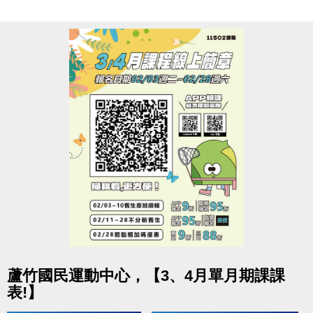
若需再次入場，需付費or過卡記次，方可使用
連絡資訊
-洽詢專線：03-2639066 #112
-官網 :
https://www.lzsports.com.tw/zh_TW/news/pageID/1/
-FB : 桃園市蘆竹國民運動中心
-IG : @luzhusports
點圖片展開大圖
蘆竹國民運動中心，【3、4月單月期課課
表!】