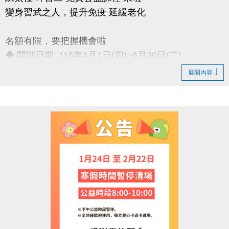
變身習武之人，提升免疫 延緩老化
名額有限，要把握機會啦
◆ 開訓日期: 115年1月1日(四)~6月30日(二)
◆ 訓練時間: 每週一至週五 上午06:00-08:00
展開內容
◆ 訓練地點: 桃園市蘆竹國民運動中心 三樓綜合球場
連絡資訊
-洽詢專線：03-2639066 #115、116
-官網 :
https://www.lzsports.com.tw/zh_TW/news/pageID/1/
-FB : 桃園市蘆竹國民運動中心
-IG : @luzhusports