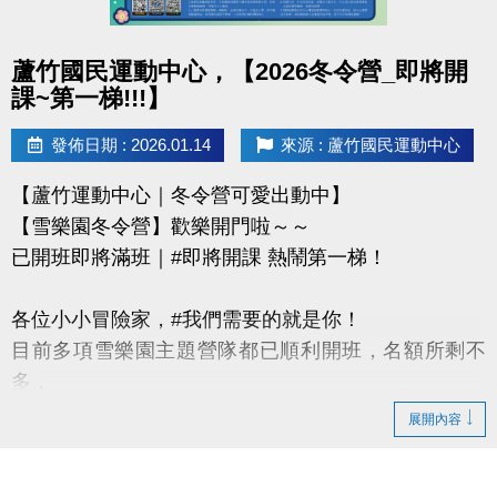
-IG : @luzhusports
點圖片展開大圖
蘆竹國民運動中心，【2026冬令營_即將開
課~第一梯!!!】
發佈日期 : 2026.01.14
來源 : 蘆竹國民運動中心
【蘆竹運動中心｜冬令營可愛出動中】
【雪樂園冬令營】歡樂開門啦～～
已開班即將滿班｜#即將開課 熱鬧第一梯！
各位小小冒險家，#我們需要的就是你！
目前多項雪樂園主題營隊都已順利開班，名額所剩不
多，
還有部分課程即將開課，只差幾位小小探險家就能啟
展開內容
程！