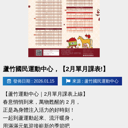
且開班成功，無中途退費之學員
2/11-2/28 不分新舊生
APP報名享95折優惠
2/28 前 本期臨櫃報名
◆有 加碼優惠 喔◆
同一人報名三門以上 → 88折優惠
同一人報名兩門以上 → 9折優惠
點圖片展開大圖
蘆竹國民運動中心，【2月單月課表!】
連絡資訊
發佈日期 : 2026.01.15
來源 : 蘆竹國民運動中心
-洽詢專線：03-2639066 #115、116
【蘆竹運動中心｜2月單月課表上線】
-官網 :
春意悄悄到來，萬物甦醒的 2 月，
https://www.lzsports.com.tw/zh_TW/news/pageID/1/
正是為身體注入活力的好時刻！
-FB : 桃園市蘆竹國民運動中心
一起到蘆運動起來、流汗暖身，
-IG : @luzhusports
用滿滿元氣迎接嶄新的季節吧