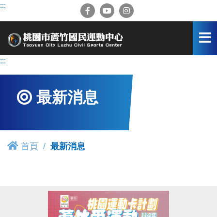
跳
:::
到
主
要
內
容
:::
區
最新消息
首頁
最新消息