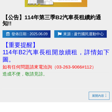
usp=header
名額限30名喔! 報滿為止~~
點圖片展開大圖
【公告】114年第三季B2汽車長租續約通
#街頭健身
知!!
---------------------------------------------------
歡迎所有對銀髮族運動、體態保養有興趣之民眾報名
發佈日期 : 2025.06.09
來源 : 蘆竹國民運動中心
參加！
【重要提醒】
若有相關問題，請電洽 03-2639066 #106
114年B2汽車長租開放續租，詳情如下
圖。
如有任何問題請來電洽詢（03-263-9066#112）
造成不便，敬請見諒。
展開內容