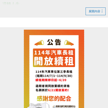
逆轉人生」
在邁入超高齡化的社會人口結構
展開內容
醫療跟照護資源已經瀕臨崩潰
保持健康不能只是淪為口號!!
老年維持強壯才是勢在必行的~~~(o゜▽゜)o☆
--------------------------------------------------------
活動日期：114/06/21(六)下午15:00~17:00
活動地點：桃園市蘆竹區仁愛路一段49號，3樓社區教
室。
參加對象：有興趣者皆可報名，參加者皆有小禮物!!
---------------------------------------------------
報名請掃QR-CODE或點選下方連結填寫報名喔!!
報名連結 :
https://docs.google.com/forms/d/e/1FAIpQLSd258G-
_PM8zlhA1SLYuzuD28fcouB_rYxMZJPL1BvIKyLAmw/