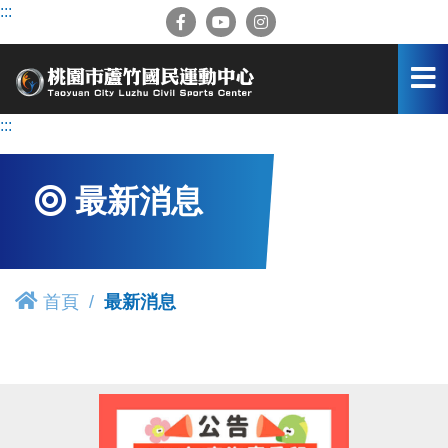
跳
:::
到
主
要
內
容
:::
區
最新消息
首頁
最新消息