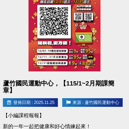
心一樓櫃檯報名。
報名費用：免費
●聯絡資訊 : (球館部) 03-2639066 #115
●活動地點 : 桃園市蘆竹國民運動
點圖片展開大圖
蘆竹國民運動中心，【115/1~2月期課簡
章】
發佈日期 : 2025.11.25
來源 : 蘆竹國民運動中心
【小編課程報報】
新的一年一起把健康和好心情練起來！