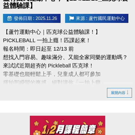
益體驗課】
發佈日期 : 2025.11.26
來源 : 蘆竹國民運動中心
【蘆竹運動中心｜匹克球公益體驗課！】
PICKLEBALL 一拍上癮！匹課起來！
報名時間：即日起至 12/13 前
想找入門容易、趣味滿分、又能全家同樂的運動嗎？
來試試近期超夯的 Pickleball 匹克球！
零基礎也能輕鬆上手，兒童成人都可參加
揮拍那瞬間的爽感，絕對讓你「一拍上癮」
展開內容
●報名辦法
活動日期: 114 年 12 月13日 (六)
報名時間：課程開放報名日:即日起至開課前
報名資格：不限(歡迎新住民及外籍勞工朋友踴躍報名)
報名方式：採現場報名，請至桃園市蘆竹國民運動中