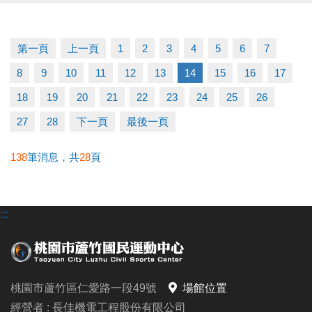
▶ 上課請穿著運動服裝，並攜帶毛巾、水。
▶ 有氧、瑜珈、飛輪需年滿15歲；懸吊、空瑜需年滿
18歲。
第一頁
上一頁
1
2
3
4
5
6
7
▶ 若因人數不足無法開班，將於開課前通知，並請持
8
9
10
11
12
13
14
15
16
17
原信用卡、繳費憑證及發票至本中心辦理退費。
冬日不偷懶，12月一起動起來！
18
19
20
21
22
23
24
25
26
課務部：03-2639066 #115
27
28
下一頁
最後一頁
138
筆消息，共
28
頁
:::
桃園市蘆竹區仁愛路一段49號
場館位置
經營者 : 長佳機電工程股份有限公司