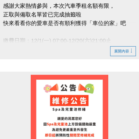
感謝大家熱情參與，本次汽車季租名額有限，
正取與備取名單皆已完成抽籤啦
快來看看你的愛車是否有順利獲得「車位的家」吧
繳費日期：12/1(一) 07:00-12/20(六)21:00止
逾期未繳費視同放棄，恕不保留中籤資格
展開內容
小提醒
● 正取者請務必於期限內完成繳費，以維持承租資格
● 若正取者未於期限內完成繳費，將依序通知 備取名
單遞
補
● 承租權限限本人使用，不得轉讓
洽詢專線 : (03)263-9066 分機111
官網 :