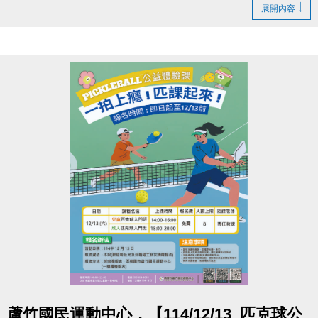
為止。
展開內容
此次缺失也會同步納入近期泳池歲修項目一併處理，
讓大家未來使用能更安心
造成您的不便，敬請見諒，感謝您的耐心與體諒
洽詢專線
(03)263-9066 分機111
官網 :
https://www.lzsports.com.tw/zh_TW/news/pageID/1/
FB : 桃園市蘆竹國民運動中心
IG : @luzhusports
點圖片展開大圖
蘆竹國民運動中心，【114/12/13_匹克球公