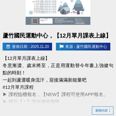
詳細課程與報名方式，請洽現場櫃檯或來電詢問。
課務部：03-2639066 #115
桃園市蘆竹國民運動中心
點圖片展開大圖
所有資訊以中心公告為主，感謝您的支持與陪伴。
蘆竹國民運動中心，【12月單月課表上線】
祝大家 2026 開運動起、好事連連！
發佈日期 : 2025.11.20
來源 : 蘆竹國民運動中心
【12月單月課表上線】
冬意漸濃、歲末將至，正是用運動替今年畫上強健句
點的時刻！
一起到蘆運暖身流汗，迎接滿滿新能量吧
#12月單月課程
▶ 課程臨櫃報名，【NEW】課程可使用APP報名。
▶ 標示【 * 】請自備瑜珈墊。
▶ 標示【 ★ 】為平日優惠課程。
展開內容