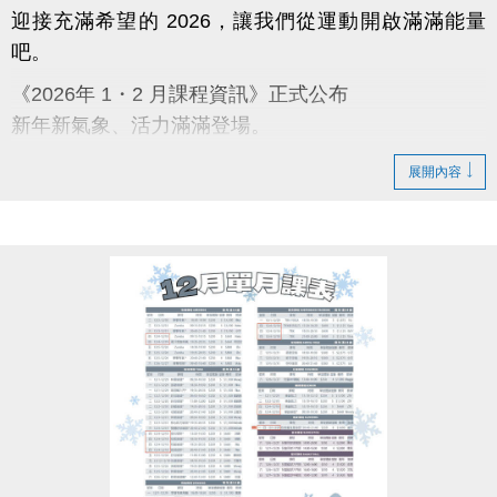
迎接充滿希望的 2026，讓我們從運動開啟滿滿能量
吧。
《2026年 1・2 月課程資訊》正式公布
新年新氣象、活力滿滿登場。
蘆寶與薇薇陪你迎向嶄新的一年，一起動出幸福與好
展開內容
運。
【課程報名時程】
12/3～12/10：舊生原班續報 APP 9 折；臨櫃報名 95
折
12/11～12/31：APP 報名 9 折
12/31 前：多門課程享特別新年回饋，兩門 9 折；三
門 88 折
【原班學員定義】
曾參加完整 11–12 月期課程或 12 月單月課程，並開
班成功且無退費紀錄之學員。