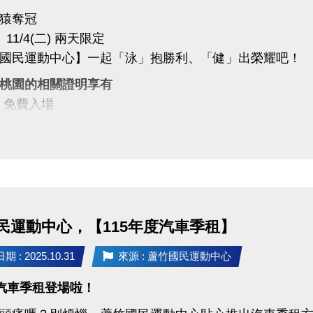
猿奪冠
)、11/4(二) 兩天限定
國民運動中心】一起「泳」抱勝利、「健」出榮耀吧！
桃園的相關證明享有
▻ 免費入場
▻ 第一小時免費入場
中心同樂
猿喝采、為桃園加油！
運動中心 #樂天桃猿 #RakutenMonkeys
政府體育局 #封王同樂 #運動中心優惠 #全民運動
民運動中心，【115年度汽車季租】
 : 2025.10.31
來源 : 蘆竹國民運動中心
度汽車季租登場啦！