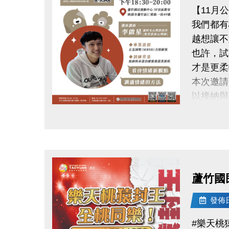
【11月
我們都有
越想讓不
也許，試
才是更柔
本次邀請
以接納與
從新的角
點圖片展開大圖
學習更健
練習與自
時間｜11/1
地點｜蘆
蘆竹國
講師｜李
具接納與
發佈日期
公益免費
#樂天桃
掃描 Q