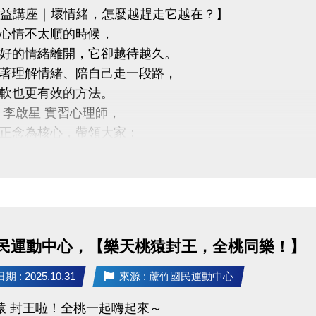
公益講座｜壞情緒，怎麼越趕走它越在？】
心情不太順的時候，
好的情緒離開，它卻越待越久。
著理解情緒、陪自己走一段路，
軟也更有效的方法。
 李啟星 實習心理師，
正念為核心，帶領大家：
度看待情緒
康的情緒調節方式
己和平共處
8 (一) 18:30－20:00
竹國民運動中心 3樓社區教室
民運動中心，【樂天桃猿封王，全桃同樂！】
啟星 實習心理師
承諾治療實務訓練、正念減壓（MBSR）合格師資資格
 : 2025.10.31
來源 : 蘆竹國民運動中心
講座・限額30位
猿 封王啦！全桃一起嗨起來～
R Code 填表報名，與我們一起培養更穩定、自在的心。