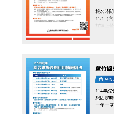
正取公告：1
報名時間
(將同步
11/1（
中籤繳費
採線上登
114/12/
抽籤日期
請攜帶身
點圖片展開大圖
11/24（
洽詢專線
於本中心
(03)263
蘆竹國
抽籤結果
小提醒：
11/28（
發佈日期
每人限登
公布於：
承租權限
114年
繳費時間
想固定時
讓你的愛
12/1（一
一年一度