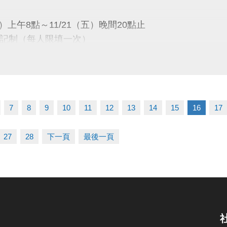
/1～115/12/31（每三個月續約繳費一次）
六）上午8點～11/21（五）晚間20點止
記制（每人限填一次）
僅限籃、排、羽球運動使用，禁止教學與訓練。
同，僅供個人運動使用。
一）下午13:00
、場地使用規定及課程占用時段請詳見公告。
會議室公開抽籤
7
8
9
10
11
12
13
14
15
16
17
公布
27
28
下一頁
最後一頁
五）下午16:00
1樓球館櫃台／官網／FB粉絲專頁
）08:00～12/14（日）21:30止