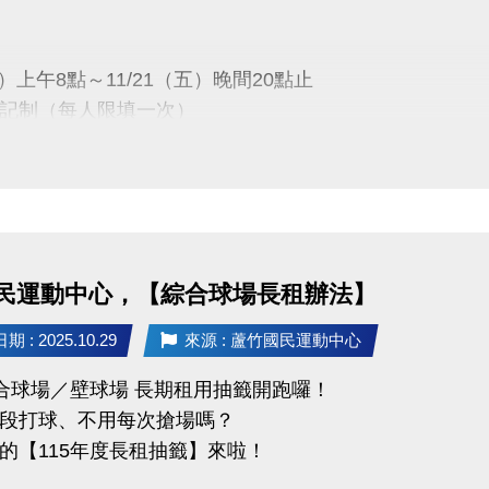
1/28(五)15:00
於中心臉書及官網公告)
六）上午8點～11/21（五）晚間20點止
時間
記制（每人限填一次）
1(一)～12/20(六)止
分證、駕照、行車執照正本辦理簽約繳費喔！
一）下午13:00
會議室公開抽籤
-9066 分機111
民運動中心，【綜合球場長租辦法】
公布
五）下午16:00
 : 2025.10.29
來源 : 蘆竹國民運動中心
記一輛車，不得重複或代登記。
1樓球館櫃台／官網／FB粉絲專頁
限本人使用，不可轉讓。
綜合球場／壁球場 長期租用抽籤開跑囉！
段打球、不用每次搶場嗎？
車在蘆竹運動中心安心停、放心停~
）08:00～12/14（日）21:30止
的【115年度長租抽籤】來啦！