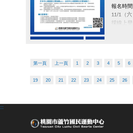
使用期限
報名時間
115/1
11/1（
採線上登
注意：
綜合球場
抽籤日期
壁球場亦
點圖片展開大圖
11/24（
抽籤資格
於本中心
第一頁
上一頁
1
2
3
4
5
6
抽籤結果
19
20
21
22
23
24
25
26
11/28（
公布於：
繳費時間
:::
12/1（一
使用期限