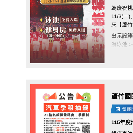
為慶祝桃
11/3(一
來【蘆竹
出示設籍
游泳池 
健身房 
全桃運動
點圖片展開大圖
一起為桃
#蘆竹國民
#桃園市
蘆竹國
發佈日期
115年