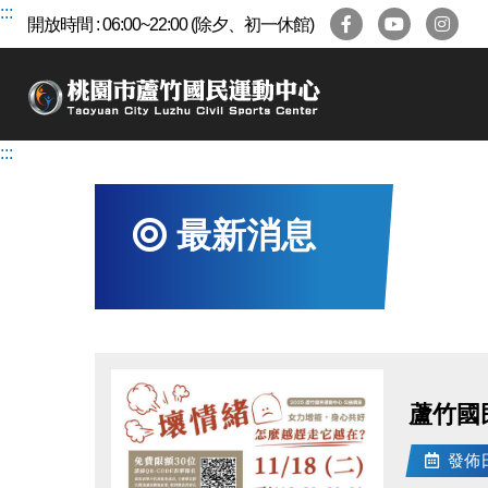
跳
:::
開放時間 : 06:00~22:00 (除夕、初一休館)
到
主
要
內
容
:::
區
最新消息
蘆竹國
發佈日期