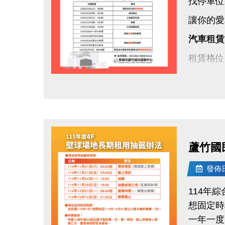
找停車位
讓你的愛
汽車租賃
租賃格位
租期方式
點圖片展開大圖
保證金：
租期：11
登記期間：1
蘆竹國
每天 08
發佈日期
名冊公告：
114年
抽籤日期：1
想固定時
地點：蘆
一年一度