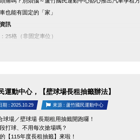
頭痛嗎？別煩惱～蘆竹國民運動中心貼心推出汽車季租
車也能有固定的「家」
資訊
：25格（非固定車位）
：季租制，每季7,500元
2,500元（簽約時繳交）
5年1月1日至115年12月31日止
14/11/1(六)～11/23(日)
民運動中心，【壁球場長租抽籤辦法】
:00～21:00 至本館1樓客服組辦理現場登記
 : 2025.10.29
來源 : 蘆竹國民運動中心
11/25(二)前
綜合球場／壁球場 長期租用抽籤開跑囉！
1/27(四) 14:00
段打球、不用每次搶場嗎？
竹國民運動中心1樓
的【115年度長租抽籤】來啦！