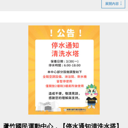
1. LINE ID：
@changjia_sports
展開內容
好友募集連結：
https://reurl.cc/qp5rQD
2.
追蹤
【蘆竹國民運動中心】臉書粉絲專頁
3.
分享
臉書粉絲專頁的貼文（設為公開）
4.
按讚並 @一位好友留言
「@______ #蘆竹好友拿優
惠」
完成後需至櫃檯由工作人員確認
【#活動獎品】
◆ 立即贈送 $200 課程抵用券
◆ 再送 FIN飲料 x2（隨機）
【#$200 課程抵用券說明】
於
6/30前加
入LINE好友，即可獲得
首發禮200元優惠
券
！
點圖片展開大圖
> 優惠券的使用期限
至115/6/30止
，逾期即失效。
蘆竹國民運動中心，【停水通知清洗水塔】