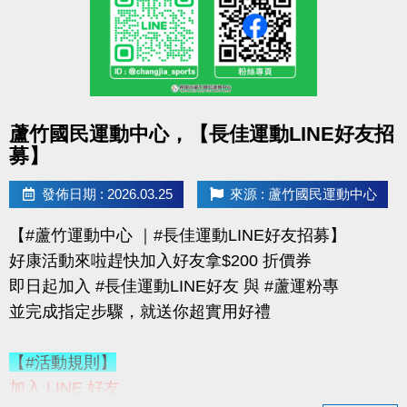
購買會員可加價租置物櫃：
◆【大】$400/月（原價 $500）
◆【小】$200/月（原價 $250）
數量有限，錯過就要等下次！
點圖片展開大圖
蘆竹國民運動中心，【長佳運動LINE好友招
優惠不併行；本公司保有活動最終決定權
募】
-------------------------------------
連絡資訊
發佈日期 : 2026.03.25
來源 : 蘆竹國民運動中心
-洽詢專線：03-2639066 #115、116
【#蘆竹運動中心 ｜#長佳運動LINE好友招募】
-官網 :
好康活動來啦趕快加入好友拿$200 折價券
https://www.lzsports.com.tw/zh_TW/news/pageID/1/
即日起加入 #長佳運動LINE好友 與 #蘆運粉專
-FB : 桃園市蘆竹國民運動中心
並完成指定步驟，就送你超實用好禮
-IG : @luzhusports
【#活動規則】
加入 LINE 好友