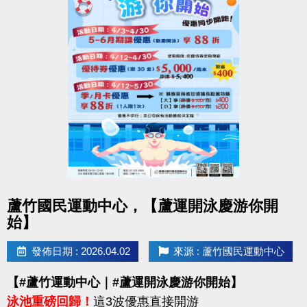
點圖片展開大圖
蘆竹國民運動中心，【蘆運開泳慶游你開
始】
發佈日期 : 2026.04.02
來源 : 蘆竹國民運動中心
【#蘆竹運動中心｜#蘆運開泳慶游你開始】
泳池重磅回歸！
這3波優惠直接開游