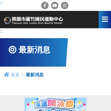
跳
:::
到
主
要
內
容
:::
區
最新消息
首頁
最新消息