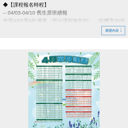
◆【課程報名時程】
-- 04/03-04/10 舊生原班續報
使用APP享9折優惠（部分課程無折扣），臨櫃享95折
~
展開內容
舊生們享有優先報名的期間，千萬別錯過！
◆【舊生定義】
報名完整3-4月期課、4月單月課程
且開班成功，無中途退費之學員
04/11-04/30 不分新舊生
APP報名享95折優惠
04/30 前 本期臨櫃報名
《 有 加碼優惠 喔 》