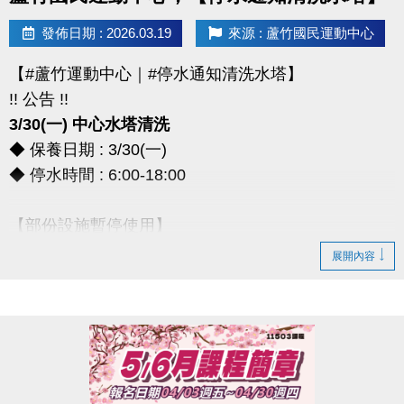
> 本券適用於長佳所屬運動中心期課及家教課單筆消費折抵（體驗課程不適
發佈日期 : 2026.03.19
來源 : 蘆竹國民運動中心
用），須現場報名繳費使用。
想報名期課及家教班的運動好友們，千萬別錯過喔～～～
【#蘆竹運動中心｜#停水通知清洗水塔】
!! 公告 !!
3/30(一) 中心水塔清洗
◆ 保養日期 : 3/30(一)
◆ 停水時間 : 6:00-18:00
【部份設施暫停使用】
◆ 全館空調設備、淋浴間、飲水機
展開內容
◆ 僅開放2樓和3樓廁所做使用
*** 造成不便，敬請見諒 ***
連絡資訊
-洽詢專線：03-2639066 #111、112