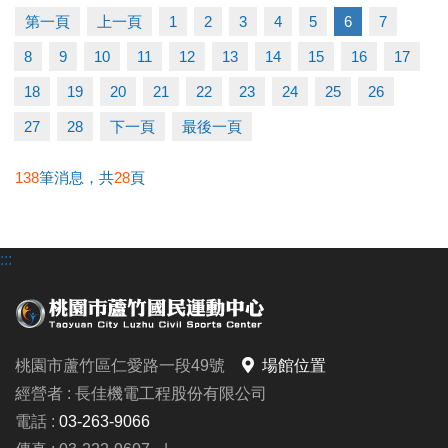
▶ 有氧、瑜珈、飛輪需年滿15歲；懸吊、空瑜需年滿
第一頁
上一頁
1
2
3
4
5
6
7
18歲。
8
9
10
11
12
13
14
15
16
17
▶ 若因人數不足無法開班，將於開課前通知，並請持
原信用卡、繳費憑證及發票至本中心辦理退費。
18
19
20
21
22
23
24
25
26
27
28
下一頁
最後一頁
連絡資訊
-洽詢專線：03-2639066 #112
138
筆消息，共
28
頁
-官網 :
https://www.lzsports.com.tw/zh_TW/news/pageID/1/
:::
-FB : 桃園市蘆竹國民運動中心
-IG : @luzhusports
桃園市蘆竹區仁愛路一段49號
場館位置
經營者 : 長佳機電工程股份有限公司
電話 :
03-263-9066