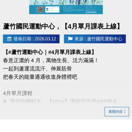
同一人報名三門以上 → 88折優惠
同一人報名兩門以上 → 9折優惠
點圖片展開大圖
蘆竹國民運動中心，【4月單月課表上線】
連絡資訊
-洽詢專線：03-2639066 #115、116
發佈日期 : 2026.03.12
來源 : 蘆竹國民運動中心
-官網 :
【#蘆竹運動中心｜#4月單月課表上線】
https://www.lzsports.com.tw/zh_TW/news/pageID/1/
春意正濃的 4 月，萬物生長、活力滿滿！
-FB : 桃園市蘆竹國民運動中心
一起到蘆運流流汗、伸展筋骨
-IG : @luzhusports
把春天的能量通通收進身體裡吧
4月單月課程
▶ 課程臨櫃報名，【NEW】課程可使用APP報名。
▶ 標示【 * 】請自備瑜珈墊。
展開內容
▶ 標示【 ★ 】為平日優惠課程。
▶ 上課請穿著運動服裝，並攜帶毛巾、水。