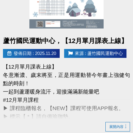
詳細課程與報名方式，請洽現場櫃檯或來電詢問。
課務部：03-2639066 #115
桃園市蘆竹國民運動中心
點圖片展開大圖
所有資訊以中心公告為主，感謝您的支持與陪伴。
蘆竹國民運動中心，【12月單月課表上線】
祝大家 2026 開運動起、好事連連！
發佈日期 : 2025.11.20
來源 : 蘆竹國民運動中心
【12月單月課表上線】
冬意漸濃、歲末將至，正是用運動替今年畫上強健句
點的時刻！
一起到蘆運暖身流汗，迎接滿滿新能量吧
#12月單月課程
▶ 課程臨櫃報名，【NEW】課程可使用APP報名。
▶ 標示【 * 】請自備瑜珈墊。
▶ 標示【 ★ 】為平日優惠課程。
展開內容