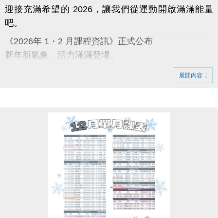
迎接充滿希望的 2026，讓我們從運動開啟滿滿能量
吧。
《2026年 1・2 月課程資訊》正式公布
新年新氣象、活力滿滿登場。
蘆寶與薇薇陪你迎向嶄新的一年，一起動出幸福與好
展開內容
運。
【課程報名時程】
12/3～12/10：舊生原班續報 APP 9 折；臨櫃報名 95
折
12/11～12/31：APP 報名 9 折
12/31 前：多門課程享特別新年回饋，兩門 9 折；三
門 88 折
【原班學員定義】
曾參加完整 11–12 月期課程或 12 月單月課程，並開
班成功且無退費紀錄之學員。