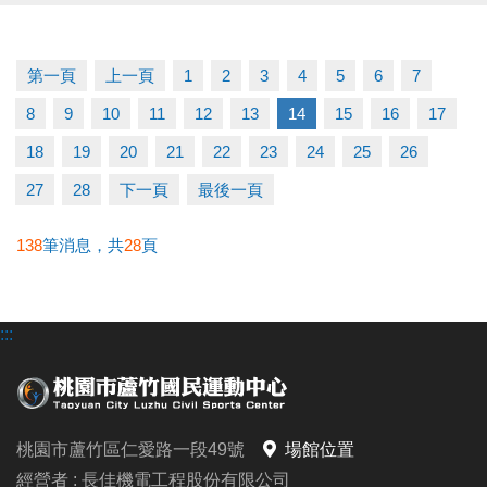
▶ 上課請穿著運動服裝，並攜帶毛巾、水。
▶ 有氧、瑜珈、飛輪需年滿15歲；懸吊、空瑜需年滿
18歲。
第一頁
上一頁
1
2
3
4
5
6
7
▶ 若因人數不足無法開班，將於開課前通知，並請持
8
9
10
11
12
13
14
15
16
17
原信用卡、繳費憑證及發票至本中心辦理退費。
冬日不偷懶，12月一起動起來！
18
19
20
21
22
23
24
25
26
課務部：03-2639066 #115
27
28
下一頁
最後一頁
138
筆消息，共
28
頁
:::
桃園市蘆竹區仁愛路一段49號
場館位置
經營者 : 長佳機電工程股份有限公司