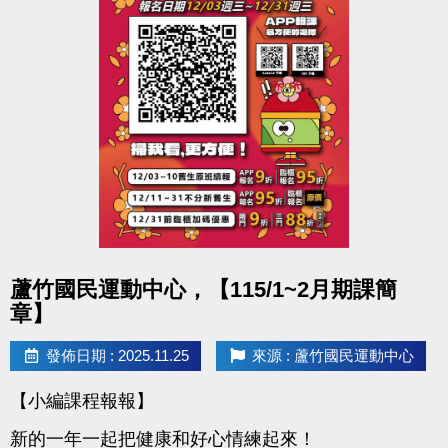
心一樓櫃檯報名。
報名費用：免費
●聯絡資訊 : (球館部) 03-2639066 #115
●活動地點 : 桃園市蘆竹國民運動
點圖片展開大圖
蘆竹國民運動中心，【115/1~2月期課簡
章】
發佈日期 : 2025.11.25
來源 : 蘆竹國民運動中心
【小編課程報報】
新的一年一起把健康和好心情練起來！