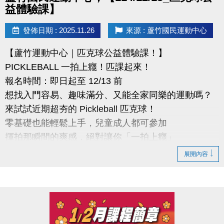
益體驗課】
發佈日期 : 2025.11.26
來源 : 蘆竹國民運動中心
【蘆竹運動中心｜匹克球公益體驗課！】
PICKLEBALL 一拍上癮！匹課起來！
報名時間：即日起至 12/13 前
想找入門容易、趣味滿分、又能全家同樂的運動嗎？
來試試近期超夯的 Pickleball 匹克球！
零基礎也能輕鬆上手，兒童成人都可參加
揮拍那瞬間的爽感，絕對讓你「一拍上癮」
展開內容
●報名辦法
活動日期: 114 年 12 月13日 (六)
報名時間：課程開放報名日:即日起至開課前
報名資格：不限(歡迎新住民及外籍勞工朋友踴躍報名)
報名方式：採現場報名，請至桃園市蘆竹國民運動中