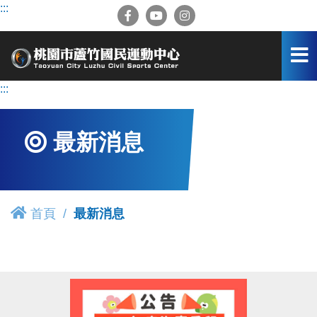
跳
:::
到
主
要
內
容
:::
區
最新消息
首頁
最新消息