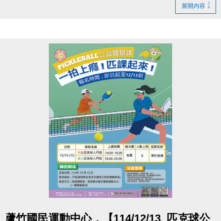
為止。
展開內容
此次缺失也會同步納入近期泳池歲修項目一併處理，
讓大家未來使用能更安心
造成您的不便，敬請見諒，感謝您的耐心與體諒
洽詢專線
(03)263-9066 分機111
官網 :
https://www.lzsports.com.tw/zh_TW/news/pageID/1/
FB : 桃園市蘆竹國民運動中心
IG : @luzhusports
點圖片展開大圖
蘆竹國民運動中心，【114/12/13_匹克球公