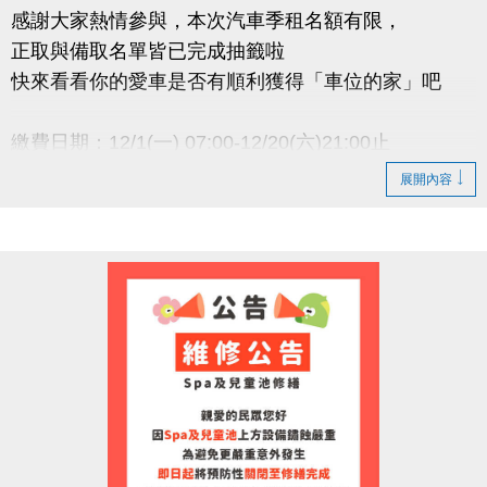
感謝大家熱情參與，本次汽車季租名額有限，
正取與備取名單皆已完成抽籤啦
快來看看你的愛車是否有順利獲得「車位的家」吧
繳費日期：12/1(一) 07:00-12/20(六)21:00止
逾期未繳費視同放棄，恕不保留中籤資格
展開內容
小提醒
● 正取者請務必於期限內完成繳費，以維持承租資格
● 若正取者未於期限內完成繳費，將依序通知 備取名
單遞
補
● 承租權限限本人使用，不得轉讓
洽詢專線 : (03)263-9066 分機111
官網 :