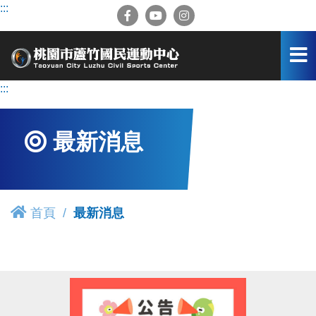
跳
:::
到
主
要
內
容
:::
區
最新消息
首頁
最新消息