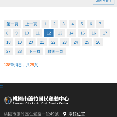
展開內容
證。
- 得獎者為小朋友，則請攜帶戶口名簿及健保卡領
獎。
第一頁
上一頁
1
2
3
4
5
6
7
- 會員卡獎項領取日即為開卡日，會員資格當日起開始
8
9
10
11
12
13
14
15
16
17
生效，恕無法延後使用。
- 課程抵用金$1500及場地抵用金$500，皆不可分次使
18
19
20
21
22
23
24
25
26
用，進行折抵後，由櫃檯收回。
27
28
下一頁
最後一頁
- 若使用課程折抵金報課，該課程有未開課成功之情
況，不得退費折換現金，但可轉班至有開課成功之課
138
筆消息，共
28
頁
程。
- 因活動核銷需要，會複印得獎者身分證或相關個人資
:::
料，領獎則視同同意提供本人資料，可請櫃檯註明僅
供此活動使用。
- 本活動作業說明蘆竹國民運動中心保有解釋、修正、
調整、終止等相關權利，其詳細辦法、變更事項或未
桃園市蘆竹區仁愛路一段49號
場館位置
盡事宜則以網站公告為主。