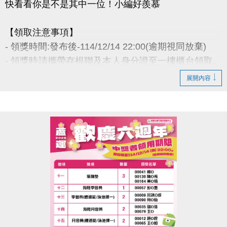
快看看你是不是其中一位！小編好羨慕
【領取注意事項】
- 領獎時間:發布後-114/12/14 22:00(逾期視同放棄)
- 領獎時請攜帶存根聯及本人身分證至一樓櫃台領取。
若無法親領，代領者亦需攜帶存根聯、中獎者身分
展開內容
證。
- 得獎者為小朋友，則請攜帶戶口名簿及健保卡領
獎。
- 會員卡獎項領取日即為開卡日，會員資格當日起開始
生效，恕無法延後使用。
- 課程抵用金$1500及場地抵用金$500，皆不可分次使
用，進行折抵後，由櫃檯收回。
- 若使用課程折抵金報課，該課程有未開課成功之情
況，不得退費折換現金，但可轉班至有開課成功之課
程。