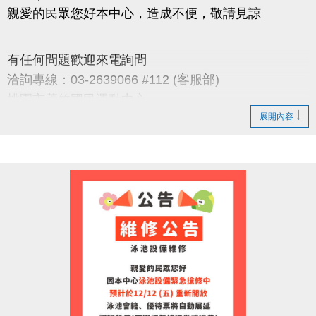
親愛的民眾您好本中心，造成不便，敬請見諒
有任何問題歡迎來電詢問
洽詢專線：03-2639066 #112 (客服部)
桃園市蘆竹國民運動中心
展開內容
官網 :
https://www.lzsports.com.tw/zh_TW/news/pageID/1/
FB : 桃園市蘆竹國民運動中心
IG : @luzhusports