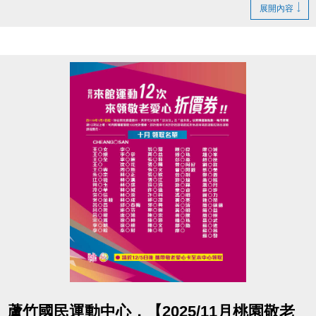
造成不便、敬請見諒
展開內容
洽詢專線 : (03)263-9066 分機111、112
官網 :
https://www.lzsports.com.tw/zh_TW/news/pageID/1/
FB : @桃園市蘆竹國民運動中心
IG : @luzhusports
點圖片展開大圖
蘆竹國民運動中心，【2025/11月桃園敬老