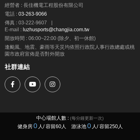
經營者 : 長佳機電工程股份有限公司
電話 :
03-263-9066
洽詢專線 : (03)263-9066 分機114、115
傳真 : 03-222-9607
|
官網 :
E-mail :
luzhusports@changjia.com.tw
https://www.lzsports.com.tw/zh_TW/news/pageID/1/
開放時間 : 06:00~22:00 (除夕、初一休館)
FB : @桃園市蘆竹國民運動中心
逢颱風、地震、豪雨等天災均依照行政院人事行政總處或桃
IG : @luzhusports
園市政府宣佈是否對外開放
社群連結