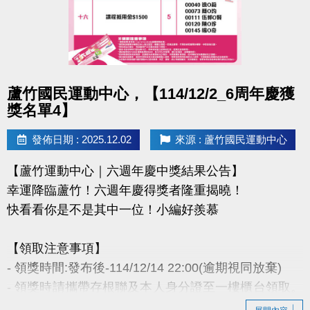
- 因活動核銷需要，會複印得獎者身分證或相關個人資
料，領獎則視同同意提供本人資料，可請櫃檯註明僅
供此活動使用。
- 本活動作業說明蘆竹國民運動中心保有解釋、修正、
調整、終止等相關權利，其詳細辦法、變更事項或未
點圖片展開大圖
蘆竹國民運動中心，【114/12/2_6周年慶獲
盡事宜則以網站公告為主。
獎名單4】
洽詢專線 : (03)263-9066 分機114、115
發佈日期 : 2025.12.02
來源 : 蘆竹國民運動中心
官網 :
【蘆竹運動中心｜六週年慶中獎結果公告】
https://www.lzsports.com.tw/zh_TW/news/pageID/1/
幸運降臨蘆竹！六週年慶得獎者隆重揭曉！
FB : @桃園市蘆竹國民運動中心
快看看你是不是其中一位！小編好羨慕
IG : @luzhusports
【領取注意事項】
- 領獎時間:發布後-114/12/14 22:00(逾期視同放棄)
- 領獎時請攜帶存根聯及本人身分證至一樓櫃台領取。
若無法親領，代領者亦需攜帶存根聯、中獎者身分