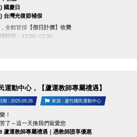
(五) 國慶日
 (五) 台灣光復節補假
，全館皆採
【假日計價】收費
時段：12:00–12:30
並配合，謝謝您的理解。
民運動中心，【蘆運教師專屬禮遇】
 : 2025.09.26
來源 : 蘆竹國民運動中心
樂！
苦了～這一天換我們寵愛您
9/28 蘆運教師專屬禮遇｜憑教師證享優惠