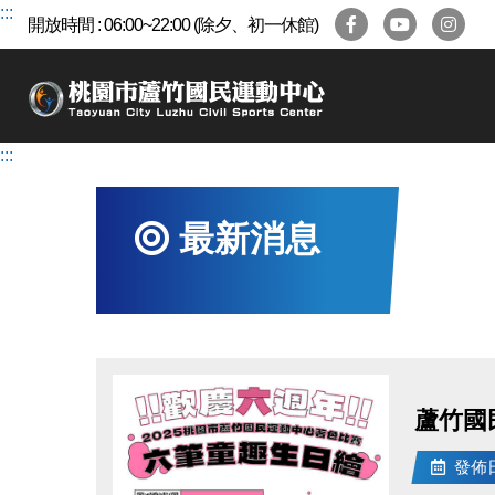
跳
:::
開放時間 : 06:00~22:00 (除夕、初一休館)
到
主
要
內
容
:::
區
最新消息
蘆竹國
發佈日期