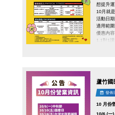
快標記身
想提升運
#蘆竹國
10月就
活動日期｜即
適用範圍
優惠內容
1.1對
2.20
點圖片展開大圖
再加碼送
蘆竹國
發佈日期
10 月
10/6 (