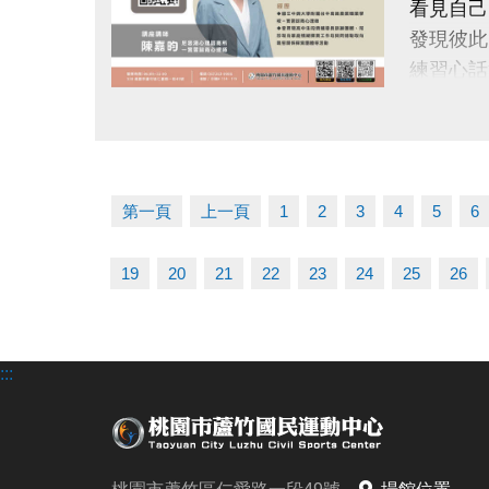
看見自己
發現彼此
練習心話
講師：陳
點圖片展開大圖
專長於家
講座時間｜1
講座地點
第一頁
上一頁
1
2
3
4
5
6
（桃園市
公益免費
19
20
21
22
23
24
25
26
限額 15
報名連結
https://
:::
若有相關問