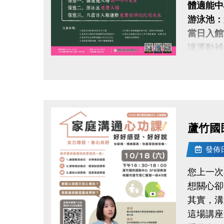
體適能中
游泳池：
當日入館
讓運動補
點圖片展開大圖
蘆竹國
發佈日期
您上一次
想關心卻
其實，溝
這場講座