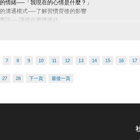
的情緒──「我現在的心情是什麼？」
的溝通模式──了解習慣背後的影響
實說──讓彼此更懂彼此
嘉昀｜尼思湖心理諮商所 — 實習諮商心理師
庭情緒探索、親密關係與團體帶領
0/18 (六) 16:30－18:00
｜蘆竹國民運動中心 3樓社區教室
7
8
9
10
11
12
13
14
15
16
17
蘆竹區仁愛路一段49號）
講座
27
28
下一頁
最後一頁
 位！ 掃描 QR Code 或連結填表報名，馬上卡位！
：
forms.gle/Fqt1ufVS6ns7nS3B8
題，請電洽 03-2639066 #106