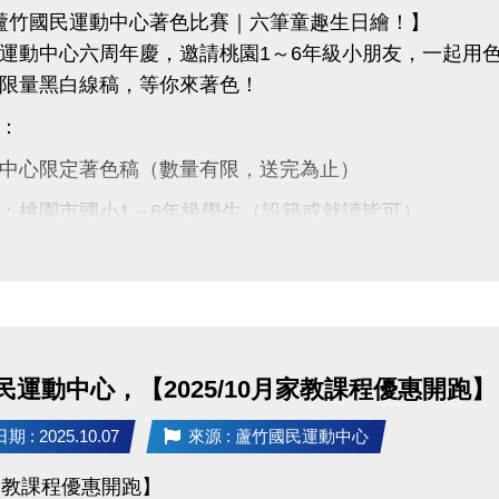
5 蘆竹國民運動中心著色比賽｜六筆童趣生日繪！】
運動中心六周年慶，邀請桃園1～6年級小朋友，一起用
限量黑白線稿，等你來著色！
：
中心限定著色稿（數量有限，送完為止）
：桃園市國小1～6年級學生（設籍或就讀皆可）
10/6～10/26 晚上8點前
：蘆竹國民運動中心一樓櫃台
勵：
達6,000元，還有作品展出機會！
民運動中心，【2025/10月家教課程優惠開跑】
子來參加，讓創意變成驚喜大獎！
 : 2025.10.07
來源 : 蘆竹國民運動中心
私訊小編或電話詢問：03-2639066 #106
辦法請掃描QR-Code查看
家教課程優惠開跑】