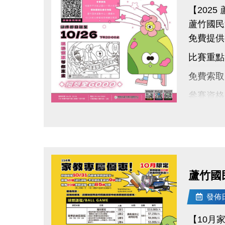
【202
蘆竹國民
免費提供
比賽重點
免費索取
參賽資格
投稿時間：
點圖片展開大圖
投稿地點
超豐厚獎
總獎金高
蘆竹國
快帶著孩
發佈日期
有問題歡迎
詳細參賽
【10月