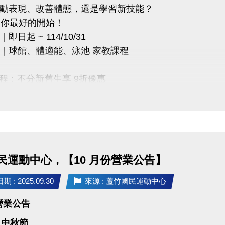
邊有小小畫家的朋友，一起來報名！
動表現、改善體態，還是學習新技能？
民運動中心 #著色比賽 #兒童繪畫 #親子活動 #桃園童趣 
是你最好的開始！
日起 ~ 114/10/31
｜球館、體適能、泳池 家教課程
1課程：不分新舊生享 9折優惠
堂課程：報名即享 85折優惠(一對一課程不包含在此活動內)
「精美禮物多選一」(品項依現場公告為主，數量有限，送
民運動中心，【10 月份營業公告】
 : 2025.09.30
來源 : 蘆竹國民運動中心
份營業公告
一) 中秋節