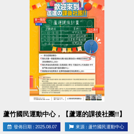
不要只會冰敷熱敷？其實你可以做得更多。
科技不是只有儀器治療，新型態治療模式帶你恢復更
快。
--------------------------------------------------------
活動日期：114/08/16(六)上午10:00~11:30
活動地點：桃園市蘆竹區仁愛路一段49號，3樓社區教
室。
參加對象：有興趣者皆可報名，參加者皆有小禮物!!
---------------------------------------------------
報名請掃QR-CODE或點選下方連結填寫報名喔!!
報名連結 :
https://docs.google.com/forms/d/e/1FAIpQLSdkECt-
3ywS_5Y04FD1znvE1X1Hy2z_dxp4vn_sVYGkBxfrFA/
點圖片展開大圖
蘆竹國民運動中心，【蘆運的課後社團!!】
usp=header
名額限30名喔! 報滿為止~~
發佈日期 : 2025.08.07
來源 : 蘆竹國民運動中心
---------------------------------------------------