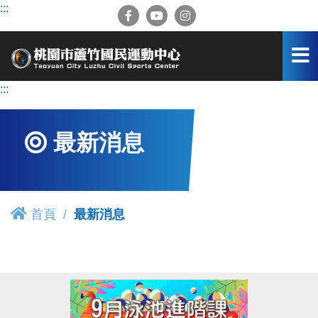
跳
:::
到
主
要
內
容
:::
區
最新消息
首頁
最新消息