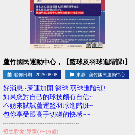
點圖片展開大圖
蘆竹國民運動中心，【籃球及羽球進階課!】
發佈日期 : 2025.08.08
來源 : 蘆竹國民運動中心
好消息~蘆運加開 籃球 羽球進階班!
如果您對自己的球技頗有自信~
不妨來試試蘆運籃羽球進階班~
包你享受跟高手切磋的快感~~
------------------------------------------
招生對象:兒童(7~15歲)