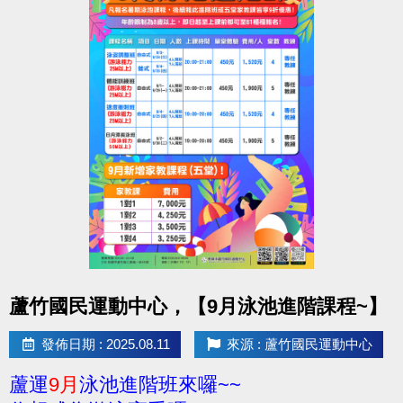
點圖片展開大圖
蘆竹國民運動中心，【9月泳池進階課程~】
發佈日期 : 2025.08.11
來源 : 蘆竹國民運動中心
蘆運
9月
泳池進階班來囉~~