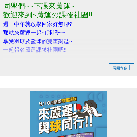
同學們~~下課來蘆運~
歡迎所有對醫療、物理治療有興趣之民眾報名參加！
歡迎來到~蘆運の課後社團!!
若有相關問題，請電洽 03-2639066 #106
週三中午就放學回家好無聊?
那就來蘆運一起打球吧~~
享受羽球及籃球的雙重樂趣~
一起報名蘆運課後社團吧!!
------------------------------------------
‍招生對象: 國小生(1~6年級)
展開內容
活動內容: 蘆運課後計畫 (課程相關資訊請參考DM)
活動日期: 114/9/3~10/29
報名請至1樓櫃台~
完整報名還送羽球拍喔!!
小提醒，請詳閱DM上的注意事項喔~
------------------------------------------
若有相關問題，請不吝撥打03-2639066 #114、115