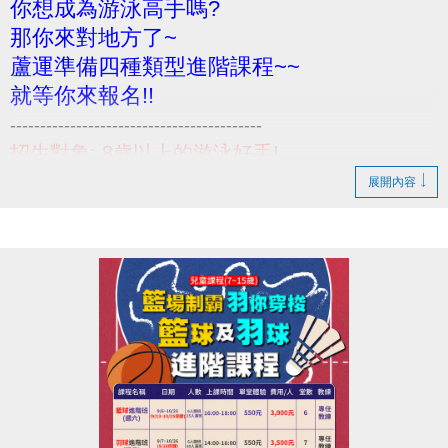
你想成為游泳高手嗎?
那你來對地方了~
蘆運準備四種類型進階課程~~
就等你來報名!!
------------------------------------------
招生對象: 8歲以上的游泳好手!
活動內容: (課程相關資訊請參考DM)
展開內容
報名日期: 即日起至開課
報名請至B1樓櫃台~
小提醒，請詳閱各項課程必要條件喔~
------------------------------------------
若有相關問題，請不吝撥打03-2639066 #114、115!