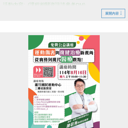
活動內容: (課程相關資訊請參考DM)
活動日期: 即日起~8/31
展開內容
報名請至1樓櫃台~
(需經過教練能力檢定喔)
小提醒，請詳閱DM上的注意事項喔~
------------------------------------------
若有相關問題，請不吝撥打03-2639066 #114、115!