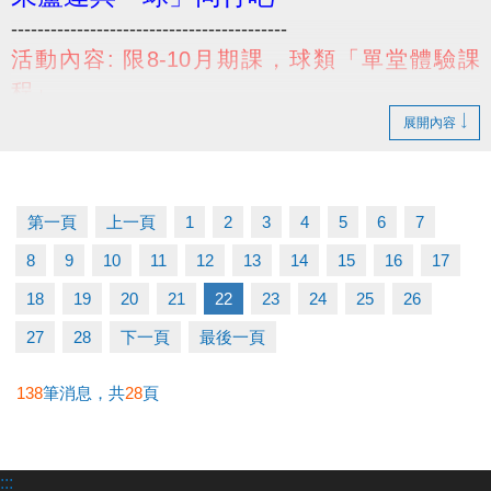
------------------------------------------
活動內容: 限8-10月期課，球類「單堂體驗課
程」
兩位一同報名，第二人免費!!
展開內容
活動限定: 兒童、幼兒球類課程(桌球、羽球、籃球)
活動日期: 即日起至114/10/31止
小提醒，請詳閱DM上的注意事項喔~
第一頁
上一頁
1
2
3
4
5
6
7
------------------------------------------
8
9
10
11
12
13
14
15
16
17
若有相關問題，請不吝撥打03-2639066 #114、115
18
19
20
21
22
23
24
25
26
#體驗課程 #羽球 #桌球 #籃球 #免費
27
28
下一頁
最後一頁
138
筆消息，共
28
頁
:::