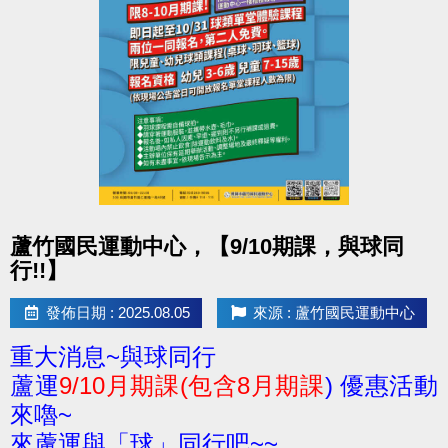
點圖片展開大圖
蘆竹國民運動中心，【9/10期課，與球同
行!!】
發佈日期 : 2025.08.05
來源 : 蘆竹國民運動中心
重大消息~與球同行
蘆運
9/10月期課(包含8月期課
) 優惠活動
來嚕~
來蘆運與「球」同行吧~~