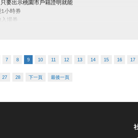
(五) 只要出示桃園市戶籍證明就能
能1小時券
池入場券
價10元
單～我們一起健康加分
7
8
9
10
11
12
13
14
15
16
17
03-2639066 #111
27
28
下一頁
最後一頁
tps://www.lzsports.com.tw/zh_TW/news/pageID/1/
 桃園市蘆竹國民運動中心
uzhusports