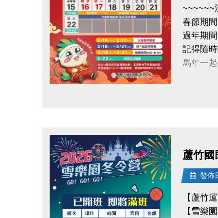
~~~~~
連絡資訊
春節期間
-洽詢專線：
過年期
-官網 : ht
記得隨時
-FB :
馬年一
-IG : @l
【休館】
點圖片展開大圖
2/16(一
【營業時
2/18(三
蘆竹國
【正常營
發佈日期
2/22(
【蘆竹運
【雪樂園
連絡資訊