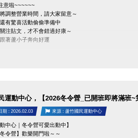
~注意啦~~~~~~
將調整營業時間，請大家留意～
03-2639066 #112
間還有驚喜活動偷偷準備中
tps://www.lzsports.com.tw/zh_TW/news/pageID/1/
關注貼文，才不會錯過好康～
 桃園市蘆竹國民運動中心
起跟著蘆小子奔向好運
uzhusports
)除夕、2/17(二)初一
間調整】
)初二至2/21(六)初五 營業時間為 08:00-16:00
民運動中心，【2026冬令營_已開班即將滿班~第
業】
 : 2026.02.03
來源 : 蘆竹國民運動中心
日)初六 起恢復正常營業時間~
動中心｜冬令營可愛出動中】
冬令營】歡樂開門啦～～