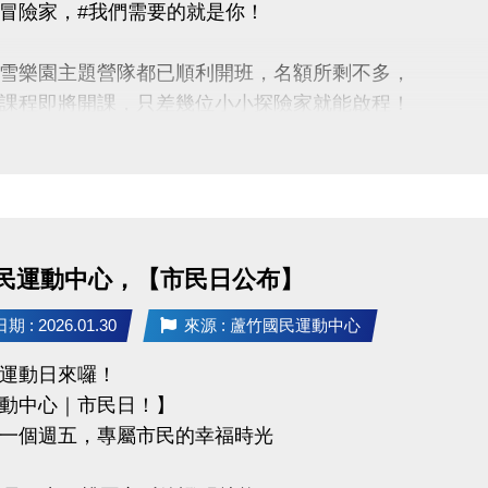
冒險家，#我們需要的就是你！
uzhusports
雪樂園主題營隊都已順利開班，名額所剩不多，
課程即將開課，只差幾位小小探險家就能啟程！
蘆寶」和「薇薇」一起勇闖雪樂園，
樂、最難忘的冬日回憶吧～
惠】
類營隊任兩梯享9折優惠，三梯享88折優惠!!
民運動中心，【市民日公布】
訊】開課前皆可報名，把握最後機會！
 : 2026.01.30
來源 : 蘆竹國民運動中心
運動日來囉！
03-2639066 #115、116
動中心｜市民日！】
tps://www.lzsports.com.tw/zh_TW/news/pageID/1/
一個週五，專屬市民的幸福時光
 桃園市蘆竹國民運動中心
uzhusports