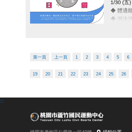
1/30 
◆ 體適
◆ 游泳
點圖片展開大圖
只要銅板
運動不孤
第一頁
上一頁
1
2
3
4
5
6
連絡資訊
-洽詢專線：
19
20
21
22
23
24
25
26
-官網 : ht
-FB :
-IG : @l
:::