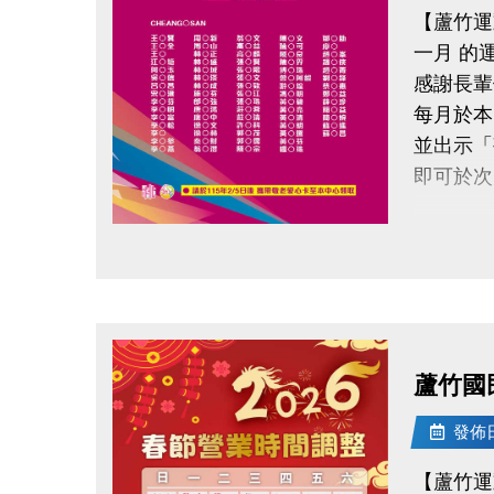
【蘆竹運
一月 的
感謝長輩
每月於本
並出示「
即可於次
請於11
點圖片展開大圖
領取提
◆ 需本
◆ 不可
蘆竹國
持續運動
發佈日期
還能感受
【蘆竹運