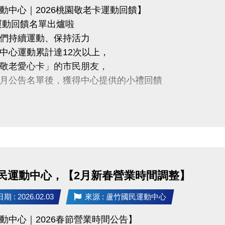
動中心｜2026桃園敬老卡運動回饋】
運動回饋名單出爐啦
們持續運動、保持活力
中心運動累計達12次以上，
敬老愛心卡」的市民朋友，
月公告名單後，獲得中心提供的小禮回饋
5年2/5日後 攜帶敬老愛心卡至本中心領取
醒
人親自前來領取
委託他人代領
民運動中心，【2月新春營業時間調整】
不僅讓身體更健康，
 : 2026.02.03
來源 : 蘆竹國民運動中心
滿滿的鼓勵與心意
動中心｜2026春節營業時間公告】