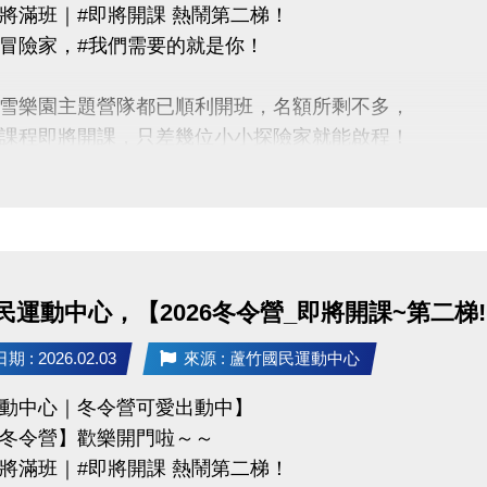
將滿班｜#即將開課 熱鬧第二梯！
03-2639066 #115、116
冒險家，#我們需要的就是你！
tps://www.lzsports.com.tw/zh_TW/news/pageID/1/
 桃園市蘆竹國民運動中心
雪樂園主題營隊都已順利開班，名額所剩不多，
uzhusports
課程即將開課，只差幾位小小探險家就能啟程！
蘆寶」和「薇薇」一起勇闖雪樂園，
樂、最難忘的冬日回憶吧～
惠】
類營隊任兩梯享9折優惠，三梯享88折優惠!!
民運動中心，【2026冬令營_即將開課~第二梯!!
訊】開課前皆可報名，把握最後機會！
 : 2026.02.03
來源 : 蘆竹國民運動中心
動中心｜冬令營可愛出動中】
03-2639066 #115、116
冬令營】歡樂開門啦～～
tps://www.lzsports.com.tw/zh_TW/news/pageID/1/
將滿班｜#即將開課 熱鬧第二梯！
 桃園市蘆竹國民運動中心