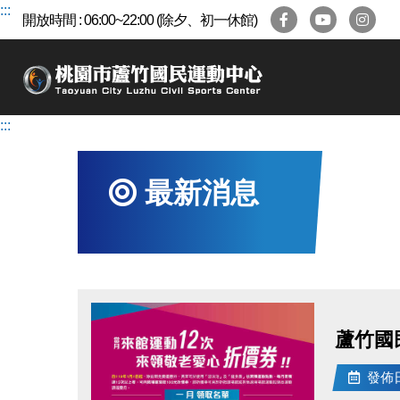
跳
:::
開放時間 : 06:00~22:00 (除夕、初一休館)
到
主
要
內
容
:::
區
最新消息
蘆竹國
發佈日期