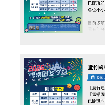
已開班即
-洽詢專線：
各位小小
-官網 : ht
-FB :
目前多項
-IG : @l
還有部分
快跟著「
點圖片展開大圖
留下最歡
【加碼優
凡報名球
蘆竹國
【報名資
發佈日期
連絡資訊
【蘆竹運
-洽詢專線：
【雪樂園
-官網 : ht
已開班即
-FB :