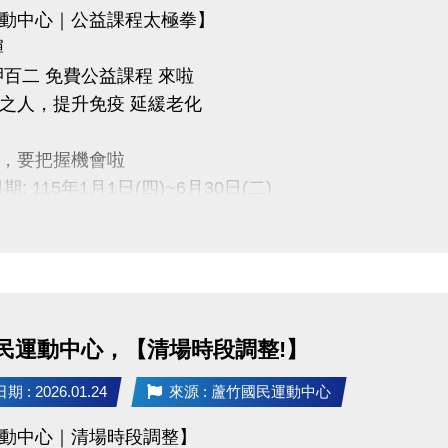
動中心｜公益課程太極拳】
彈
呷百二 免費公益課程 來啦
之人，提升免疫 延緩老化
，要把握機會啦
期: 115年1月1日(四)~6月30日(二)
間: 每週一至週五 上午06:00-08:00
地點: 桃園市蘆竹國民運動中心 三樓綜合球場
03-2639066 #115、116
民運動中心，【清場時段調整!】
tps://www.lzsports.com.tw/zh_TW/news/pageID/1/
 桃園市蘆竹國民運動中心
 : 2026.01.24
來源 : 蘆竹國民運動中心
uzhusports
動中心｜清場時段調整】