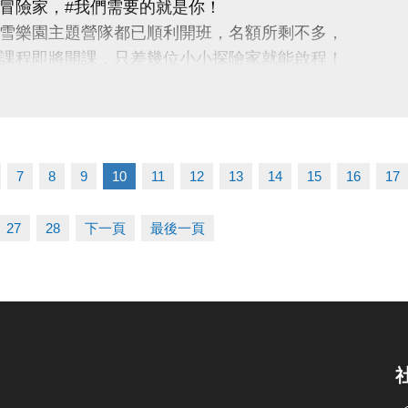
冒險家，#我們需要的就是你！
雪樂園主題營隊都已順利開班，名額所剩不多，
課程即將開課，只差幾位小小探險家就能啟程！
蘆寶」和「薇薇」一起勇闖雪樂園，
樂、最難忘的冬日回憶吧～
7
8
9
10
11
12
13
14
15
16
17
惠】
類營隊任兩梯享9折優惠，三梯享88折優惠!!
27
28
下一頁
最後一頁
訊】開課前皆可報名，把握最後機會！
15/1/25(日)請別錯過囉
03-2639066 #115、116
tps://www.lzsports.com.tw/zh_TW/news/pageID/1/