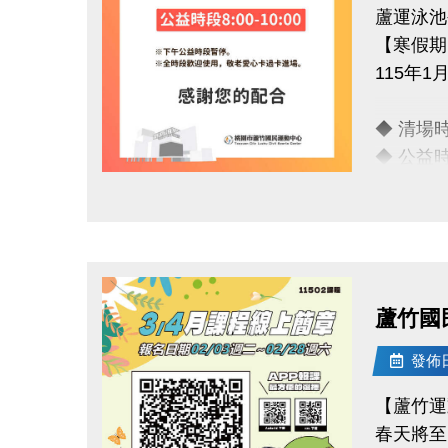
蘆運泳池
【寒假期
115年1月
◆ 清場時
◆ 公益時段
點圖片展開大圖
清場時段
若需再次
連絡資訊
蘆竹國
-洽詢專線：
-官網 : ht
發佈日期
-FB :
【蘆竹運
-IG : @l
春天將至