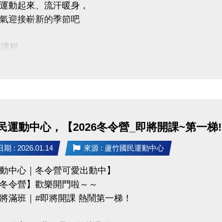
運動起來、流汗暖身，
前 本期臨櫃報名
氣迎接嶄新的季節吧
碼優惠 喔◆
名三門以上 → 88折優惠
月課程
名兩門以上 → 9折優惠
臨櫃報名，【NEW】課程可使用APP報名。
【 * 】請自備瑜珈墊。
【 ★ 】為平日優惠課程。
03-2639066 #115、116
請穿著運動服裝，並攜帶毛巾、水。
tps://www.lzsports.com.tw/zh_TW/news/pageID/1/
、瑜珈、飛輪需年滿15歲；懸吊、空瑜需年滿18歲。
 桃園市蘆竹國民運動中心
民運動中心，【2026冬令營_即將開課~第一梯!!
人數不足無法開班，將於開課前通知，並請持原信用卡、
uzhusports
 : 2026.01.14
來源 : 蘆竹國民運動中心
動中心｜冬令營可愛出動中】
03-2639066 #115、116
冬令營】歡樂開門啦～～
tps://www.lzsports.com.tw/zh_TW/news/pageID/1/
將滿班｜#即將開課 熱鬧第一梯！
 桃園市蘆竹國民運動中心
uzhusports