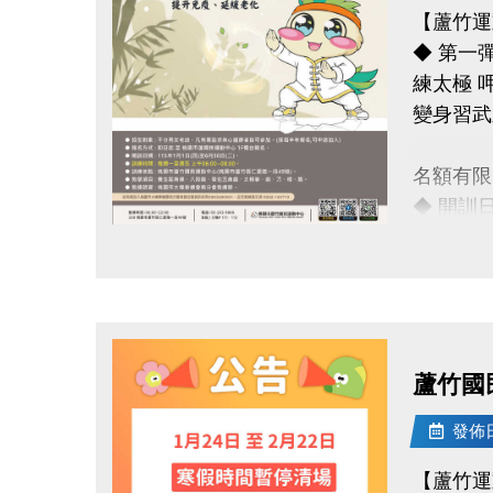
【蘆竹運
◆ 第一
練太極 
變身習武
名額有限
◆ 開訓日
◆ 訓練時
點圖片展開大圖
◆ 訓練
連絡資訊
-洽詢專線：
蘆竹國
-官網 : ht
-FB :
發佈日期
-IG : @l
【蘆竹運