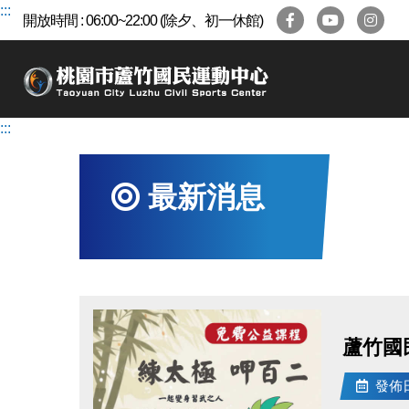
跳
:::
開放時間 : 06:00~22:00 (除夕、初一休館)
到
主
要
內
容
:::
區
最新消息
蘆竹國
發佈日期