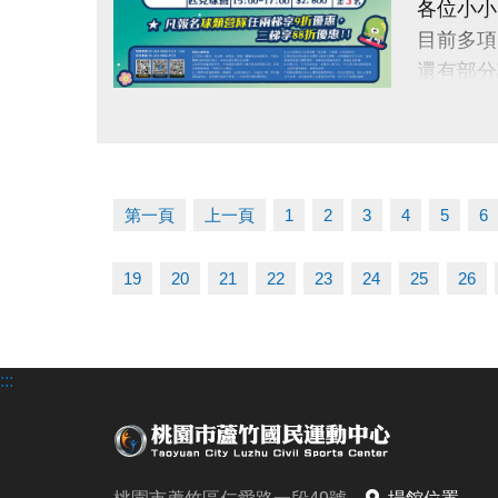
各位小小
目前多項
還有部分
點圖片展開大圖
快跟著「
留下最歡
第一頁
上一頁
1
2
3
4
5
6
【加碼優
凡報名球
19
20
21
22
23
24
25
26
【報名資
報名只到1
:::
連絡資訊
-洽詢專線：
-官網 : ht