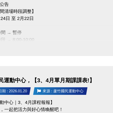
公告
間清場時段調整】
24日 至 2月22日
間 → 暫停
 → 8:00-10:00
所有泳客均需離場，
入場，需付費or過卡記次，方可使用
民運動中心，【3、4月單月期課課表!】
03-2639066 #112
tps://www.lzsports.com.tw/zh_TW/news/pageID/1/
 : 2026.01.20
來源 : 蘆竹國民運動中心
 桃園市蘆竹國民運動中心
動中心｜3、4月課程報報】
uzhusports
，一起把活力與好心情喚醒吧！