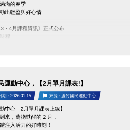
滿滿的春季
動出輕盈與好心情
6年3・4月課程資訊》正式公布
時程
10 舊生原班續報
P享9折優惠（部分課程無折扣），臨櫃享95折~
有優先報名的期間，千萬別錯過！
義】
民運動中心，【2月單月課表!】
1-2月期課、2月單月課程
功，無中途退費之學員
 : 2026.01.15
來源 : 蘆竹國民運動中心
動中心｜2月單月課表上線】
/28 不分新舊生
到來，萬物甦醒的 2 月，
名享95折優惠
體注入活力的好時刻！