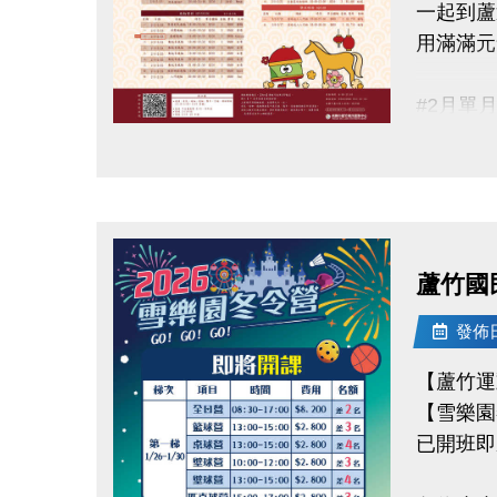
一起到蘆
2/28 
用滿滿元
◆有 加
同一人報
#2月單
同一人報
▶ 課程
點圖片展開大圖
▶ 標示
連絡資訊
▶ 標示
-洽詢專線：
▶ 上課
-官網 : ht
▶ 有氧
-FB :
蘆竹國
▶ 若因
-IG : @l
發佈日期
連絡資訊
【蘆竹運
-洽詢專線：
【雪樂園
-官網 : ht
已開班即
-FB :
-IG : @l