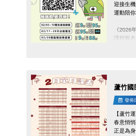
迎接生機
運動陪你
《202
課程報名
2/3-2/
點圖片展開大圖
使用AP
舊生們享
【舊生定
蘆竹國
報名完整
且開班成
發佈日期
【蘆竹運
2/11-2
春意悄悄
APP報
正是為身