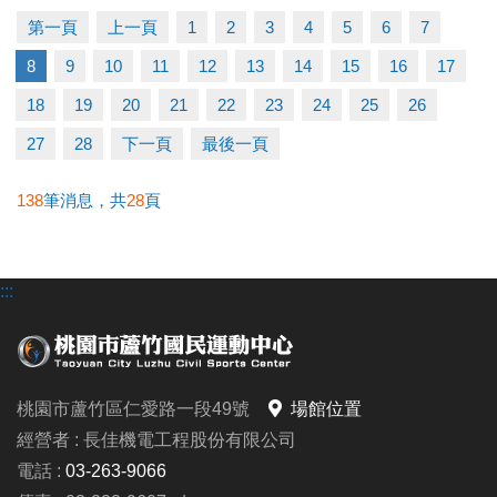
第一頁
上一頁
1
2
3
4
5
6
7
【優惠2重奏】
8
9
10
11
12
13
14
15
16
17
◆ 參與任一課程即贈黑松FIN運動飲料一瓶(上課當天
發放)。
18
19
20
21
22
23
24
25
26
◆ 參與活動課程後，有報名3-4月課程者，享舊生9折
27
28
下一頁
最後一頁
優惠。
138
筆消息，共
28
頁
▲ 名額有限，報滿為止(報名不限大小朋友~)
:::
連絡資訊
-洽詢專線：03-2639066 #115、116
-官網 :
https://www.lzsports.com.tw/zh_TW/news/pageID/1/
桃園市蘆竹區仁愛路一段49號
場館位置
-FB : 桃園市蘆竹國民運動中心
經營者 : 長佳機電工程股份有限公司
-IG : @luzhusports
電話 :
03-263-9066