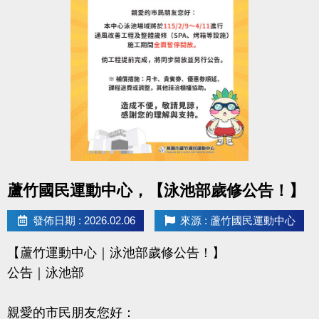
-------------------------------------
【活動二】#馬上雙得
活動時間： 2/18(三) ～ 2/21(六)
買票劵享優惠＋升級 限時4天
雙重好康，真的「馬」上賺到！
-------------------------------------
【活動三】#馬攏無驚
活動時間： 2/18(三) ～ 2/21(六)
春節租場優惠揪團趁現在
點圖片展開大圖
蘆竹國民運動中心，【泳池部歲修公告！】
「馬」上融入團體認識新朋友
發佈日期 : 2026.02.06
來源 : 蘆竹國民運動中心
活動詳情請見本次DM
【蘆竹運動中心｜泳池部歲修公告！】
獎品數量有限，好禮不間斷
公告｜泳池部
連絡資訊
親愛的市民朋友您好：
-洽詢專線：03-2639066 #111