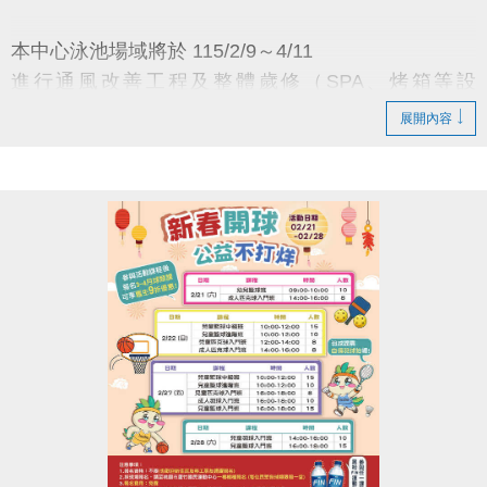
-官網 :
本中心泳池場域將於 115/2/9～4/11
https://www.lzsports.com.tw/zh_TW/news/pageID/1/
進行通風改善工程及整體歲修（SPA、烤箱等設
-FB : 桃園市蘆竹國民運動中心
施），
-IG : @luzhusports
展開內容
施工期間全面暫停開放。
倘工程提前完成，將同步開放並另行公告。
※ 若原定獎項因故無法提供，主辦單位得另以等值之
獎品替代之，得獎者不得異議。
補償措施：月卡、貴賓劵、優惠劵順延、
※ 若原定獎項因故無法提供，得另以等值獎品替代
課程退費或調整，其他請洽櫃檯協助。
之，得獎者不得異議
※ 場地預約時段及活動詳細規則請見活動海報內容
造成不便，敬請見諒，感謝您的理解與支持
※ 本中心保有活動最終變更及修改之權利
※ 如有其他未盡事宜，本中心有權補充或修正
蘆竹國民運動中心 敬啟
※ 折抵票劵皆有使用期限，使用時請注意並於期限內
使用完畢
連絡資訊
※ 抽獎活動於1F櫃台出示消費發票，即可進行抽獎
-洽詢專線：03-2639066 #111
※ 領獎時需要準備相關證件以資核銷，如不願提供素