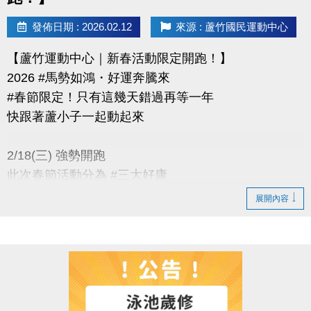
發佈日期 : 2026.02.12
來源 : 蘆竹國民運動中心
【蘆竹運動中心｜新春活動限定開跑！】
2026 #馬勢如鴻・好運奔騰來
#春節限定！只有這幾天錯過再等一年
快跟著蘆小子一起動起來
2/18(三) 強勢開跑
此次春節活動分為 #三大好康
展開內容
只要消費滿$500+追蹤標記好友+底下留言一句吉祥話
例: 「@__祝2026年馬到成功、好運連連～！」
【活動一】#馬上攏好禮(你)
活動時間： 只到 3/3(二)！
消費抽好禮抽到「馬」上帶回家！