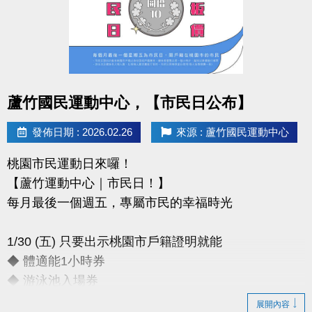
◆報名時間：即日起至 4/2（四）
◆報名方式：1F 櫃台臨櫃報名
◆保證金：$100／人（報到後退還）
◆報名請攜帶身分證影本或戶口名簿
----------------------------------------------
點圖片展開大圖
蘆竹國民運動中心，【市民日公布】
【#賽程公告】
◆4/6（一）可至臉書或 IG 查看
發佈日期 : 2026.02.26
來源 : 蘆竹國民運動中心
---------------------------------------------
桃園市民運動日來囉！
【#比賽組別】男雙 女雙
【蘆竹運動中心｜市民日！】
國小中年級組 國小高年級組 國中組
每月最後一個週五，專屬市民的幸福時光
---------------------------------------------
【#注意事項】
1/30 (五) 只要出示桃園市戶籍證明就能
（一）報名請攜帶學生證為憑，不可降級參加。
◆ 體適能1小時券
（二）比賽當日報到請出示身分證或健保卡，以備查
◆ 游泳池入場券
核。
（三）超過比賽時間 3 分鐘未出賽者，以棄權論（以
展開內容