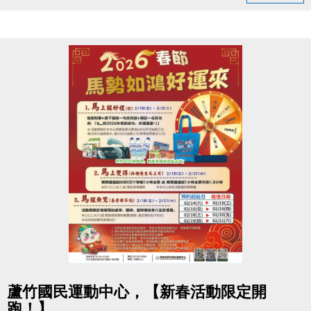
只要銅板價10元
大會掛鐘為準）。
運動不孤單～我們一起健康加分
（四）為使比賽順利進行，大會有權調度場地安排及
出場順序，不得異議。
連絡資訊
（五）主辦單位保有延期舉辦比賽、調整場地及最終
-洽詢專線：03-2639066 #111
解釋等權利。
-官網 :
（六）如有未盡事宜，依現場公告為主。
https://www.lzsports.com.tw/zh_TW/news/pageID/1/
（七）洽詢專線：03-263-9066 #115、116
-FB : 桃園市蘆竹國民運動中心
-IG : @luzhusports
點圖片展開大圖
蘆竹國民運動中心，【新春活動限定開
跑！】