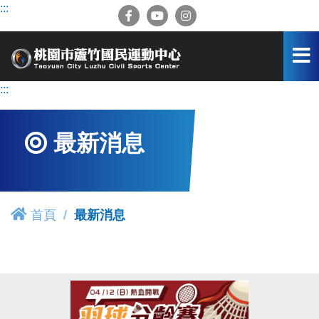
跳
:::
到
主
要
內
容
:::
區
最新消息
首頁
最新消息