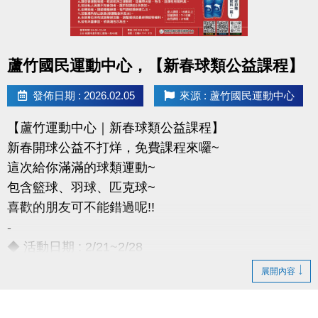
-官網 :
不得領獎
https://www.lzsports.com.tw/zh_TW/news/pageID/1/
-FB : 桃園市蘆竹國民運動中心
點圖片展開大圖
-IG : @luzhusports
蘆竹國民運動中心，【新春球類公益課程】
發佈日期 : 2026.02.05
來源 : 蘆竹國民運動中心
【蘆竹運動中心｜新春球類公益課程】
新春開球公益不打烊，免費課程來囉~
這次給你滿滿的球類運動~
包含籃球、羽球、匹克球~
喜歡的朋友可不能錯過呢!!
-
◆ 活動日期 : 2/21~2/28
◆ 成人課程：16歲以上
展開內容
◆ 兒童課程：7~15歲
◆ 幼兒課程：3~6歲