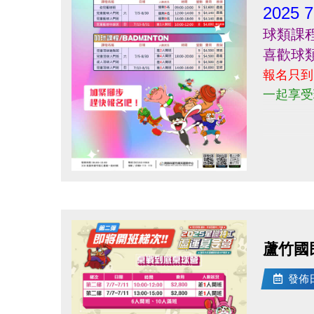
2025
球類課
喜歡球
報名只到1
一起享受
點圖片展開大圖
蘆竹國
發佈日期