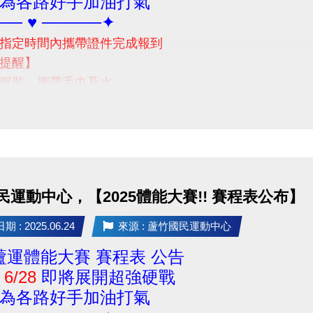
為各路好手加油打氣
── ♥ ─────✦
指定時間內攜帶證件完成報到
提醒】
服裝、攜帶毛巾及水
前請勿空腹，避免體力透支
議別吃太飽喔!請視個人身體狀況自行評估)
題，請撥打03-2639066 #301 #302 洽詢
民運動中心，【2025體能大賽!! 賽程表公布】
 : 2025.06.24
來源 : 蘆竹國民運動中心
5 蘆運體能大賽 賽程表 公告
6/28
即將展開超強硬戰
為各路好手加油打氣