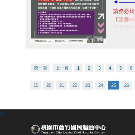
✦───
請務必於
【溫馨小
請著運動
當日賽
(早餐建
點圖片展開大圖
-
若有相關問
第一頁
上一頁
1
2
3
4
5
6
19
20
21
22
23
24
25
26
:::