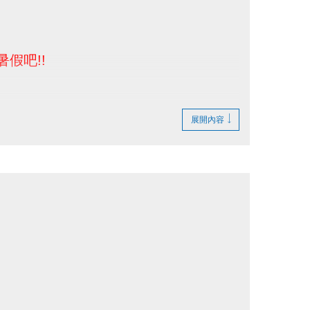
暑假吧!!
展開內容