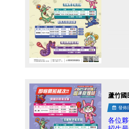
點圖片展開大圖
蘆竹國
發佈日期
各位夥
招生最