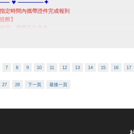
── ♥ ─────✦
指定時間內攜帶證件完成報到
提醒】
服裝、攜帶毛巾及水
前請勿空腹，避免體力透支
議別吃太飽喔!請視個人身體狀況自行評估)
題，請撥打03-2639066 #301 #302 洽詢
7
8
9
10
11
12
13
14
15
16
17
27
28
下一頁
最後一頁