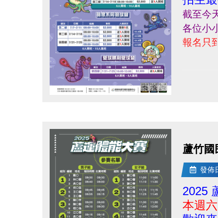
截至今
各位小小
報名只到
點圖片展開大圖
蘆竹國
發佈日期
202
本週六 