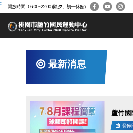
跳
:::
開放時間 : 06:00~22:00 (除夕、初一休館)
到
主
要
內
容
:::
區
最新消息
蘆竹國
發佈日期