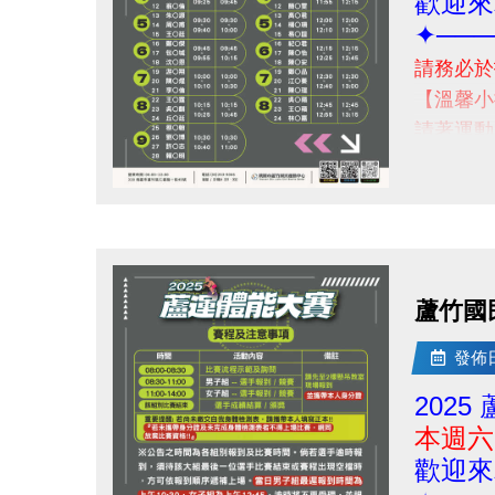
歡迎來
✦───
請務必於
【溫馨小
請著運動
當日賽
(早餐建
點圖片展開大圖
-
若有相關問
蘆竹國
發佈日期
202
本週六 
歡迎來