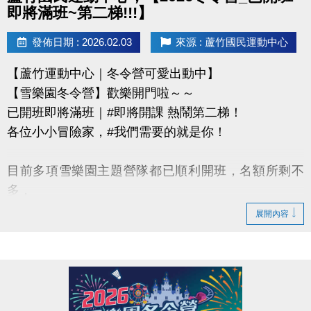
即將滿班~第二梯!!!】
發佈日期 : 2026.02.03
來源 : 蘆竹國民運動中心
【蘆竹運動中心｜冬令營可愛出動中】
【雪樂園冬令營】歡樂開門啦～～
已開班即將滿班｜#即將開課 熱鬧第二梯！
各位小小冒險家，#我們需要的就是你！
目前多項雪樂園主題營隊都已順利開班，名額所剩不
多，
還有部分課程即將開課，只差幾位小小探險家就能啟
展開內容
程！
快跟著「蘆寶」和「薇薇」一起勇闖雪樂園，
留下最歡樂、最難忘的冬日回憶吧～
【加碼優惠】