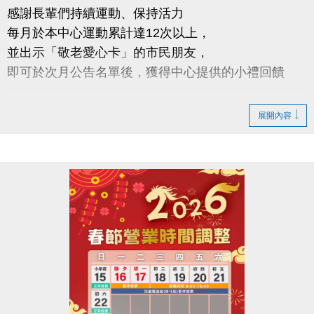
感謝長輩們持續運動、保持活力
每月於本中心運動累計達12次以上，
並出示「敬老愛心卡」的市民朋友，
即可於次月公告名單後，獲得中心提供的小禮回饋
請於115年2/5日後 攜帶敬老愛心卡至本中心領取
展開內容
領取提醒
◆ 需本人親自前來領取
◆ 不可委託他人代領
持續運動不僅讓身體更健康，
還能感受滿滿的鼓勵與心意
連絡資訊
-洽詢專線：03-2639066 #112