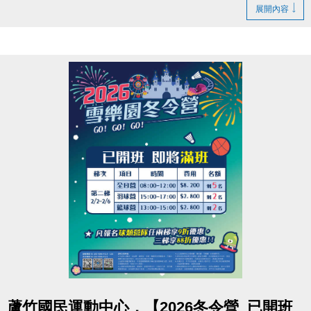
【休館】
展開內容
2/16(一)除夕、2/17(二)初一
【營業時間調整】
2/18(三)初二至2/21(六)初五 營業時間為 08:00-16:00
【正常營業】
2/22(日)初六 起恢復正常營業時間~
連絡資訊
-洽詢專線：03-2639066 #115、116
-官網 :
https://www.lzsports.com.tw/zh_TW/news/pageID/1/
-FB : 桃園市蘆竹國民運動中心
-IG : @luzhusports
點圖片展開大圖
蘆竹國民運動中心，【2026冬令營_已開班