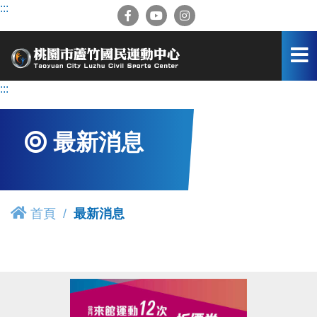
跳
:::
到
主
要
內
容
:::
區
最新消息
首頁
最新消息