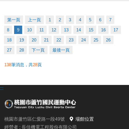
運動不孤單～我們一起健康加分
第一頁
上一頁
1
2
3
4
5
6
7
連絡資訊
8
9
10
11
12
13
14
15
16
17
-洽詢專線：03-2639066 #111
-官網 :
18
19
20
21
22
23
24
25
26
https://www.lzsports.com.tw/zh_TW/news/pageID/1/
27
28
下一頁
最後一頁
-FB : 桃園市蘆竹國民運動中心
-IG : @luzhusports
138
筆消息，共
28
頁
:::
桃園市蘆竹區仁愛路一段49號
場館位置
經營者 : 長佳機電工程股份有限公司