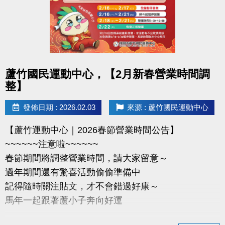
-官網 :
https://www.lzsports.com.tw/zh_TW/news/pageID/1/
-FB : 桃園市蘆竹國民運動中心
-IG : @luzhusports
點圖片展開大圖
蘆竹國民運動中心，【2月新春營業時間調
整】
發佈日期 : 2026.02.03
來源 : 蘆竹國民運動中心
【蘆竹運動中心｜2026春節營業時間公告】
~~~~~~注意啦~~~~~~
春節期間將調整營業時間，請大家留意～
過年期間還有驚喜活動偷偷準備中
記得隨時關注貼文，才不會錯過好康～
馬年一起跟著蘆小子奔向好運