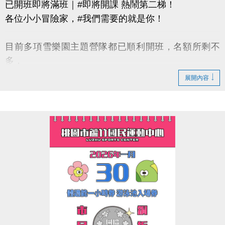
已開班即將滿班｜#即將開課 熱鬧第二梯！
各位小小冒險家，#我們需要的就是你！
目前多項雪樂園主題營隊都已順利開班，名額所剩不
多，
還有部分課程即將開課，只差幾位小小探險家就能啟
展開內容
程！
快跟著「蘆寶」和「薇薇」一起勇闖雪樂園，
留下最歡樂、最難忘的冬日回憶吧～
【加碼優惠】
凡報名球類營隊任兩梯享9折優惠，三梯享88折優惠!!
【報名資訊】開課前皆可報名，把握最後機會！
連絡資訊
-洽詢專線：03-2639066 #115、116