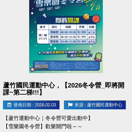
凡報名球類營隊任兩梯享9折優惠，三梯享88折優惠!!
【報名資訊】開課前皆可報名，把握最後機會！
連絡資訊
-洽詢專線：03-2639066 #115、116
-官網 :
https://www.lzsports.com.tw/zh_TW/news/pageID/1/
-FB : 桃園市蘆竹國民運動中心
-IG : @luzhusports
點圖片展開大圖
蘆竹國民運動中心，【2026冬令營_即將開
課~第二梯!!!】
發佈日期 : 2026.02.03
來源 : 蘆竹國民運動中心
【蘆竹運動中心｜冬令營可愛出動中】
【雪樂園冬令營】歡樂開門啦～～