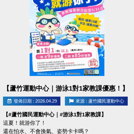
【報名資訊】
◆ 報名截止｜即日起至 6/12（五）21:30止
◆ 報名方式：1F 櫃台臨櫃報名
◆ 保證金：$100／隊
※報名請攜帶身分證影本或戶口名簿
----------------------------------------------------------------
【#賽程公告】
◆ 6/16（二）可至臉書或 IG 查看
點圖片展開大圖
【蘆竹運動中心｜游泳1對1家教課優惠！】
----------------------------------------------------------------
【#比賽組別】
發佈日期 : 2026.04.29
來源 : 蘆竹國民運動中心
◆ 青年組（34歲以下）
【#蘆竹國民運動中心｜#游泳1對1家教課】
◆ 壯年組（35－54歲）
這夏！就游你了！
◆ 樂齡組（55歲以上）
還在怕水、不會換氣、姿勢卡卡嗎？