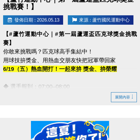
挑戰賽！】
發佈日期 : 2026.05.13
來源 : 蘆竹國民運動中心
【#蘆竹運動中心｜#第一屆蘆運盃匹克球獎金挑戰
賽】
你敢來挑戰嗎？匹克球高手集結中！
用球技拚獎金、用熱血交朋友快把冠軍帶回家
6/19（五）熱血開打！一起來拚 獎金、拚榮耀
◆ 選手報到：07:00–08:00
◆ 開幕時間：09:30–09:45
展開內容
【豐富獎金等你帶回家！】
◆ 第一名｜5,000元
◆ 第二名｜3,000元
◆ 第三名｜2,000元