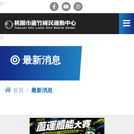
跳
:::
到
主
要
內
容
:::
區
最新消息
首頁
最新消息