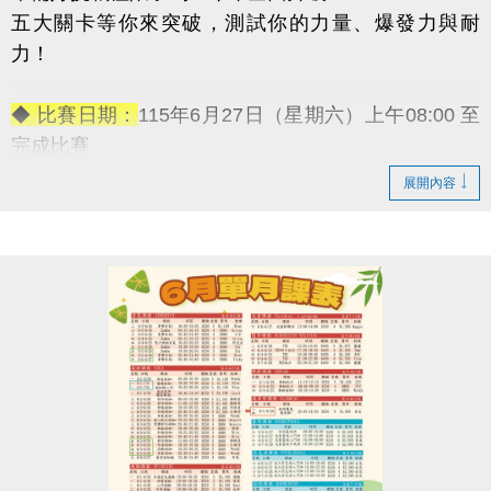
五大關卡等你來突破，測試你的力量、爆發力與耐
力！
◆ 比賽日期：
115年6月27日（星期六）上午08:00 至
完成比賽
◆ 報名資格：
18歲以上皆可參加（男子組／女子組）
展開內容
◆ 報名日期：
即日起至6月17日（星期二）
◆ 報名地點：
蘆竹國民運動中心 3F體適能櫃台（現場
報名）
◆ 活動
【免費報名】！
◆ 活動獎勵：
→ 冠軍獎金：5,000元
→ 亞軍獎金：3,000元
→ 季軍獎金：1,000元
-————————————
五大關卡連續挑戰