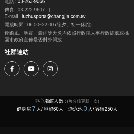
電話 :
03-263-9066
第二周至第九周---$8300
傳真 : 03-222-9607
|
(可與蘆運夏令營並行優惠呦、泳池、耕斗耘除外
E-mail :
luzhusports@changjia.com.tw
開放時間 : 06:00~22:00 (除夕、初一休館)
連絡資訊
逢颱風、地震、豪雨等天災均依照行政院人事行政總處或桃
-洽詢專線：03-2639066 #115、116
園市政府宣佈是否對外開放
-官網 :
社群連結
https://www.lzsports.com.tw/zh_TW/news/pageID/1/
-FB : 桃園市蘆竹國民運動中心
-IG : @luzhusports