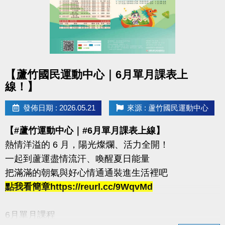
箱跳→ 藥球胸推→ SSB蹲舉→ 槓鈴借力推→滑雪機
每站分開計時，完成一個循環才算成功！
120秒內完成指定動作，考驗你的體能與意志力
凡報名參賽即可獲得 #限量T-SHIRT乙件（數量有限，
點圖片展開大圖
送完為止）
【蘆竹國民運動中心｜6月單月課表上
線！】
加碼優惠 :
發佈日期 : 2026.05.21
來源 : 蘆竹國民運動中心
1.參賽者折扣：參賽者於活動後1週內可享9折購買家
教課程或團體課程（含體驗課程）。
【#蘆竹運動中心｜#6月單月課表上線】
2.運動持續挑戰方案：參賽者若於活動後1週內報名體
熱情洋溢的 6 月，陽光燦爛、活力全開！
適能月會員或者海陸卡，可享9折優惠。
一起到蘆運盡情流汗、喚醒夏日能量
活動優惠不得與其他折扣、優惠、行銷活動合併使用
把滿滿的朝氣與好心情通通裝進生活裡吧
點我看簡章https://reurl.cc/9WqvMd
連絡資訊
-洽詢專線：03-2639066 #112、301
6月單月課程
-官網 :