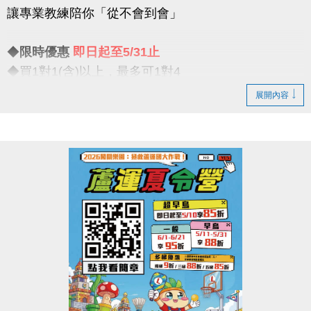
讓專業教練陪你「從不會到會」
比賽項目：混合雙打（不限性別）
◆
限時優惠
即日起至5/31止
【#注意事項】
◆買1對1(含)以上，最多可1對4
（一）報名請攜帶身分證為憑，若兩位選手年紀組別
一對一專屬教學限時優惠開跑
不同，採年紀小者組別報名
展開內容
（二）比賽當日報到請出示身分證或健保卡，以備查
◆一期享【9折】 / 二期享【85折】
核。
◆假日15組 / 平日30組
（三）超過比賽時間 3 分鐘未出賽者，以棄權論（以
大會掛鐘為準）。
真的慢了就沒有！這個夏天，不只是玩水
（四）為使比賽順利進行，大會有權調度場地安排及
是讓你真正「學會游」
出場順序，不得異議。
----------------------------
（五）主辦單位保有延期舉辦比賽、調整場地及最終
注意事項
解釋等權利。
※包班課不在此優惠，登記時需先收費
（六）如有未盡事宜，依現場公告為主。
※每位學生報名後課堂不得超過30堂(含現有課單)
（七）洽詢專線：03-263-9066 #115、116
※每期課程須於3個月內完成，逾期視同放棄(依定型