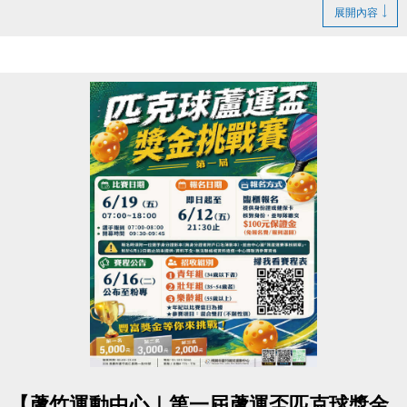
▶ 課程臨櫃報名，【NEW】課程可使用APP報名。
https://www.lzsports.com.tw/zh_TW/news/pageID/1/
展開內容
▶ 標示【 * 】請自備瑜珈墊。
-FB : 桃園市蘆竹國民運動中心
▶ 標示【 ★ 】為平日優惠課程。
-IG : @luzhusports
▶ 上課請穿著運動服裝，並攜帶毛巾、水。
▶ 有氧、瑜珈、飛輪需年滿15歲；懸吊、空瑜需年滿
18歲。
▶ 若因人數不足無法開班，將於開課前通知，並請持
原信用卡、繳費憑證及發票至本中心辦理退費。
連絡資訊
-洽詢專線：03-2639066 #112
-官網 :
https://www.lzsports.com.tw/zh_TW/news/pageID/1/
-FB : 桃園市蘆竹國民運動中心
-IG : @luzhusports
點圖片展開大圖
【蘆竹運動中心｜第一屆蘆運盃匹克球獎金