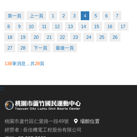
早鳥-----5/11至5/31享88折
一般-----6/1至6/21享95折
第一頁
上一頁
1
2
3
4
5
6
7
多梯優惠---兩梯9折/三梯88折/五梯85折
8
9
10
11
12
13
14
15
16
17
◆泳力試煉營
18
19
20
21
22
23
24
25
26
超早鳥---5/10前享85折
27
28
下一頁
最後一頁
早鳥-----5/11至5/31(一梯9折/兩梯88折)
一般-----6/1至6/30(一梯95折/兩梯9折/三梯88折)
138
筆消息，共
28
頁
◆耕斗耘
:::
早鳥---至6/28前
全日營 $8000/半日營 $4000/第一梯 $3000
6/28後報名 凡參加過耕斗耘或上課學員享9折優惠
桃園市蘆竹區仁愛路一段49號
場館位置
◆伊索教育科學全日營
經營者 : 長佳機電工程股份有限公司
第一周---$4900