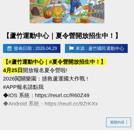
化契約為主)
※以上方案不可共用或轉為他人授課
----------------------------
點圖片展開大圖
【蘆竹運動中心｜夏令營開放招生中！】
連絡資訊
-洽詢專線：03-2639066 #111、112
發佈日期 : 2026.04.29
來源 : 蘆竹國民運動中心
-官網 :
【#蘆竹運動中心｜#夏令營開放招生中！】
https://www.lzsports.com.tw/zh_TW/news/pageID/1/
4月25日
開放報名夏令營啦!
-FB : 桃園市蘆竹國民運動中心
2026闖關樂園：拯救蘆運國大作戰 !
-IG : @luzhusports
#APP報名請點我
◆iOS 系統：https://reurl.cc/R60Z49
◆Android 系統：https://reurl.cc/9ZrKXx
◆全日營/半日營/單項營
展開內容
超早鳥---5/10前享85折