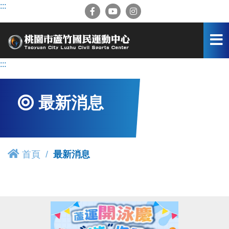
跳
:::
到
主
要
內
容
:::
區
最新消息
首頁
最新消息