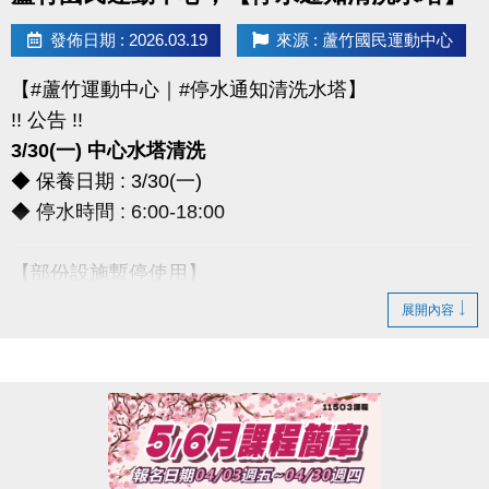
> 本券適用於長佳所屬運動中心期課及家教課單筆消費折抵（體驗課程不適
發佈日期 : 2026.03.19
來源 : 蘆竹國民運動中心
用），須現場報名繳費使用。
想報名期課及家教班的運動好友們，千萬別錯過喔～～～
【#蘆竹運動中心｜#停水通知清洗水塔】
!! 公告 !!
3/30(一) 中心水塔清洗
◆ 保養日期 : 3/30(一)
◆ 停水時間 : 6:00-18:00
【部份設施暫停使用】
◆ 全館空調設備、淋浴間、飲水機
展開內容
◆ 僅開放2樓和3樓廁所做使用
*** 造成不便，敬請見諒 ***
連絡資訊
-洽詢專線：03-2639066 #111、112