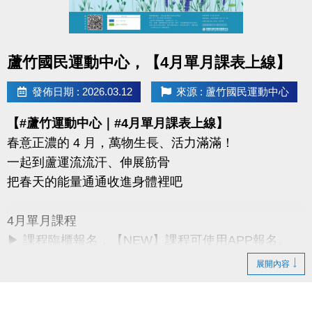
同一人報名三門以上 → 88折優惠
同一人報名兩門以上 → 9折優惠
點圖片展開大圖
蘆竹國民運動中心，【4月單月課表上線】
連絡資訊
-洽詢專線：03-2639066 #115、116
發佈日期 : 2026.03.12
來源 : 蘆竹國民運動中心
-官網 :
【#蘆竹運動中心｜#4月單月課表上線】
https://www.lzsports.com.tw/zh_TW/news/pageID/1/
春意正濃的 4 月，萬物生長、活力滿滿！
-FB : 桃園市蘆竹國民運動中心
一起到蘆運流流汗、伸展筋骨
-IG : @luzhusports
把春天的能量通通收進身體裡吧
4月單月課程
▶ 課程臨櫃報名，【NEW】課程可使用APP報名。
▶ 標示【 * 】請自備瑜珈墊。
展開內容
▶ 標示【 ★ 】為平日優惠課程。
▶ 上課請穿著運動服裝，並攜帶毛巾、水。