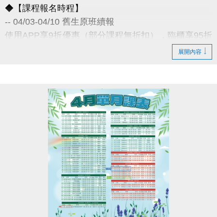
◆【課程報名時程】
-- 04/03-04/10 舊生原班續報
使用APP享9折優惠（部分課程無折扣），臨櫃享95折
~
展開內容
舊生們享有優先報名的期間，千萬別錯過！
◆【舊生定義】
報名完整3-4月期課、4月單月課程
且開班成功，無中途退費之學員
04/11-04/30 不分新舊生
APP報名享95折優惠
04/30 前 本期臨櫃報名
《 有 加碼優惠 喔 》