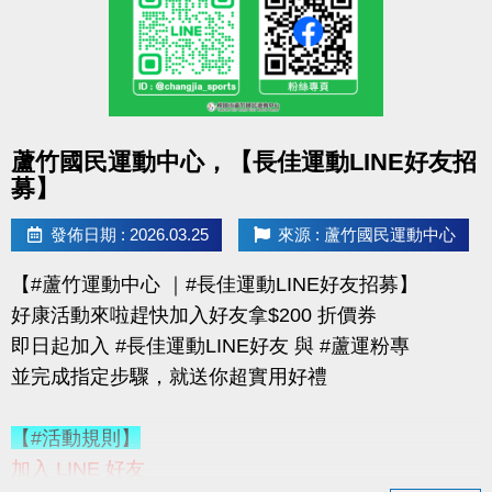
購買會員可加價租置物櫃：
◆【大】$400/月（原價 $500）
◆【小】$200/月（原價 $250）
數量有限，錯過就要等下次！
點圖片展開大圖
蘆竹國民運動中心，【長佳運動LINE好友招
優惠不併行；本公司保有活動最終決定權
募】
-------------------------------------
連絡資訊
發佈日期 : 2026.03.25
來源 : 蘆竹國民運動中心
-洽詢專線：03-2639066 #115、116
【#蘆竹運動中心 ｜#長佳運動LINE好友招募】
-官網 :
好康活動來啦趕快加入好友拿$200 折價券
https://www.lzsports.com.tw/zh_TW/news/pageID/1/
即日起加入 #長佳運動LINE好友 與 #蘆運粉專
-FB : 桃園市蘆竹國民運動中心
並完成指定步驟，就送你超實用好禮
-IG : @luzhusports
【#活動規則】
加入 LINE 好友