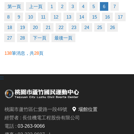
▶ 有氧、瑜珈、飛輪需年滿15歲；懸吊、空瑜需年滿
第一頁
上一頁
1
2
3
4
5
6
7
18歲。
8
9
10
11
12
13
14
15
16
17
▶ 若因人數不足無法開班，將於開課前通知，並請持
原信用卡、繳費憑證及發票至本中心辦理退費。
18
19
20
21
22
23
24
25
26
27
28
下一頁
最後一頁
連絡資訊
-洽詢專線：03-2639066 #112
138
筆消息，共
28
頁
-官網 :
https://www.lzsports.com.tw/zh_TW/news/pageID/1/
:::
-FB : 桃園市蘆竹國民運動中心
-IG : @luzhusports
桃園市蘆竹區仁愛路一段49號
場館位置
經營者 : 長佳機電工程股份有限公司
電話 :
03-263-9066