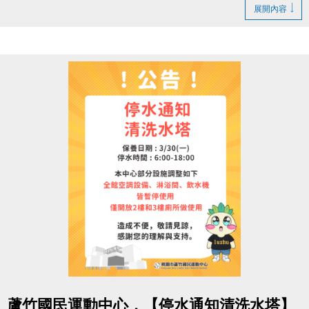
1. LINE ID：
@changjia_sports
展開內容
好友募集連結：
https://reurl.cc/qp5rQD
2.
追蹤
【蘆竹國民運動中心】臉書粉絲專頁
3.
分享
臉書粉絲專頁的貼文（設為公開）
4.
按讚並 @一位好友留言
「@______ #蘆竹好友拿優
惠」
完成後需至櫃檯由工作人員確認
【#活動獎品】
◆ 立即贈送 $200 課程抵用券
◆ 再送 FIN飲料 x2（隨機）
【#$200 課程抵用券說明】
於
6/30前加
入LINE好友，即可獲得
首發禮200元優惠
券
！
點圖片展開大圖
> 優惠券的使用期限
至115/6/30止
，逾期即失效。
蘆竹國民運動中心，【停水通知清洗水塔】