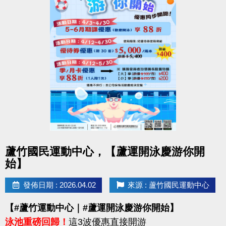
點圖片展開大圖
蘆竹國民運動中心，【蘆運開泳慶游你開
始】
發佈日期 : 2026.04.02
來源 : 蘆竹國民運動中心
【#蘆竹運動中心｜#蘆運開泳慶游你開始】
泳池重磅回歸！
這3波優惠直接開游