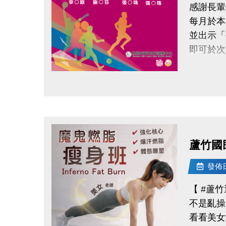
感謝長輩
◆地點｜
每月於本
◆洽詢專線｜
並出示「
-
即可於次
◆ 公益
◆ 掃描 
請於11
◆ 報名連結：
點圖片展開大圖
領取提
◆ 需本
◆ 不可
蘆竹國
持續運動
發佈日期
還能感受
【 #蘆
不是亂操
連絡資訊
看看美女
-洽詢專線：