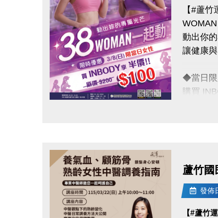
【#蘆竹
WOMA
動出你的
讓健康與
◆當日限
購買 IN
原價 $2
點圖片展開大圖
◆活動日
◆活動地
蘆竹國
連絡資訊
-洽詢專線：
發佈日期
-官網 : ht
【#蘆竹
-FB :