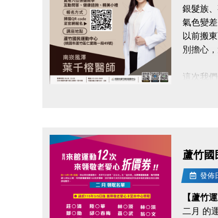
銀髮族、
-IG : @l
氣色變差
以前搬東
別擔心，
這次我們
#南崁風
點圖片展開大圖
還有互動
#本次講
- 養氣
蘆竹國
- 中醫
- 中醫
發佈日期
- 實用
【蘆竹運
二月 的
◆時間｜3/