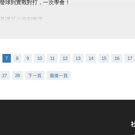
發球到實戰對打，一次學會！
 桃園市蘆竹國民運動中心
uzhusports
基礎可小班制教學
資訊 】
｜3/7－4/25（4/4停課）
｜14:00－16:00
7
8
9
10
11
12
13
14
15
16
17
用｜$3,500／期（一期7堂）
點｜蘆竹運動中心
27
28
下一頁
最後一頁
限｜額滿為止
◎ 報名小提醒 ◎ ———
P報名時，請先進入「羽球課程」頁面，
程選項會顯示在羽球分類中喔！
優惠 】