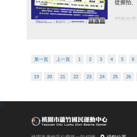
從握拍、
-FB :
-IG : @l
門檻低零
點圖片展開大圖
【 課程
◆課程日期
◆開課時間
第一頁
上一頁
1
2
3
4
5
6
◆課程費
◆上課地
19
20
21
22
23
24
25
26
◆名額有
——— 
:::
使用AP
匹克球課
【 報名