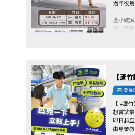
過年後瘦
-官網 : ht
-FB :
蘆小編誠
-IG : @l
但上完真
點圖片展開大圖
■強化核
【課程資
◆3/2-3
【蘆竹
◆4/2-4
◆上課地
發佈日期
◆名額有
【 #蘆
想嘗試最
連絡資訊
即日起至3
-洽詢專線：
由專業教
-官網 : ht