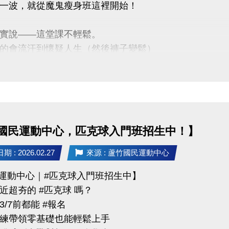
一波，就從魔鬼瘦身班這裡開始！
tps://www.lzsports.com.tw/zh_TW/news/pageID/1/
 桃園市蘆竹國民運動中心
實說——這堂課不輕鬆。
uzhusports
的會流汗到懷疑人生（然後褲子變鬆）
心 ■爆汗燃脂 ■體態雕塑
訊】
/30（一）肌力班 $1,800
國民運動中心，匹克球入門班招生中！】
/30（四）有氧班 $1,600
點｜蘆竹運動中心
 : 2026.02.27
來源 : 蘆竹國民運動中心
限｜額滿為止
竹運動中心｜#匹克球入門班招生中】
近超夯的 #匹克球 嗎？
/7前都能 #報名
03-2639066 #111、112
練帶領零基礎也能輕鬆上手
tps://www.lzsports.com.tw/zh_TW/news/pageID/1/