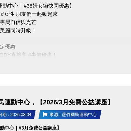
運動中心｜#38婦女節快閃優惠】
N #女性 朋友們一起動起來
專屬自信與光芒
美麗同時升級！
定優惠
BODY直接享 #半價優惠！
00 婦女節限定價 $100
期｜3/8（六）限當日女性
點｜蘆竹國民運動中心
民運動中心，【2026/3月免費公益講座】
03-2639066 #301、302
 : 2026.03.04
來源 : 蘆竹國民運動中心
tps://www.lzsports.com.tw/zh_TW/news/pageID/1/
運動中心｜#3月免費公益講座】
 桃園市蘆竹國民運動中心