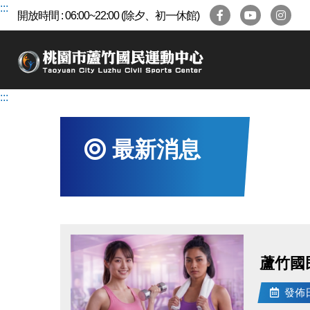
跳
:::
開放時間 : 06:00~22:00 (除夕、初一休館)
到
主
要
內
容
:::
區
最新消息
蘆竹國
發佈日期