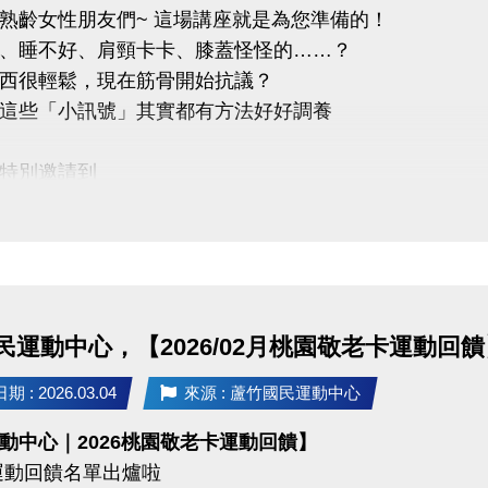
熟齡女性朋友們~ 這場講座就是為您準備的！
uzhusports
、睡不好、肩頸卡卡、膝蓋怪怪的……？
西很輕鬆，現在筋骨開始抗議？
這些「小訊號」其實都有方法好好調養
特別邀請到
澤－葉千榕醫師
問答、健康諮詢、精美小禮
座主題 :
血、顧筋骨-熟齡女性中醫調養指南
民運動中心，【2026/02月桃園敬老卡運動回饋
觀點下的熟齡變化
日常調養方法大公開
 : 2026.03.04
來源 : 蘆竹國民運動中心
六位保健教學
動中心｜2026桃園敬老卡運動回饋】
運動回饋名單出爐啦
22 (日) 早上 10:00－11:00