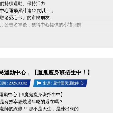
們持續運動、保持活力
蘆竹國民運動中心 3樓社區教室
中心運動累計達12次以上，
03-2639066 #106
敬老愛心卡」的市民朋友，
月公告名單後，獲得中心提供的小禮回饋
免費講座・限額30位
QR Code 填表報名，馬上卡位
5年3/5日後 攜帶敬老愛心卡至本中心領取
https://forms.gle/d1RupZDCRxCZK8Pq9
醒
人親自前來領取
委託他人代領
民運動中心，【魔鬼瘦身班招生中！】
不僅讓身體更健康，
 : 2026.03.02
來源 : 蘆竹國民運動中心
滿滿的鼓勵與心意
竹運動中心｜#魔鬼瘦身班招生中】
是有效率燃燒過年吃的還在嗎？
老師的線條 ! ! 那不是天生，是練出來的
03-2639066 #112